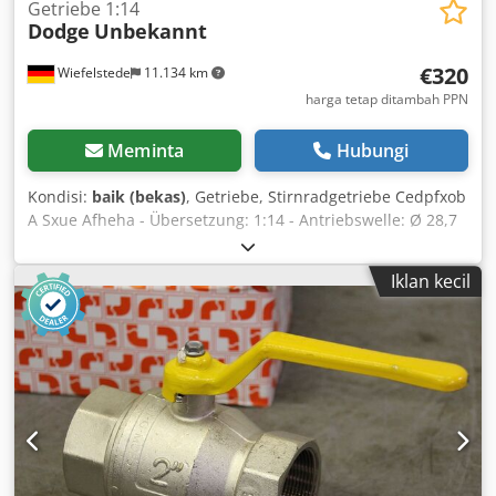
Getriebe 1:14
Dodge
Unbekannt
€320
Wiefelstede
11.134 km
harga tetap ditambah PPN
Meminta
Hubungi
Kondisi:
baik (bekas)
, Getriebe, Stirnradgetriebe Cedpfxob
A Sxue Afheha - Übersetzung: 1:14 - Antriebswelle: Ø 28,7
mm - Ausgangswelle: Ø 44,2 mm - Abmessungen:
420/320/H280 mm - Gewicht: 77 kg
Iklan kecil