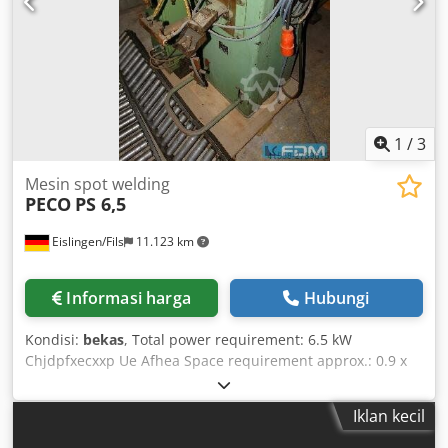
1
/
3
Mesin spot welding
PECO
PS 6,5
Eislingen/Fils
11.123 km
Informasi harga
Hubungi
Kondisi:
bekas
, Total power requirement: 6.5 kW
Chjdpfxecxxp Ue Afhea Space requirement approx.: 0.9 x
0.5 x 1.25 m 220V, throat depth 480 mm
Iklan kecil