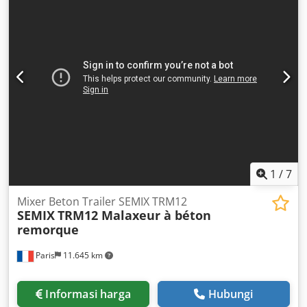
1
/
7
Mixer Beton Trailer SEMIX TRM12
SEMIX
TRM12 Malaxeur à béton
remorque
Paris
11.645 km
Informasi harga
Hubungi