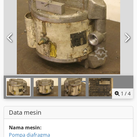
1
/
4
Data mesin
Nama mesin:
Pompa diafragma