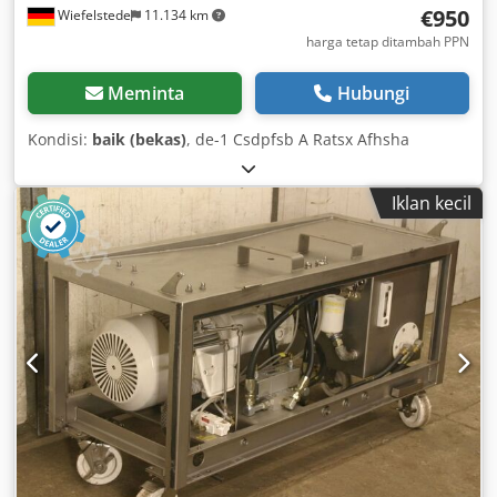
€950
Wiefelstede
11.134 km
harga tetap ditambah PPN
Meminta
Hubungi
Kondisi:
baik (bekas)
, de-1 Csdpfsb A Ratsx Afhsha
Iklan kecil