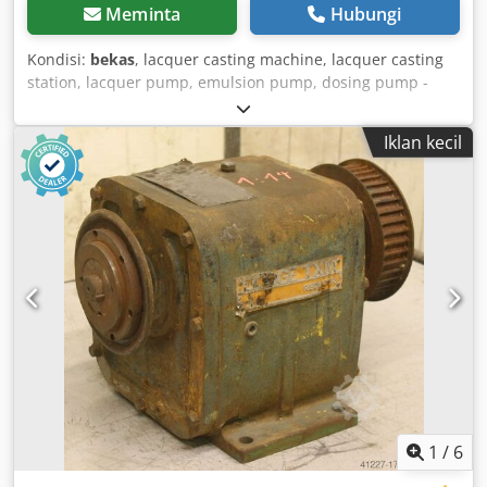
Meminta
Hubungi
Kondisi:
bekas
, lacquer casting machine, lacquer casting
station, lacquer pump, emulsion pump, dosing pump -
Gearbox: Stöber type R27-0000-110-4 - Speed: 800 - 1820
rpm - Motor: HEW type EEXF-S/4 - Power: 1.1 kW -
Iklan kecil
Dimensions: 300/400/H935 mm - Weight: 43 kg Codpfefv H
Aijx Afhoha
1
/
6