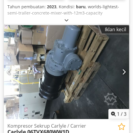
Tahun pembuatan:
2023
, Kondisi:
baru
, worlds-lightest-
semi-trailer-concrete-mixer-with-12m3-capacity
Chedpegavdyofx Afhea
Iklan kecil
1
/
3
Kompresor Sekrup Carlyle / Carrier
Carlyle
06TVX680WW1D