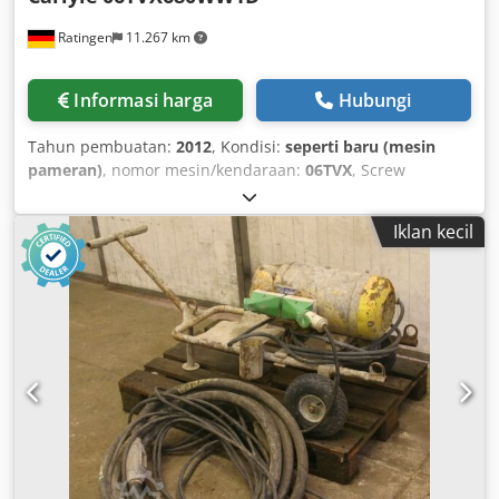
Ratingen
11.267 km
Informasi harga
Hubungi
Tahun pembuatan:
2012
, Kondisi:
seperti baru (mesin
pameran)
, nomor mesin/kendaraan:
06TVX
, Screw
compressor Carlyle 380/690V/60Hz Displacement: 1,140
m³/h Refrigerant: R134A Chjdpeflflqofx Afhea electrical
Iklan kecil
power: 168 kW