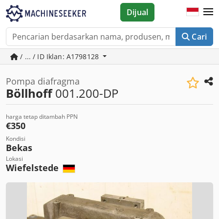
Dijual
Cari
/ ... / ID Iklan: A1798128
Pompa diafragma
Böllhoff
001.200-DP
harga tetap ditambah PPN
€350
Kondisi
Bekas
Lokasi
Wiefelstede