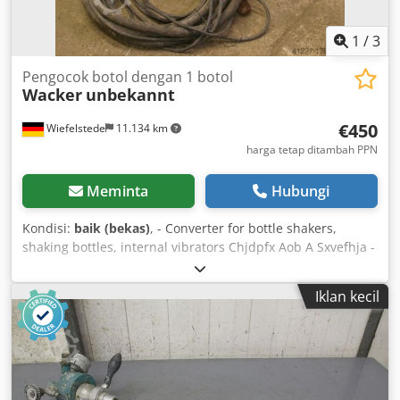
1
/
3
Pengocok botol dengan 1 botol
Wacker
unbekannt
€450
Wiefelstede
11.134 km
harga tetap ditambah PPN
Meminta
Hubungi
Kondisi:
baik (bekas)
, - Converter for bottle shakers,
shaking bottles, internal vibrators Chjdpfx Aob A Sxvefhja -
Frequency converter - Cable length: approx. 6 m - Weight:
150 kg
Iklan kecil