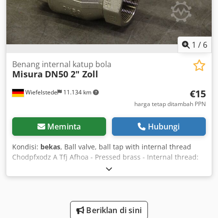
1
/
6
Benang internal katup bola
Misura
DN50 2" Zoll
€15
Wiefelstede
11.134 km
harga tetap ditambah PPN
Meminta
Hubungi
Kondisi:
bekas
, Ball valve, ball tap with internal thread
Chodpfxodz A Tfj Afhoa - Pressed brass - Internal thread:
2" inch - Full bore, full ball - Quantity: 63 ball valves
available - Price: per piece - Weight: 2.1 kg
Beriklan di sini