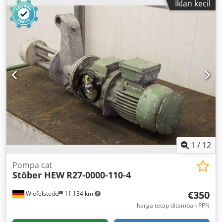
Iklan kecil
Adjustable - Stirring rod: Ø 140 x 600 mm - Overall
dimensions: 300/140/H830 mm - Weight: 6 kg
1
/
12
Pompa cat
Stöber HEW
R27-0000-110-4
€350
Wiefelstede
11.134 km
harga tetap ditambah PPN