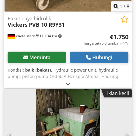
1
/
8
Paket daya hidrolik
Vickers
PVB 10 R9Y31
€1.750
Wiefelstede
11.134 km
harga tetap ditambah PPN
Meminta
Hubungi
Kondisi:
baik (bekas)
, Hydraulic power unit, hydraulic
pump, piston pump Cedob A Hcnspfx Afhjha -Housing
material: stainless steel -Drive power: 11 kW -Speed: 1,750
rpm -Pump: Vickers PVB10 RSV31 CG20 -Flow rate: approx.
Iklan kecil
36 L/min -Pressure: 210 bar -Hydraulic valve -Filter -
Hydraulic tank dimensions: 500/450/H370 mm -
Dimensions: 520/330/H600 mm -Weight: 320 kg