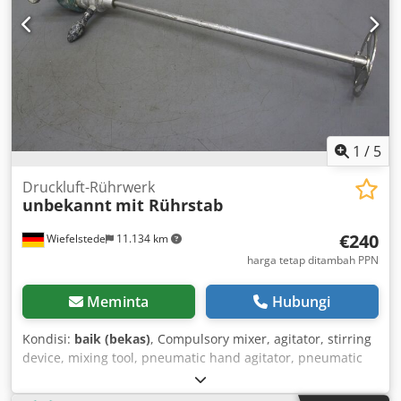
1
/
5
Druckluft-Rührwerk
unbekannt
mit Rührstab
€240
Wiefelstede
11.134 km
harga tetap ditambah PPN
Meminta
Hubungi
Kondisi:
baik (bekas)
, Compulsory mixer, agitator, stirring
device, mixing tool, pneumatic hand agitator, pneumatic
agitator Codpfx Afsgua Hdshsha - Agitator: Pneumatically
operated, unfortunately no type designation - Speed: