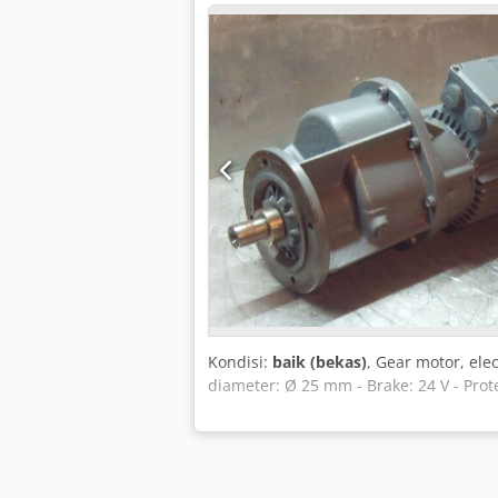
Kondisi:
baik (bekas)
, Gear motor, ele
diameter: Ø 25 mm - Brake: 24 V - Prote