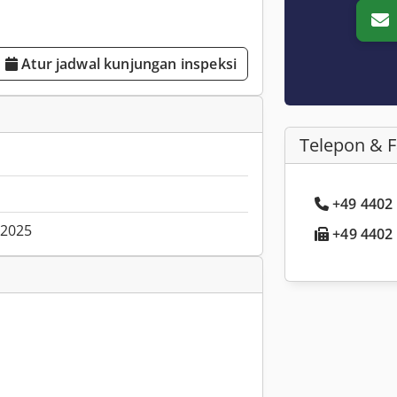
Atur jadwal kunjungan inspeksi
Telepon & 
+49 4402 .
.2025
+49 4402 .