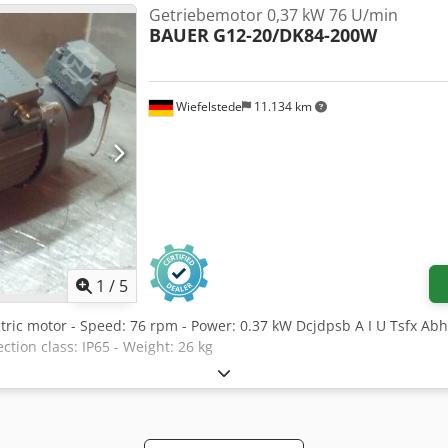
Getriebemotor 0,37 kW 76 U/min
BAUER
G12-20/DK84-200W
Wiefelstede
11.134 km
1
/
5
ctric motor - Speed: 76 rpm - Power: 0.37 kW Dcjdpsb A I U Tsfx Abh
ction class: IP65 - Weight: 26 kg