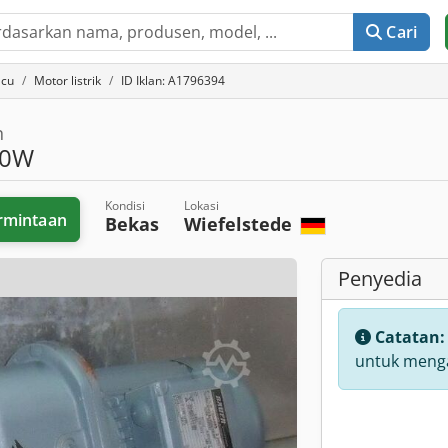
Cari
acu
Motor listrik
ID Iklan: A1796394
n
00W
Kondisi
Lokasi
rmintaan
Bekas
Wiefelstede
Penyedia
Catatan
untuk menga