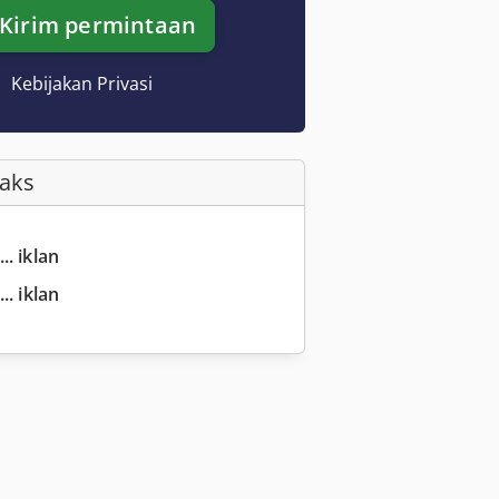
Kirim permintaan
Kebijakan Privasi
Faks
.. iklan
.. iklan