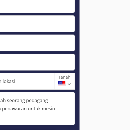
Tanah
 lokasi
lah seorang pedagang
 penawaran untuk mesin