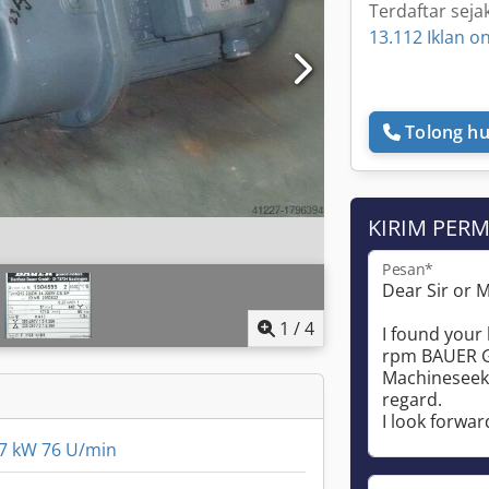
Terdaftar seja
13.112 Iklan on
Tolong hu
KIRIM PER
Pesan*
1
/
4
7 kW 76 U/min