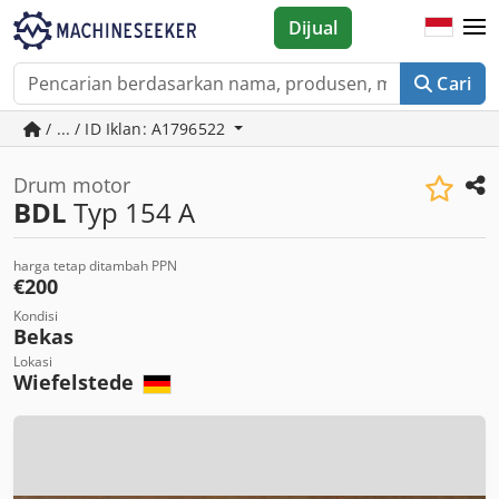
Dijual
Cari
/ ... / ID Iklan: A1796522
Drum motor
BDL
Typ 154 A
harga tetap ditambah PPN
€200
Kondisi
Bekas
Lokasi
Wiefelstede