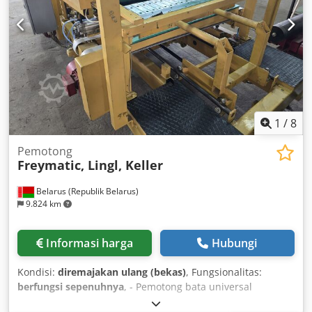
1
/
8
Pemotong
Freymatic, Lingl, Keller
Belarus (Republik Belarus)
9.824 km
Informasi harga
Hubungi
Kondisi:
diremajakan ulang (bekas)
, Fungsionalitas:
berfungsi sepenuhnya
, - Pemotong bata universal
Freymatic tipe AM400, AM500, AM600; Djdpfoyk Rw Hox