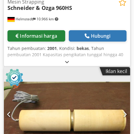
Mesin Strapping
Schneider & Ozga
960HS
Helmstedt
10.966 km
Informasi harga
Hubungi
Tahun pembuatan:
2001
, Kondisi:
bekas
, Tahun
pembuatan 2001 Kapasitas pengikatan tunggal hingga 40
ikatan/menit Kapasitas pengikatan paralel hingga 20
ikatan/menit Kapasitas pengikatan silang hingga 18
Iklan kecil
ikatan/menit Ukuran barang yang dikemas, lebar maks.
450 mm min. 200 mm Ukuran barang yang dikemas,
panjang maks. 320 mm min. 200 mm Ukuran barang yang
dikemas, diagonal maks. 560 mm Ukuran barang yang
dikemas Lebar, tunggal/paralel maks. 580 mm min. 180
mm Ukuran barang yang dikemas, tinggi maks. 400 mm
min. 10 mm Material pengikat Pita polipropilen, lebar 5
mm Ketebalan min. 0,35-0,55 mm Dsdec Ift Topfx Anfskr
Gulungan pita, diameter inti 200 mm Gulungan pita,
diameter luar sekitar 450 mm Lebar 160/180/200 mm