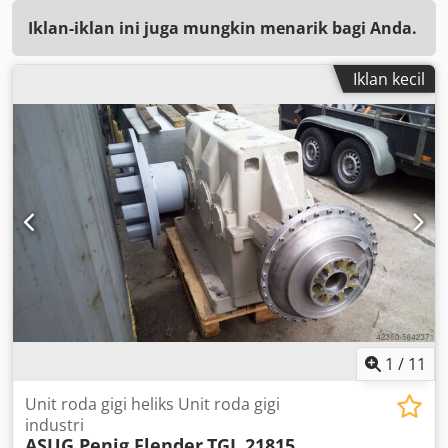
Iklan-iklan ini juga mungkin menarik bagi Anda.
Iklan kecil
1
/
11
Unit roda gigi heliks Unit roda gigi
industri
ASUG Penig Flender
TGL 21815