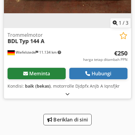
Sambungan listrik 400/50 V/Hz Berat bersih 510 kg (kira-
kira) Perlengkapan: Pengikatan silang dengan meja putar
terintegrasi
1
/
3
Trommelmotor
BDL
Typ 144 A
€250
Wiefelstede
11.134 km
harga tetap ditambah PPN
Meminta
Hubungi
Kondisi:
baik (bekas)
, motorrolle Djdpfx Anjb A Iqnsfjkr
Beriklan di sini