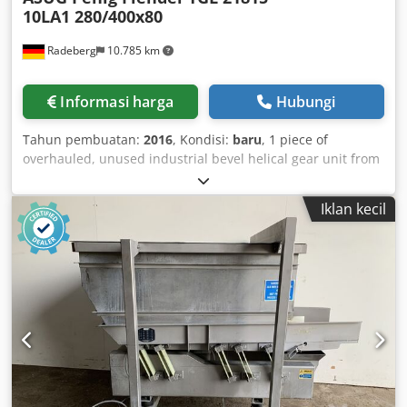
10LA1 280/400x80
Radeberg
10.785 km
Informasi harga
Hubungi
Tahun pembuatan:
2016
, Kondisi:
baru
, 1 piece of
overhauled, unused industrial bevel helical gear unit from
ASUG. TGL 21815 All gearbox components have been
replaced except for the housing! Jaw coupling: 800 mm
Iklan kecil
(only one half available) Maximum torque: 27,829 Nm
Dksdpfx Ajgwlrdjnfor Gear ratio: i = 1:80 Maximum power:
51 kW Oil filling: 170 kg Input speed: n1 = 1400 rpm Output
speed: n2 = 17.5 rpm Weight: 1450 kg Shaft diameter d1:
65 mm Shaft diameter d2: 160 mm Shaft height h1: 500
mm Total height h2: 925 mm Base length: 1170 mm !! Gear
unit is not equipped with oil cooler !!