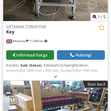
1
/
5
GETARAN CONVEYOR
Key
Misterton
11.699 km
Informasi harga
Hubungi
Kondisi:
baik (bekas)
, Edelstahl-Schwingförderer,
Innenmaße 1800 mm x 650 mm, Bunkerhöhe 1550 mm,
Auslaufhöhe 850 mm, 3Ph Dedpfx Ajfhdwaonfskr
Iklan kecil