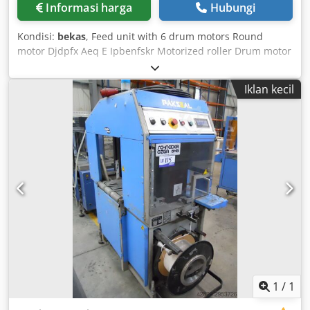
Informasi harga
Hubungi
Kondisi:
bekas
, Feed unit with 6 drum motors Round
motor Djdpfx Aeq E Ipbenfskr Motorized roller Drum motor
Iklan kecil
1
/
1