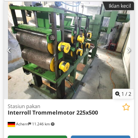
Anfjkr - Pemotong universal Freymatic AM400 dengan
Iklan kecil
chamfering; - Pemotong universal Lingl; - Pemotong multi-
kawat Freymatic dengan chamfering 4 sisi, pemotong slug,
mekanisme pengangkat lath, konveyor pengumpan lath,
lemari kontrol, untuk panjang lath 1340 mm; - Pemotong
multi-kawat Keller tipe 4155 dengan pemotong slug dan
chamfering, panjang slug 1550 mm; - Pemotong multi-
kawat Lingl tipe A-HOK, panjang slug 1180 mm; - Pemotong
multi-kawat Cleia, 5 bulan beroperasi
1
/
2
Stasiun pakan
Interroll
Trommelmotor 225x500
Achern
11.246 km