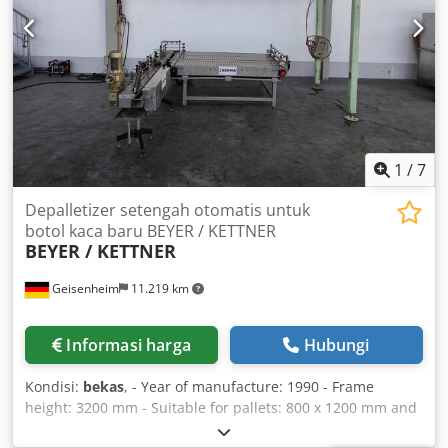
1
/
7
Depalletizer setengah otomatis untuk
botol kaca baru BEYER / KETTNER
BEYER / KETTNER
Geisenheim
11.219 km
Informasi harga
Hubungi
Kondisi:
bekas
, - Year of manufacture: 1990 - Frame
height: 3200 mm - Suitable for pallets: 800 x 1200 mm and
1000 x 1200 mm Dcjdpfx Ajxyt E Djgqek - Depalletizing