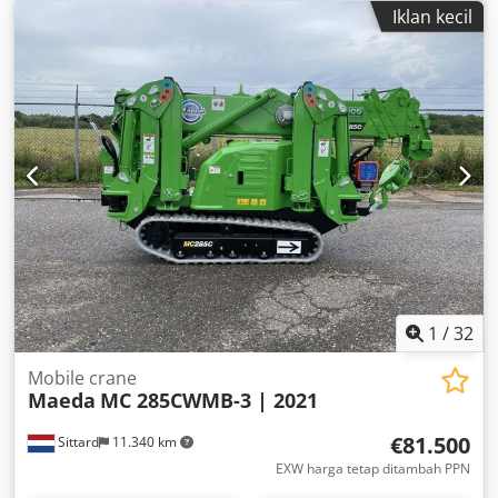
head: With clamping lamellae - Large bottle table: 1350 x
Iklan kecil
1900 mm - Bottle unification onto single-lane conveyor,
length: 3000 mm - incl. lifter with chain hoist - Machine in
very good condition
1
/
32
Mobile crane
Maeda
MC 285CWMB-3 | 2021
€81.500
Sittard
11.340 km
EXW harga tetap ditambah PPN