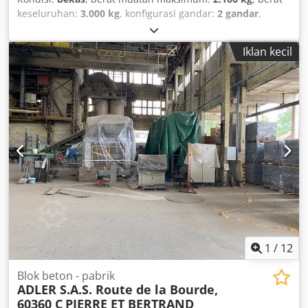
keseluruhan:
3.000 kg
, konfigurasi gandar:
2 gandar
,
pendaftaran pertama:
04/1996
,
Iklan kecil
1
/
12
Blok beton - pabrik
ADLER S.A.S. Route de la Bourde,
60360 C
PIERRE ET BERTRAND