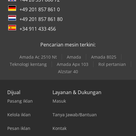
+49 201 857 861 0
+49 201 857 861 80
+34 911 433 456
Pencarian mesin terkini:
Amada Ac 2510 Nt
Amada
Amada 8025
Teknologi kentang
Amada Apx 103
Rol pertanian
Alzstar 40
Dijual
Layanan & Dukungan
Pasang iklan
Masuk
Kelola iklan
Tanya Jawab/Bantuan
Pesan iklan
Kontak