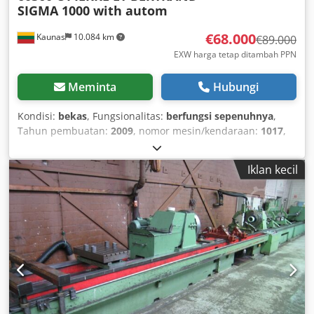
SIGMA 1000 with autom
€68.000
Kaunas
10.084 km
€89.000
EXW harga tetap ditambah PPN
Meminta
Hubungi
Kondisi:
bekas
, Fungsionalitas:
berfungsi sepenuhnya
,
Tahun pembuatan:
2009
, nomor mesin/kendaraan:
1017
,
Naudota betono blokelių (ir keramzitbetonio) gamybos
linija. Linija buvo naudojama betono blokelių, pagamintų iš
Iklan kecil
keramzito, gamybai. Nuo 2023-08 linija
nebeeksploatuojama ir yra konservuota. Dodpfouc Tzvsx
Agqock Blokelių liniją sudaro: - 2 vnt. mažų silosų (su vibro
įranga, su pneumatiniu sklendėmis); - Žaliavos padavimo
transporterina iki dozavimo bunkerio; - Dozavimo
(sveriamasis) bunkeris; - Žaliavos padavimo transporterina
iš dozavimo bunkerio į maišytuvą; - Maišytuvas FK
Machinery (Lenkija, 2022 m., kibiro talpa 1200 l, variklio
galia 18,5 kW); - Mišinio padavimo transporterina nuo
maišytuvo iki vibro presso SIGMA 1000; - Vibro presas