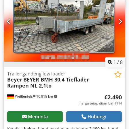
1
/
8
Trailer gandeng low loader
Beyer
BEYER BMH 30.4 Tieflader
Rampen NL 2,1to
€2.490
Weißenfels
10.918 km
harga tetap ditambah PPN
Meminta
Hubungi
Kondisi:
bekas
, berat muatan maksimum:
2.100 kg
, berat