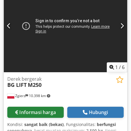
Tahun pembuatan:
2015
, Perlengkapan:
ABS, AdBlue,
kendali jelajah, kontrol traksi, kopling trailer, kulkas,
kunci diferensial, kunci sentral, pemanas jok, pemanas
parkir, pendingin udara, pengaturan jendela elektrik
,
1
/
6
Derek bergerak
BG LIFT
M250
Zgierz
10.398 km
Informasi harga
Hubungi
Kondisi:
sangat baik (bekas)
, Fungsionalitas:
berfungsi
sepenuhnya
, berat muatan maksimum:
2.500 kg
, tinggi