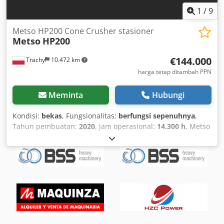
1
/
9
Metso HP200 Cone Crusher stasioner
Metso
HP200
€144.000
Trachy
10.472 km
harga tetap ditambah PPN
Meminta
Hubungi
Kondisi:
bekas
, Fungsionalitas:
berfungsi sepenuhnya
,
Tahun pembuatan:
2020
, jam operasional:
14.300 h
, Metso
Nordberg HP200 – Stożkowa kruszarka na sprzedaż
Przepracowane godziny: 14 300 Stan: W pełni sprawna,
obecnie eksploatowana, regularnie serwisowana Opis
maszyny Oferujemy kruszarkę stożkową Metso Nordberg
HP200 – jeden z najbardziej sprawdzonych i wydajnych
modeli w swojej klasie. Maszyna jest nadal używana na co
dzień, konserwowana zgodnie z wytycznymi producenta i
utrzymywana w bardzo dobrym stanie technicznym.
Idealna do produkcji wysokiej jakości kruszyw zarówno w