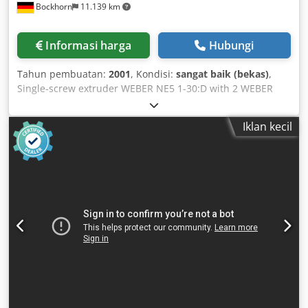
Bockhorn
11.139 km
jib hook), the end of the cable is secured at the side of the
main mast. - Very compact design (all cables and sensors
are routed inside the mast) This listing concerns the Mini
Informasi harga
Hubungi
Crane BG Lift M250 equipped with: • 900 kg winch (65m) •
Electric motor (single-phase – 220V) • Hydraulic Jib • Fly jib
Tahun pembuatan:
2001
, Kondisi:
sangat baik (bekas)
,
hook • Pulley set (single line rigging) • Pulley set (triple line
Single-screw extruder WEBER NE5 1-30:D with 2 WEBER
rigging) • White tracks Diesel engine hours: 11,522 Electric
ZE30 co-extruders Year of manufacture: 2001 Output:
motor hours: 321 M250/2
approx. 200 kg/h Screw diameter: 50 mm Application:
Iklan kecil
Suitable for PE, PP, or three-layer pipe production, or for
sheathing pipes with strip application The line was used
for manufacturing heating pipes Condition: Very good 2
units WEBER ZE30 co-extruders Dsdpehy Tp Dsfx Agqeck
Screw diameter: 30 mm The three-layer pipe line is my
property Location: Sachal EXTRUSION MACHINES D-26345
Bockhorn/Grabstede, Germany