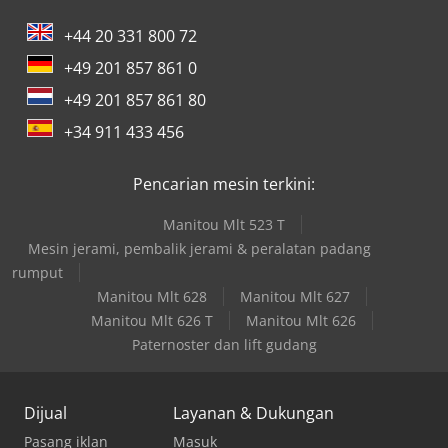
+44 20 331 800 72
+49 201 857 861 0
+49 201 857 861 80
+34 911 433 456
Pencarian mesin terkini:
Manitou Mlt 523 T
Mesin jerami, pembalik jerami & peralatan padang
rumput
Manitou Mlt 628
Manitou Mlt 627
Manitou Mlt 626 T
Manitou Mlt 626
Paternoster dan lift gudang
Dijual
Layanan & Dukungan
Pasang iklan
Masuk