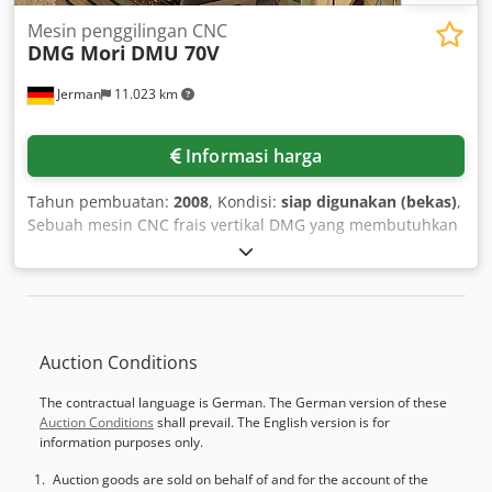
Mesin penggilingan CNC
DMG Mori
DMU 70V
Jerman
11.023 km
Informasi harga
Tahun pembuatan:
2008
, Kondisi:
siap digunakan (bekas)
,
Sebuah mesin CNC frais vertikal DMG yang membutuhkan
perbaikan tersedia. Perjalanan sumbu X/Y/Z:
750mm/600mm/520mm, diameter meja: 700mm, ayunan
sumbu B: -5°/110°, diameter benda kerja maks.: 800mm,
tinggi benda kerja maks.: 590mm, berat benda kerja maks.:
350kg, soket alat: SK40, kecepatan putar: 14000rpm,
Auction Conditions
jumlah tempat alat: 30, kecepatan gerak cepat: 24m/menit,
kecepatan pemakanan: 20m/menit, akurasi posisi:
The contractual language is German. The German version of these
+/-0,01mm, akurasi pengulangan: +/-0,006mm. Dimensi
Auction Conditions
shall prevail. The English version is for
mesin X/Y/Z: sekitar 5600mm/5000mm/3000mm, berat:
information purposes only.
sekitar 6000kg, kontrol: Heidenhain iTNC530 3D, jam
operasi: sekitar 62250 jam, jam spindle: sekitar 15550 jam.
Auction goods are sold on behalf of and for the account of the