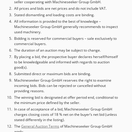
seller cooperating with Machineseeker Group GmbH.
Geometri mesin perlu diperiksa dan terdapat
penyimpangan pada sumbu, termasuk sumbu putar.
All prices and bids are net prices and do not include VAT.
Dokumentasi tersedia. Kunjungan di lokasi
Stated dismantling and loading costs are binding.
memungkinkan. Credpfxozidixo Agvef
All information is provided to the best of knowledge –
Machineseeker Group GmbH generally recommends to inspect
used machinery.
Bidding is reserved for commercial buyers – sale exclusively to
commercial buyers.
The duration of an auction may be subject to change.
By placing a bid, the prospective buyer declares herself/himself
to be knowledgeable and informed with regards to auction
good(s).
Submitted direct or maximum bids are binding.
Machineseeker Group GmbH reserves the right to examine
incoming bids. Bids can be rejected or cancelled without
providing reasons.
The winning bid is designated at offer period end, conditional to
the minimum price defined by the seller.
In case of acceptance of a bid, Machineseeker Group GmbH
charges closing costs of 18 % net on the buyer’s net bid (unless
stated differently in the listing).
The
General Auction Terms
of Machineseeker Group GmbH
apply.