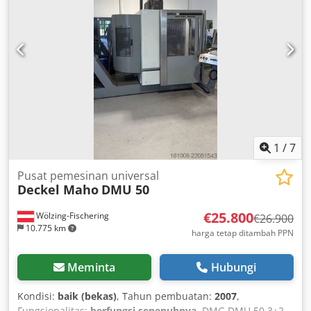
1
/
7
Pusat pemesinan universal
Deckel Maho
DMU 50
€25.800
Wölzing-Fischering
€26.900
10.775 km
harga tetap ditambah PPN
Meminta
Hubungi
Kondisi:
baik (bekas)
, Tahun pembuatan:
2007
,
Fungsionalitas:
berfungsi sepenuhnya
, DMG DMU 50 3+2