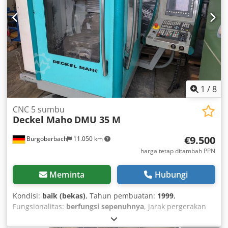
2850 x 2800 mm Berat mesin: sekitar 5,8 ton Peralatan
tambahan: Konveyor serpihan berbagai alat Credszl S
Uzepfx Agvof Kondisi: Kondisi sangat baik, jarang
digunakan Jam operasi: 2.700 Mesin masih beroperasi
Penjual tidak bertanggung jawab atas kesalahan
pengetikan atau kesalahan transmisi data. Kondisi mesin,
baik secara visual, teknis, maupun tingkat keausan, sesuai
dengan usianya; mesin bekas dijual tanpa jaminan apa
pun.
1
/
8
CNC 5 sumbu
Deckel Maho
DMU 35 M
€9.500
Burgoberbach
11.050 km
harga tetap ditambah PPN
Meminta
Hubungi
Kondisi:
baik (bekas)
, Tahun pembuatan:
1999
,
Fungsionalitas:
berfungsi sepenuhnya
, jarak pergerakan
sumbu X:
350 mm
, jarak lintasan sumbu Y:
240 mm
, jarak
gerak sumbu Z:
340 mm
, For sale: 5-axis machining center