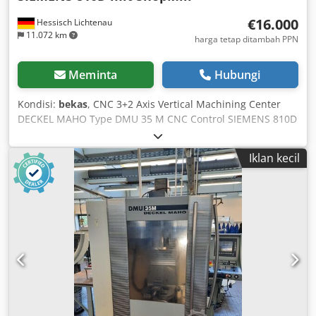
€16.000
Hessisch Lichtenau
11.072 km
harga tetap ditambah PPN
Meminta
Hubungi
Kondisi:
bekas
, CNC 3+2 Axis Vertical Machining Center
DECKEL MAHO Type DMU 35 M CNC Control SIEMENS 810D
with ShopMill Serial No. 11065353554 Year of
manufacture: 2001 Travel paths: X: 350 mm, Y: 240 mm, Z:
Iklan kecil
340 mm Table movements: C-axis: 360° Swivel range: +105°
/ -15° Universal Swivel Rotary Table: 400 x 290 mm, center
bore 30H6 Table load: max. 100 kg Distance spindle nose –
table: min. 145 mm to max. 485 mm Feed rate: 5,000
mm/min Rapid traverse ( X / Y / Z ): 5 m/min Input
increment: 0.01 mm Total power consumption: 15 kVA
Spindle speed range: 20 - 6,300 rpm Spindle drive power:
6.3 / 10 kW (100% / 40% duty cycle) Torque: max. 55 / 80
Nm Tool holder: SK 40 DIN 69871 Pull stud: DIN 69872 or
ISO 7388/2 Type B Interface: Serial RS232C, LAN (RJ45)
Power supply: 400 Volt, 50 Hz, 15 kVA Compressed air