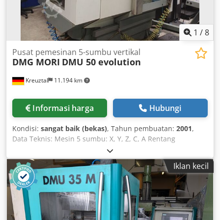
1
/
8
Pusat pemesinan 5-sumbu vertikal
DMG MORI
DMU 50 evolution
Kreuztal
11.194 km
Informasi harga
Hubungi
Kondisi:
sangat baik (bekas)
, Tahun pembuatan:
2001
,
Data Teknis: Mesin 5 sumbu: X, Y, Z, C, A Rentang
pergerakan (X/Y/Z): 500 / 450 / 400 mm Rentang
pergerakan sumbu A: +108/-5° Rentang pergerakan sumbu
Iklan kecil
C: 360° Pengontrol CNC: HEIDENHAIN Diameter meja: 500
mm Meja dapat disesuaikan dalam derajat Berat benda
kerja maksimum: 200 kg Jumlah posisi pada pengubah
alat: 30 Kecepatan spindel: 20 – 30.000 RPM Daya motor:
15 kW Dimensi (Panjang x Lebar x Tinggi): sekitar 3700 x