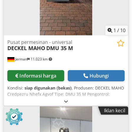
1
/
10
Pusat permesinan - universal
DECKEL MAHO
DMU 35 M
Jerman
11.023 km
Informasi harga
Hubungi
Kondisi:
siap digunakan (bekas)
, Produsen: DECKEL MAHO
Credpezru Nhefx Agvof Tipe: DMU 35 M Pengontrol:
SIEMENS Sinumerik 840D Berat mesin sekitar: 1,8 ton
Pemasangan alat: SK 40 Jarak sumbu X: 350 mm Jarak
Iklan kecil
sumbu Y: 240 mm Jarak sumbu Z: 340 mm Rentang
kecepatan putar: 20 – 6.300 rpm Beban meja maksimum:
100 kg Luas yang dibutuhkan sekitar: 2,0 × 1,6 × 2,1 m
Ukuran meja: 400 x 280 mm