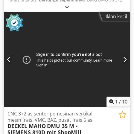
sumbu SPINDEL diperbaiki pada 01/2026 Pengendali
Heidenhain iTNC 530 Jam kerja: 11.275 jam program Jarak
Iklan kecil
sumbu x: 500 mm Jarak sumbu y: 450 mm Jarak sumbu z:
400 mm Pengendali iTNC 530 Heidenhain Rentang
kecepatan – spindel utama 20 – 10.000 rpm Pemasangan
alat SK 40 DIN 69871 Luas permukaan penjepit meja 700 x
500 mm Beban meja maksimum 500 kg Alur-T 7x 14 x 63
mm Csdoza T A Depfx Agvjrf Jumlah posisi alat 30 Berat
alat maksimum 6 kg Kecepatan cepat 24 m/menit Gaya
umpan 4,5 kN Kecepatan umpan 1 – 24.000 mm/menit
Total kebutuhan daya 26 kVA Berat mesin sekitar 4,5 t
Ruang yang dibutuhkan sekitar 4,5 x 3,5 x 2,3 m Konveyor
serpihan Roda tangan Probe pengukuran Pistol pendingin
tersedia segera
1
/
10
CNC 3+2 as senter pemesinan vertikal,
mesin frais, VMC, BAZ, pusat frais 5 as
DECKEL MAHO
DMU 35 M -
SIEMENS 810D mit ShopMill