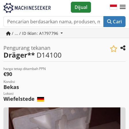
Dijual
Cari
/ ... / ID Iklan: A1797796
Pengurang tekanan
Dräger**
D14100
harga tetap ditambah PPN
€90
Kondisi
Bekas
Lokasi
Wiefelstede