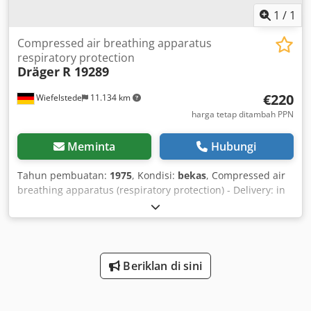
1
/
1
Compressed air breathing apparatus
respiratory protection
Dräger
R 19289
€220
Wiefelstede
11.134 km
harga tetap ditambah PPN
Meminta
Hubungi
Tahun pembuatan:
1975
, Kondisi:
bekas
, Compressed air
breathing apparatus (respiratory protection) - Delivery: in
as-is condition as inspected - Electric pump with
emergency hand crank Csdpfxob A Hi De Ak Ejrf - Manifold:
with pressure gauge - Hose - Box - Weight: 100 kg
Beriklan di sini