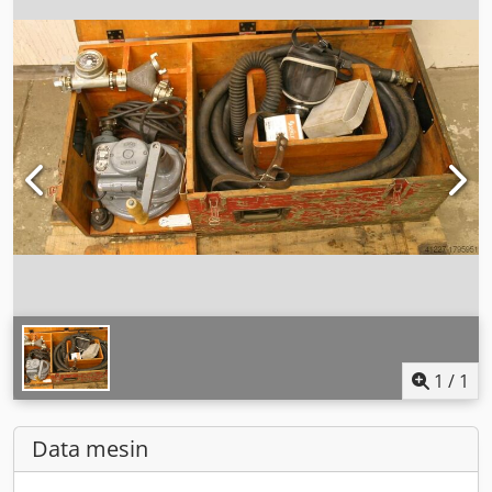
1
/
1
Data mesin