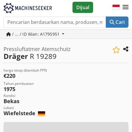
Dijual
Cari
/ ... / ID Iklan: A1795951
Pressluftatmer Atemschutz
Dräger
R 19289
harga tetap ditambah PPN
€220
Tahun pembuatan
1975
Kondisi
Bekas
Lokasi
Wiefelstede