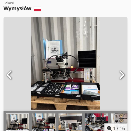
Lokasi
Wymysłów
1
/
16