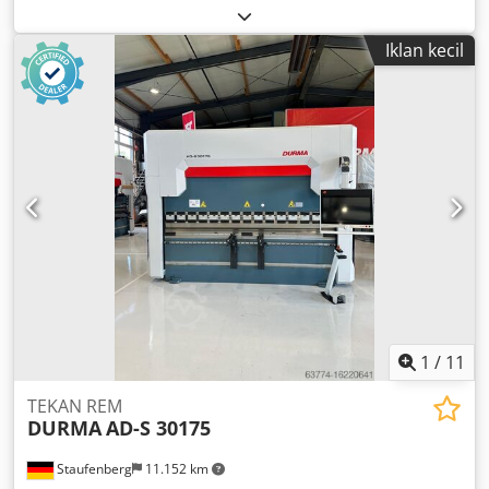
located near the fan unit. The fan ensures the circulation
of the atmosphere in the heating chamber via the heating
branches, thus warming the working atmosphere and the
Iklan kecil
load in the furnace. The furnace working chamber is
equipped with a separately regulated heating unit in the
rear wall. The furnace is fitted with a radial circulation fan
with a horizontal shaft to ensure uniform temperature
distribution throughout the entire work space. The
circulation fan drives heated air through the circulation
ducts in the recirculation insert. All rotating parts are
protected against accidental contact. The temperature
profile of the unit is controlled by a programmable PID
industrial controller. This controller allows for the creation
of up to 30 heat treatment programs, based on processing
technology requirements and material batch
specifications. Dimensions: see attachment.
1
/
11
TEKAN REM
DURMA
AD-S 30175
Staufenberg
11.152 km