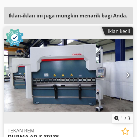
Iklan-iklan ini juga mungkin menarik bagi Anda.
Iklan kecil
1
/
3
TEKAN REM
DURMA
AD-S 30135