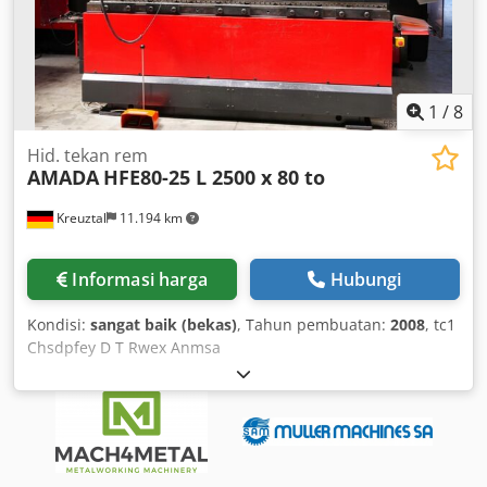
1
/
8
Hid. tekan rem
AMADA
HFE80-25 L 2500 x 80 to
Kreuztal
11.194 km
Informasi harga
Hubungi
Kondisi:
sangat baik (bekas)
, Tahun pembuatan:
2008
, tc1
Chsdpfey D T Rwex Anmsa