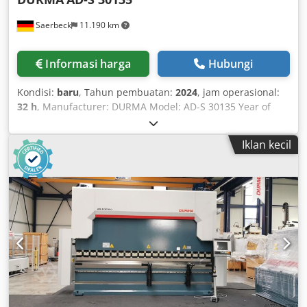
Saerbeck
11.190 km
Informasi harga
Hubungi
Kondisi:
baru
, Tahun pembuatan:
2024
, jam operasional:
32 h
, Manufacturer: DURMA Model: AD-S 30135 Year of
manufacture: 2018 Bending length: 3050 mm Press force:
1350 kN Control unit: CNC DT-15 Operating hours: 0 h
Iklan kecil
Controlled 3 axes: Y1, Y2, X Distance between uprights:
2600 mm Stroke length: 265 mm Installation height: 530
mm Table width: 104 mm Table height: 900 mm Throat
depth: 410 mm X-axis travel range: 650 mm (double guide,
aluminium) X-axis travel speed: 250 mm/s Approach
speed: 160 mm/s Bending speed: 10 mm/s Return speed:
120 mm/s Dimensions (L/W/H): approx. 4200x1680x2750
mm Cedsdx Rd Nspfx Anmjha Weight: approx. 10,250 kg
Standard equipment Y1, Y2, X = 650 mm Control unit: CNC
DT-15 Manual crowning European tool clamping system 60
mm die holder (for European die system only) 2 front-