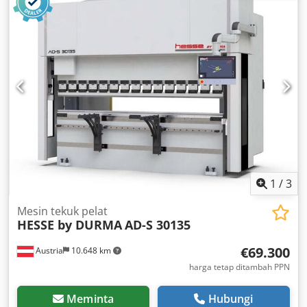
untuk kinerja yang tangguh. Manfaatkan kesempatan
untuk membeli Durma AD-S 30135 ini. Hubungi kami untuk
informasi lebih lanjut. Chsdpfx Aneyaincemja Peralatan
tambahan • Set alat tambahan: Tersedia terpisah
Keunggulan mesin Keunggulan teknis mesin • Sumbu CNC
yang dikendalikan: y1, y2, x, r (press brake 3 sumbu) /
Sumbu yang dikendalikan manual: z1, z2 • Panjang
tekukan: 3050 mm / Kapasitas tekan: 135 t
1
/
3
Mesin tekuk pelat
HESSE by DURMA
AD-S 30135
€69.300
Austria
10.648 km
harga tetap ditambah PPN
Meminta
Hubungi