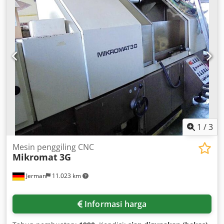
jangkauan 1813 mm, ideal untuk tugas-tugas yang
membutuhkan presisi dan kekuatan. Pertimbangkan untuk
membeli lengan robot FANUC M20iA 35M ini. Hubungi
kami untuk informasi lebih lanjut. Chedpfx Aex D Nr Usk
Tea
1
/
3
Mesin penggiling CNC
Mikromat
3G
Jerman
11.023 km
Informasi harga