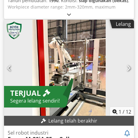
Tahun pembuatan:
1990
, Kondisi:
siap digunakan (bekas)
,
Workpiece diameter range: 2mm-320mm, maximum
grinding length: 500mm, center distance: 1000mm,
maximum workpiece weight: 150kg. An on-site inspection
Lelang
is possible. Cjdpfx Akjwmqxwo Tjha
TERJUAL
Segera lelang sendiri!
1
/
12
Lelang telah berakhir
Sel robot industri