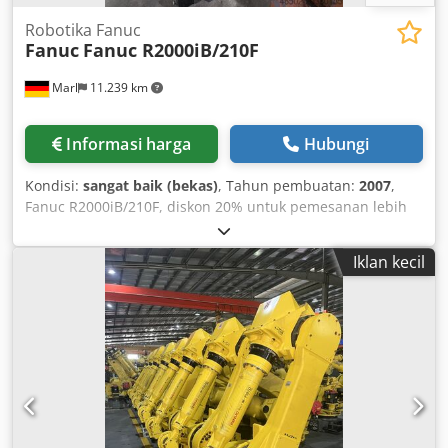
Robotika Fanuc
Fanuc
Fanuc R2000iB/210F
Marl
11.239 km
Informasi harga
Hubungi
Kondisi:
sangat baik (bekas)
, Tahun pembuatan:
2007
,
Fanuc R2000iB/210F, diskon 20% untuk pemesanan lebih
dari 1 robot. Csdpfx Aexq Tu Hsk Tsha PERKEMBANGAN
GSG ROBOTICS GSG Robotics GmbH, didirikan pada tahun
Iklan kecil
2005 di Gütersloh, sejak 2015 telah berbasis di Marl
dengan area layanan luas untuk perawatan dan perbaikan
robot. Selama bertahun-tahun, kami telah berkembang
menjadi mitra holistik dalam semua hal yang berkaitan
dengan robot industri dan teknologi otomasi. Kami adalah
penyedia layanan penuh untuk dua produsen robot
terkemuka, ABB dan Fanuc.