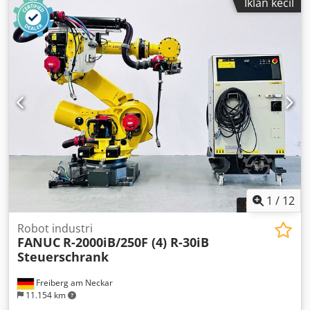
Iklan kecil
außergewöhnlich gepflegt und in hervorragendem
Zustand. Codpfxehn Szqs Ak Tsha
1
/
12
Robot industri
FANUC
R-2000iB/250F (4) R-30iB
Steuerschrank
Freiberg am Neckar
11.154 km