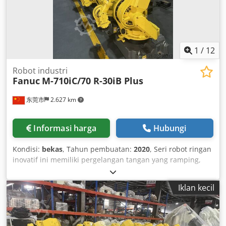
1
/
12
Robot industri
Fanuc
M-710iC/70 R-30iB Plus
东莞市
2.627 km
Informasi harga
Hubungi
Kondisi:
bekas
, Tahun pembuatan:
2020
, Seri robot ringan
inovatif ini memiliki pergelangan tangan yang ramping,
lengan yang kaku, dan jejak ruang yang kecil. Menawarkan
kapasitas beban dan inersia terbaik di kelasnya, model 6-
Iklan kecil
sumbu yang kuat ini cocok untuk berbagai aplikasi dan
menggabungkan kapasitas beban 70 kg dengan kecepatan
sumbu yang sangat tinggi. Chodpfezbgmlox Ak Tea