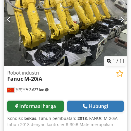
1
/
11
Robot industri
Fanuc
M-20iA
东莞市
2.627 km
Informasi harga
Hubungi
Kondisi:
bekas
, Tahun pembuatan:
2018
, FANUC M-20iA
tahun 2018 dengan kontroler R-30iB Mate merupakan
robot industri 6-sumbu dengan kapasitas beban