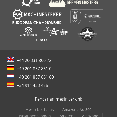
+44 20 331 800 72
+49 201 857 861 0
+49 201 857 861 80
+34 911 433 456
Pencarian mesin terkini:
Mesin bor halus
Amazone Ad 302
Pusat pengeboran
Amaron
Amazone