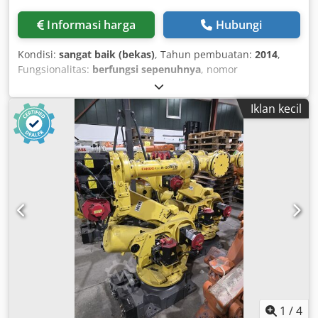
Informasi harga
Hubungi
Kondisi:
sangat baik (bekas)
, Tahun pembuatan:
2014
,
Fungsionalitas:
berfungsi sepenuhnya
, nomor
mesin/kendaraan:
R14101361 / E13Z40195 (Steuerung)
,
berat keseluruhan:
1.270 kg
, kapasitas angkut:
250 kg
,
Iklan kecil
jangkauan lengan:
2.655 mm
, produsen pengendali:
FANUC
, model controller:
R-30iB
, tegangan masuk:
400 V
,
FANUC industrial robot R-2000iB 250F, year of manufacture
01/2014 (control cabinet 12/2013). Axes: 6, reach: 2,655
mm, payload: 250 kg. Dimensions: length 200 cm, width
110 cm, height 185 cm. Control cabinet: FANUC R-30iB.
Complete with robot manipulator, connection cables, teach
pendant, control unit. (For further details, see the
nameplates.) IPendant A05B-2255-C101#EGN Chsdpfjth
Ntusx Ak Toa We also offer accessories such as bases, spot
welding guns, rotary tables, and much more. A
demonstration of the robot is available upon request.
Packaging and loading included.
1
/
4