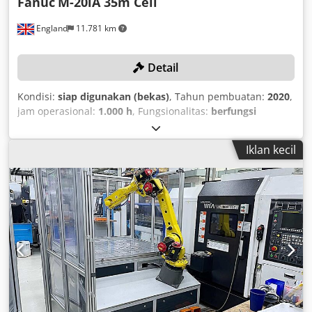
Fanuc
M-20iA 35m Cell
England
11.781 km
Detail
Kondisi:
siap digunakan (bekas)
, Tahun pembuatan:
2020
,
jam operasional:
1.000 h
, Fungsionalitas:
berfungsi
sepenuhnya
, nomor mesin/kendaraan:
R201204B9
, berat
keseluruhan:
252 kg
, Perlengkapan:
penghadang cahaya
Iklan kecil
keselamatan
, DETAIL TEKNIS Kontrol Model kontrol: A05B-
2611-B382 Nomor seri kontrol: E20110087 Gripper Tipe:
Gripper vakum Penggerak: Zona tunggal Chodey Hiy Tjpfx
Ak Tja DETAIL MESIN Berat total: 252 kg Jam operasi:
sekitar 1.000 jam PERALATAN Pembatasan keselamatan
oleh Allen Bradley PLC Sick laser scanner, 2 unit Sensor
penghalang cahaya, 4 unit