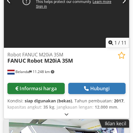
1
/
11
Robot FANUC M20iA 35M
FANUC
Robot M20iA 35M
Belanda
11.248 km
Informasi harga
Hubungi
Kondisi:
siap digunakan (bekas)
, Tahun pembuatan:
2017
,
kapasitas angkut:
35 kg
, jangkauan lengan:
12.000 mm
,
produsen pengendali:
FANUC
, model controller:
i Pendant
A05B-2255-C101#EGN
, jumlah sumbu:
6
, Robot FANUC
Iklan kecil
M20iA 35M enam sumbu ini diproduksi pada tahun 2017.
Robot ini memiliki kapasitas angkut maksimum 35 kg serta