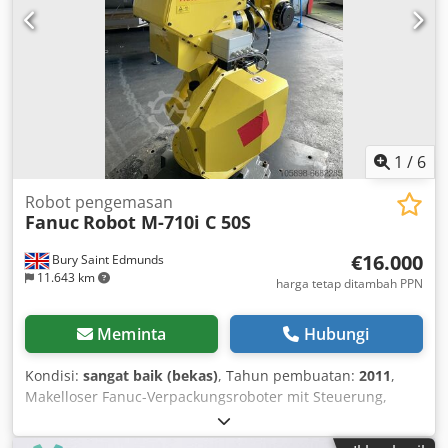
1
/
6
Robot pengemasan
Fanuc
Robot M-710i C 50S
€16.000
Bury Saint Edmunds
11.643 km
harga tetap ditambah PPN
Meminta
Hubungi
Kondisi:
sangat baik (bekas)
, Tahun pembuatan:
2011
,
Makelloser Fanuc-Verpackungsroboter mit Steuerung,
stammt aus einer vor wenigen Jahren geschlossenen
Fabrik. Der beste Roboter, den wir seit langem hatten –