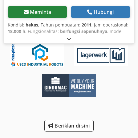
Meminta
Hubungi
Kondisi:
bekas
, Tahun pembuatan:
2011
, jam operasional:
18.000 h
, Fungsionalitas:
berfungsi sepenuhnya
, model
controller:
R-30iA B-Size
, The FANUC R-2000iB/165F is a
powerful 6-axis industrial robot designed for demanding
applications in automated manufacturing. It stands out for
its high payload capacity, extended reach, and maximum
reliability in continuous operation. This model is especially
well-suited for handling heavy components, machine
tending, palletizing, and challenging process applications.
With a payload capacity of up to 165 kg and a generous
reach, the R-2000iB/165F is perfectly adapted to
production environments with stringent requirements for
dynamics, precision, and robustness. Proven FANUC
technology ensures high repeatability, long maintenance
intervals, and low operating costs. Cedey Hp Nzjpfx Ak Tjha
Thanks to its robust construction and high-performance
Beriklan di sini
drive technology, the robot is ideal for use in the
automotive industry, general mechanical engineering, and