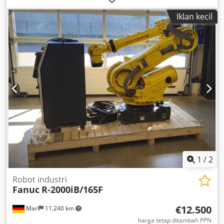
menengah, biasanya digunakan untuk tending mesin,
Iklan kecil
penanganan material, bongkar/muat, dispensing, dan
otomasi umum. Pada tahun 2018, robot ini umumnya
dipasangkan dengan kabinet kontroler R-30iB Mate yang
ringkas. Spesifikasi utama: Model robot: M-20iA (robot
artikulasi 6-sumbu) Kontroler: R-30iB Mate (versi kabinet
ringkas) Kapasitas beban: 20 kg Jangkauan: 1811 mm
(sekitar 71 inci) Codpfx Aszazg Dsk Toha Repeatability:
±0,08 mm Massa robot: ~250 kg Opsi pemasangan: lantai,
atap/terbalik, atau pemasangan miring.
1
/
2
Robot industri
Fanuc
R-2000iB/165F
€12.500
Marl
11.240 km
harga tetap ditambah PPN