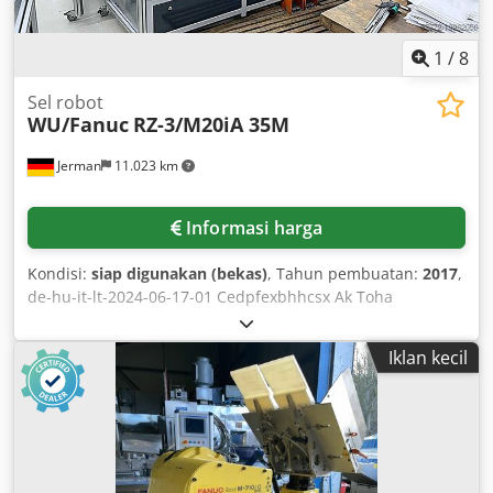
1
/
8
Sel robot
WU/Fanuc
RZ-3/M20iA 35M
Jerman
11.023 km
Informasi harga
Kondisi:
siap digunakan (bekas)
, Tahun pembuatan:
2017
,
de-hu-it-lt-2024-06-17-01 Cedpfexbhhcsx Ak Toha
Iklan kecil