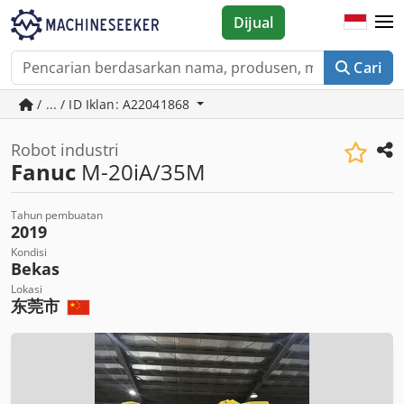
Dijual
Cari
/ ... / ID Iklan: A22041868
Robot industri
Fanuc
M-20iA/35M
Tahun pembuatan
2019
Kondisi
Bekas
Lokasi
东莞市