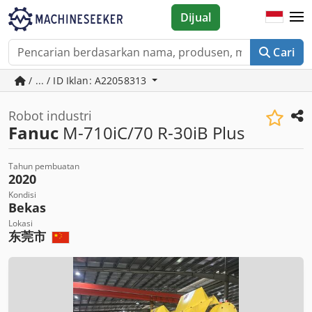
Dijual
Cari
/ ... / ID Iklan: A22058313
Robot industri
Fanuc
M-710iC/70 R-30iB Plus
Tahun pembuatan
2020
Kondisi
Bekas
Lokasi
东莞市