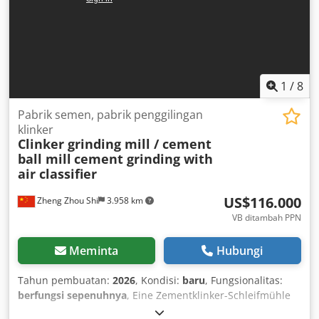
1
/
8
Pabrik semen, pabrik penggilingan
klinker
Clinker grinding mill / cement
ball mill
cement grinding with
air classifier
US$116.000
Zheng Zhou Shi
3.958 km
VB ditambah PPN
Meminta
Hubungi
Tahun pembuatan:
2026
, Kondisi:
baru
, Fungsionalitas:
berfungsi sepenuhnya
, Eine Zementklinker-Schleifmühle
ist eine spezialisierte Anlage zur Vermahlung von hartem,