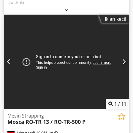
Uwshokr
Iklan kecil
1
/
11
Mesin Strapping
Mosca
RO-TR 13 / RO-TR-500 P
Helmstedt
10.966 km