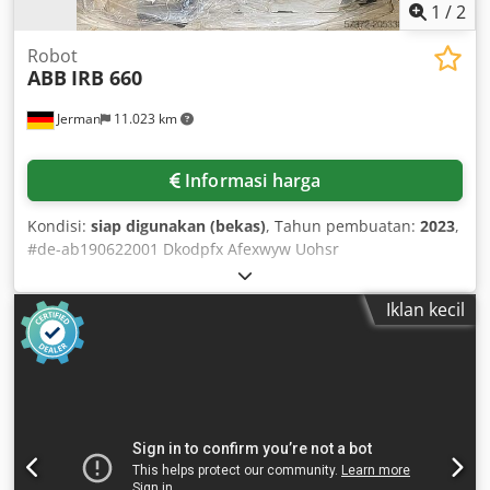
1
/
2
Robot
ABB
IRB 660
Jerman
11.023 km
Informasi harga
Kondisi:
siap digunakan (bekas)
, Tahun pembuatan:
2023
,
#de-ab190622001 Dkodpfx Afexwyw Uohsr
Iklan kecil