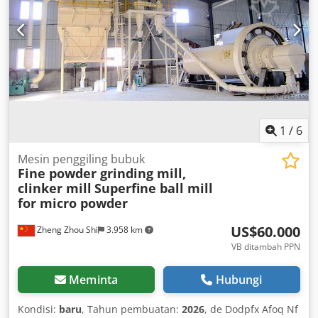
1
/
6
Mesin penggiling bubuk
Fine powder grinding mill,
clinker mill
Superfine ball mill
for micro powder
US$60.000
Zheng Zhou Shi
3.958 km
VB ditambah PPN
Meminta
Hubungi
Kondisi:
baru
, Tahun pembuatan:
2026
, de Dodpfx Afoq Nf