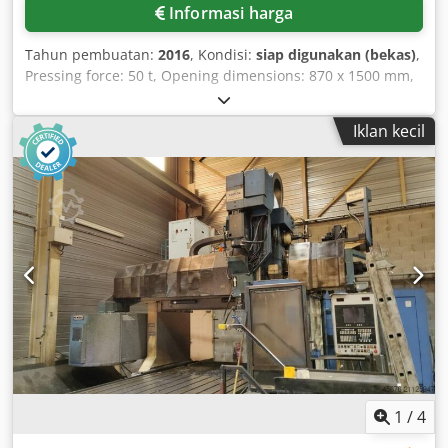
wird zur Steuerung der Erstarrungszeit des Zements
Informasi harga
beigemischt. Er verhindert das sogenannte Blitzsetzen und
ermöglicht eine gute Verarbeitbarkeit. 5.
Tahun pembuatan:
2016
, Kondisi:
siap digunakan (bekas)
,
Qualitätssicherung: - Während des Mahlprozesses wird
Pressing force: 50 t, Opening dimensions: 870 x 1500 mm,
die Feinheit, chemische Zusammensetzung und weitere
Bale dimensions: 1500 x 1100 x 1100 mm, Bale weight: 450
Eigenschaften kontinuierlich überwacht, um die
kg, Length: 1524 mm, Width: 2100 mm, Height: 3217 mm,
Einhaltung von Normen und Qualitätsstandards
Iklan kecil
Weight: 1.93 t, Operating hours: 18 h. Djdpsirakgsfx Afhokr
sicherzustellen. 6. Klinkerkühlung: - Nach dem
Brennvorgang im Drehrohrofen wird der Klinker vor dem
Mahlvorgang abgekühlt, um eine zu hohe Erhitzung in der
Mühle zu vermeiden. Djdpfxsq Nfbhj Afhekr 7.
Entstaubung und Umweltschutz: - Entstaubungsanlagen
und Luftreinhaltungssysteme erfassen den beim
Mahlprozess entstehenden Staub und minimieren
Umwelt- und Gesundheitsrisiken. 8. Verpackung und
Lagerung: - Nach dem Schleifen wird der Zement in Silos
zwischengelagert und anschließend lose oder in Säcken
abgefüllt und ausgeliefert. Zementklinker-Schleifmühlen
sind für die Zementherstellung unverzichtbar.
Technologische Innovationen steigern fortlaufend die
1
/
4
Effizienz und Nachhaltigkeit dieses Prozesses. Technische
Details: Für unterschiedliche Anforderungen bieten wir