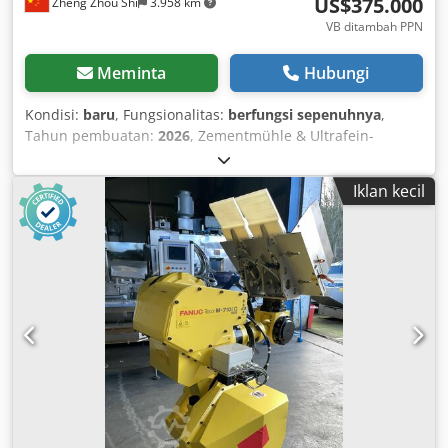
US$375.000
Zheng Zhou Shi
3.958 km
VB ditambah PPN
Meminta
Hubungi
Kondisi:
baru
, Fungsionalitas:
berfungsi sepenuhnya
,
Tahun pembuatan:
2026
, Zementmühle & Ultrafein-
Mahlmühle 🏗️ Einführung in Zementmühle & Ultrafein-
Mahlmühle In der Bau- und Materialverarbeitung ist die
Iklan kecil
richtige Korngröße entscheidend. Hier kommen die
Zementmühle und die Ultrafein-Mahlmühle ins Spiel –
zwei Schlüsselmaschinen, die eine erstklassige
Mahlleistung für die Zementproduktion und ultrafeine
Materialien bieten. Entdecken Sie die Merkmale und
Einsatzbereiche! 💼 🔥 Was ist eine Zementmühle? Eine
Zementmühle ist eine unverzichtbare Maschine in der
Zementherstellung. Sie mahlt Klinker, Gips und weitere
Zuschlagstoffe zu feinem Zementpulver. Damit stellt sie
die optimale Partikelgröße für hochwertigen Zement sicher
– essenziell für stabile Bauwerke. 🚀 🔧 Was ist eine
Ultrafein-Mahlmühle? Eine Ultrafein-Mahlmühle dient zur