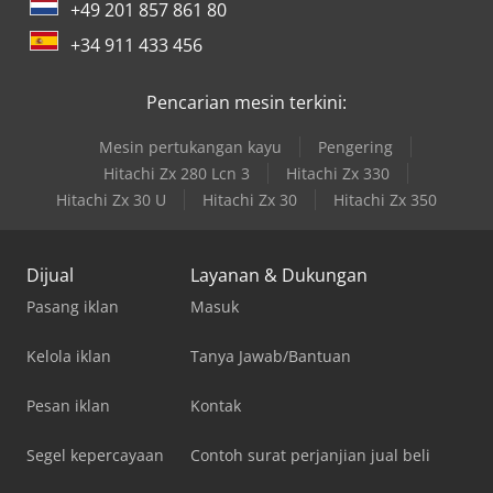
+49 201 857 861 80
+34 911 433 456
Pencarian mesin terkini:
Mesin pertukangan kayu
Pengering
Hitachi Zx 280 Lcn 3
Hitachi Zx 330
Hitachi Zx 30 U
Hitachi Zx 30
Hitachi Zx 350
Dijual
Layanan & Dukungan
Pasang iklan
Masuk
Kelola iklan
Tanya Jawab/Bantuan
Pesan iklan
Kontak
Segel kepercayaan
Contoh surat perjanjian jual beli