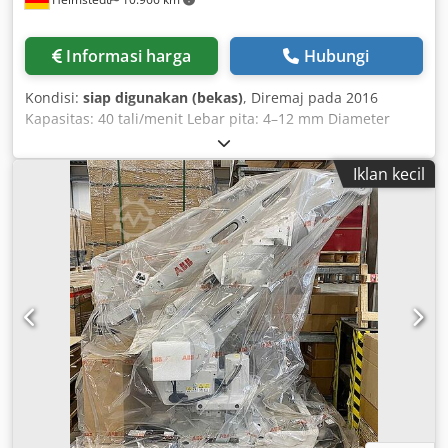
Informasi harga
Hubungi
Kondisi:
siap digunakan (bekas)
, Diremaj pada 2016
Kapasitas: 40 tali/menit Lebar pita: 4–12 mm Diameter
maks.: 200 mm Panjang inti: 190 mm Djdjd Hkf Nepfx
Afhjkr
Iklan kecil