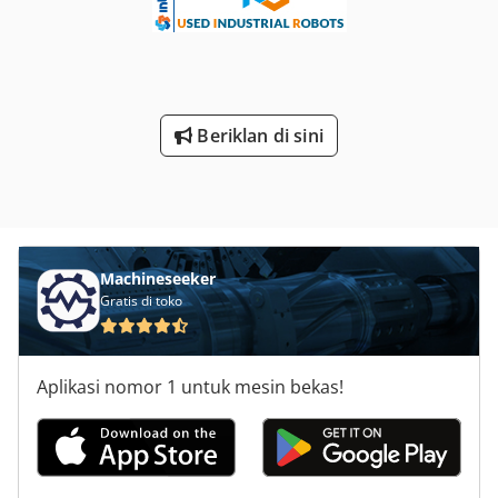
1. Mineralaufbereitung: Herstellung ultrafeiner Pulver für
Hightech-Materialien. Dodpfxoq Nyyds Afhskr 2.
Chemische Industrie: Produktion feiner Chemikalien für
viele industrielle Prozesse. 3. Umwelttechnik: Vermahlung
von Industrieabfällen zur Wiederverwertung. ♻️ 🌟 Fazit Ob
Beriklan di sini
Bauindustrie, Materialverarbeitung oder Hightech-
Fertigung: Zementmühle und Ultrafein-Mahlmühle sind
unverzichtbare Komponenten. Ihre Effizienz, Vielseitigkeit
und hervorragende Leistung machen sie zur wertvollen
Ergänzung Ihrer Produktionslinie. Kontaktieren Sie uns
noch heute und erfahren Sie mehr über diese innovativen
Maschinen und deren Potenzial zur Optimierung Ihrer
Machineseeker
Prozesse! 📞
Gratis di toko
Aplikasi nomor 1 untuk mesin bekas!