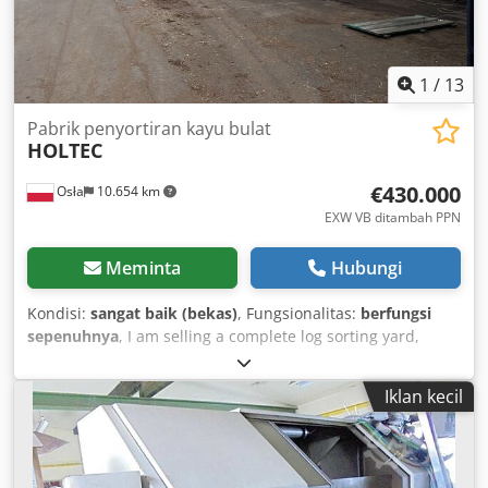
1
/
13
Pabrik penyortiran kayu bulat
HOLTEC
€430.000
Osła
10.654 km
EXW VB ditambah PPN
Meminta
Hubungi
Kondisi:
sangat baik (bekas)
, Fungsionalitas:
berfungsi
sepenuhnya
, I am selling a complete log sorting yard,
imported from Germany and available for pickup in Osła
near Bolesławiec. Manufacturer: Holtec + Falcone,
Iklan kecil
Germany Processed diameter range: 14 to 65 cm Dodpfx
Afsvcqi Aehekr Processed length range: 2.0 m to 15 m
Included in the price is a very large stock of spare parts for
the sorting plant, such as chains, gearboxes, motors,