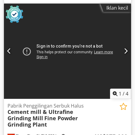
maximum workpiece weight: 150kg. An on-site inspection
Iklan kecil
is possible. Dksdpewmqxwefx Afher
1
/
4
Pabrik Penggilingan Serbuk Halus
Cement mill & Ultrafine
Grinding Mill
Fine Powder
Grinding Plant