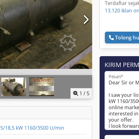
Terdaftar seja
13.120 Iklan on
Tolong hu
KIRIM PER
Pesan*
1
/
5
5/18,5 kW 1160/3500 U/min