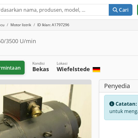
Cari
acu
Motor listrik
ID Iklan: A1797296
60/3500 U/min
Kondisi
Lokasi
rmintaan
Bekas
Wiefelstede
Penyedia
Catatan
untuk menga