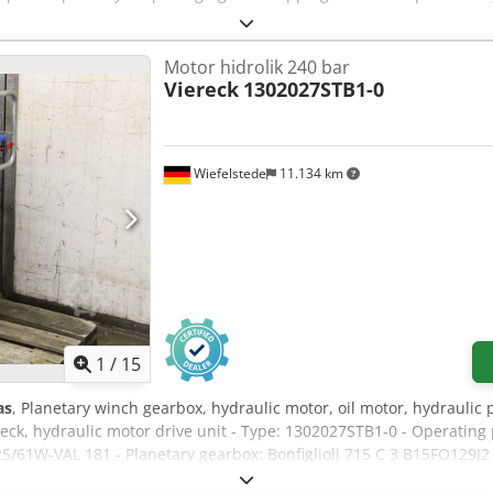
Motor hidrolik 240 bar
Viereck
1302027STB1-0
Wiefelstede
11.134 km
1
/
15
as
, Planetary winch gearbox, hydraulic motor, oil motor, hydraulic 
reck, hydraulic motor drive unit - Type: 1302027STB1-0 - Operating
5/61W-VAL 181 - Planetary gearbox: Bonfiglioli 715 C 3 B15FO129J2
er piece - Dimensions: 820/550/H840 mm - Weight: 587 kg/unit