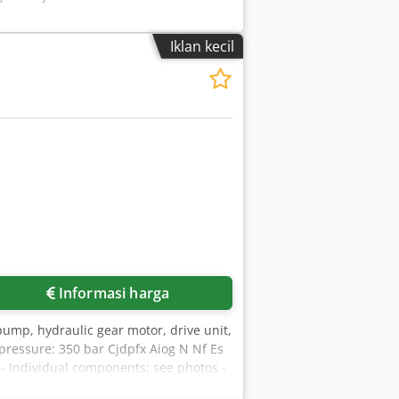
Iklan kecil
Informasi harga
pump, hydraulic gear motor, drive unit,
 pressure: 350 bar Cjdpfx Aiog N Nf Es
 - Individual components: see photos -