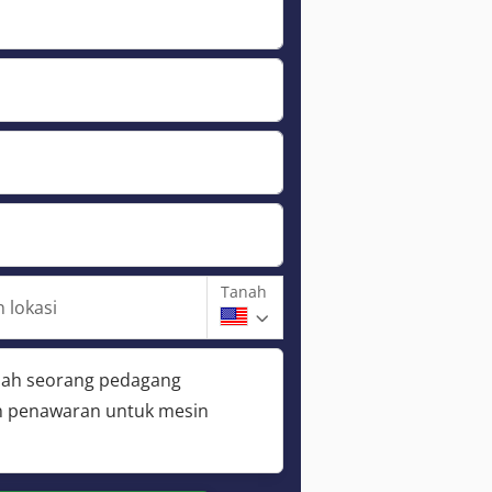
Tanah
 lokasi
lah seorang pedagang
 penawaran untuk mesin