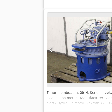
Tahun pembuatan:
2014
, Kondisi:
bek
axial piston motor - Manufacturer: Vie
Norf - Hydraulic motor: Rexroth A2FE12
Quantity: 2 units available - Price: p