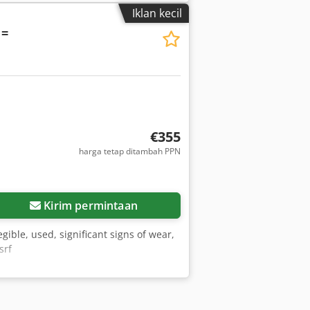
Iklan kecil
 =
€355
harga tetap ditambah PPN
Kirim permintaan
gible, used, significant signs of wear,
srf