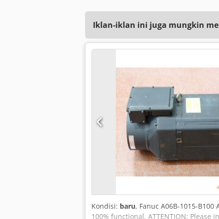
Iklan-iklan ini juga mungkin me
Kondisi:
baru
, Fanuc A06B-1015-B100 A
100% functional. ATTENTION: Please inq