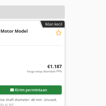
Iklan kecil
e Motor Model
€1.187
harga tetap ditambah PPN
Kirim permintaan
rive shaft diameter: 48 mm. Unused,
fx Ai Njf