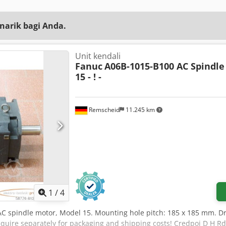
narik bagi Anda.
Unit kendali
Fanuc
A06B-1015-B100 AC Spindl
15 - ! -
Remscheid
11.245 km
1
/
4
C spindle motor, Model 15. Mounting hole pitch: 185 x 185 mm. D
uire separately for packaging and shipping costs! Credpoi D H Rdj