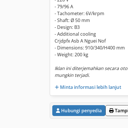
- 79/96 A
- Tachometer: 6V/krpm
- Shaft: Ø 50 mm
- Design: B3
- Additional cooling
Crjdpfx Asb A Nguei Nof
- Dimensions: 910/340/H400 mm
- Weight: 200 kg
Iklan ini diterjemahkan secara ot
mungkin terjadi.
Minta informasi lebih lanjut
Hubungi penyedia
Tampi