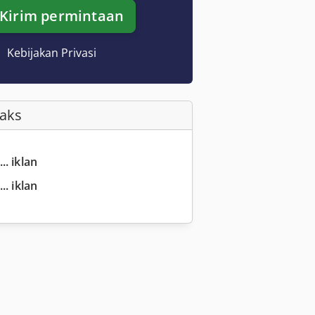
Kirim permintaan
Kebijakan Privasi
Faks
.. iklan
.. iklan