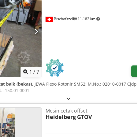
Bischofszell
11.182 km
1
/
7
at baik (bekas)
, JEWA Flexo Rotonir SM52: M.No.: 02010-0017 Cjd
o.: 150.01.0001
Mesin cetak offset
Heidelberg
GTOV