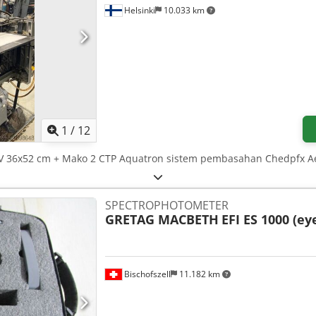
Helsinki
10.033 km
1
/
12
OV 36x52 cm + Mako 2 CTP Aquatron sistem pembasahan Chedpfx A
SPECTROPHOTOMETER
GRETAG MACBETH
EFI ES 1000 (e
Bischofszell
11.182 km