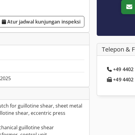
Atur jadwal kunjungan inspeksi
Telepon & 
+49 4402 .
.2025
+49 4402 .
utch for guillotine shear, sheet metal
llotine shear, eccentric press
echanical guillotine shear
sformer, control unit