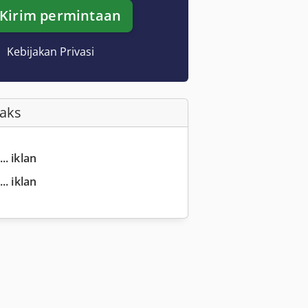
Kirim permintaan
Kebijakan Privasi
Faks
.. iklan
.. iklan