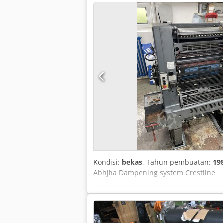
Kondisi:
bekas
, Tahun pembuatan:
19
Abhjha Dampening system Crestline