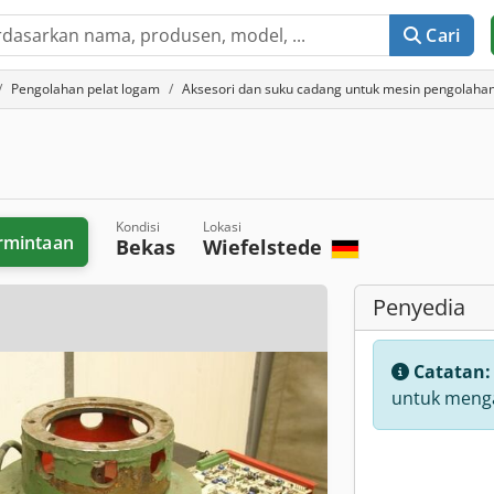
Cari
Pengolahan pelat logam
Aksesori dan suku cadang untuk mesin pengolaha
Kondisi
Lokasi
rmintaan
Bekas
Wiefelstede
Penyedia
Catatan
untuk menga