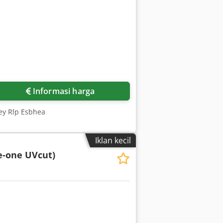
Informasi harga
ey Rlp Esbhea
Iklan kecil
ye-one UVcut)