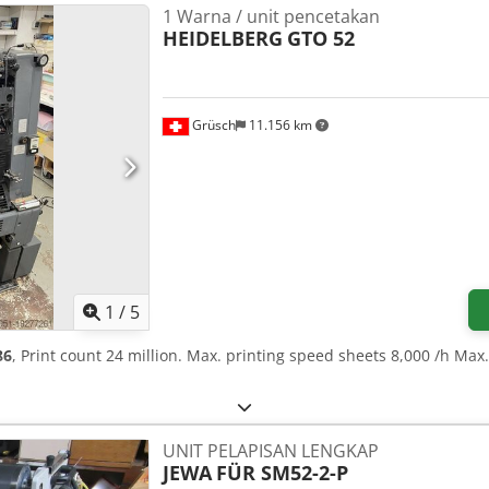
1 Warna / unit pencetakan
HEIDELBERG
GTO 52
Grüsch
11.156 km
1
/
5
86
, Print count 24 million. Max. printing speed sheets 8,000 /h Max
UNIT PELAPISAN LENGKAP
JEWA
FÜR SM52-2-P