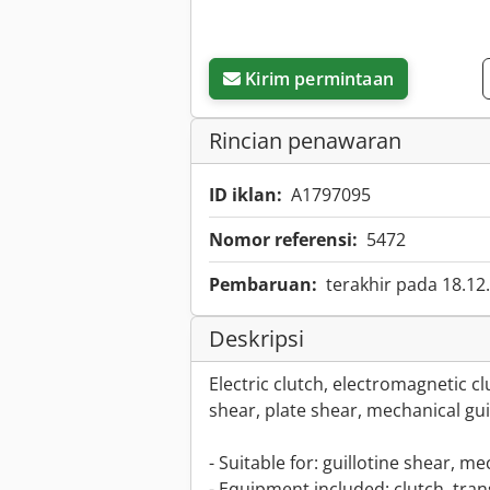
Kirim permintaan
Rincian penawaran
ID iklan:
A1797095
Nomor referensi:
5472
Pembaruan:
terakhir pada 18.12
Deskripsi
Electric clutch, electromagnetic cl
shear, plate shear, mechanical gui
- Suitable for: guillotine shear, m
- Equipment included: clutch, tran