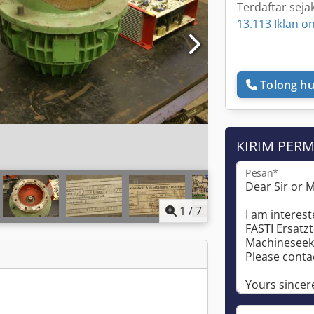
Terdaftar seja
13.113 Iklan on
Tolong hu
KIRIM PER
Pesan*
1
/
7