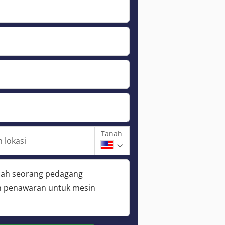
Tanah
 lokasi
lah seorang pedagang
 penawaran untuk mesin