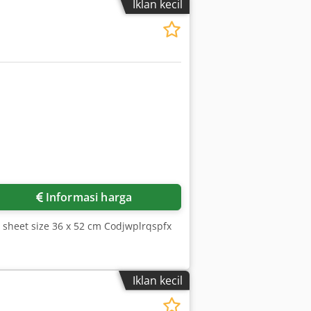
Iklan kecil
Informasi harga
. sheet size 36 x 52 cm Codjwplrqspfx
Iklan kecil