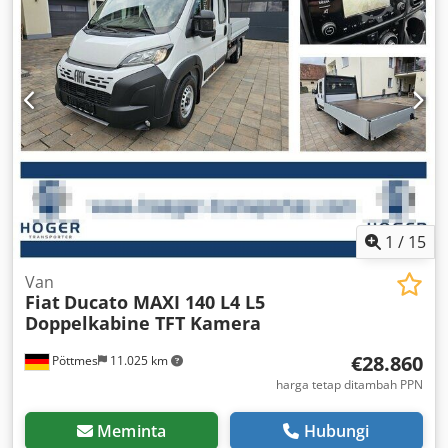
bahan bakar (luar kota):
7,9 l/100 km
, konsumsi bahan
bakar (gabungan):
8,4 l/100 km
, warna:
putih
, kabin
pengemudi:
lain
, tipe perpindahan gigi:
mekanis
,
suspensi:
baja
, jumlah tempat duduk:
7
, panjang total:
6.678 mm
, volume ruang muat:
21 m³
, panjang ruang
muatan:
3.300 mm
, lebar ruang muat:
2.050 mm
, tinggi
ruang muatan:
400 mm
, Tahun pembuatan:
2026
, ukuran
ban depan:
215/75R16C
, ukuran ban belakang:
215/75R16C
, Perlengkapan:
ABS, filter jelaga, garansi
kendaraan bekas, kabin, kantung udara, kebisingan
rendah, kendali jelajah, komputer bawaan, kontrol
traksi, kunci sentral, lampu kabut, pendingin udara,
1
/
15
program stabilitas elektronik (ESP), sistem immobilizer
,
Van
Fiat
Ducato MAXI 140 L4 L5
Doppelkabine TFT Kamera
€28.860
Pöttmes
11.025 km
harga tetap ditambah PPN
Meminta
Hubungi