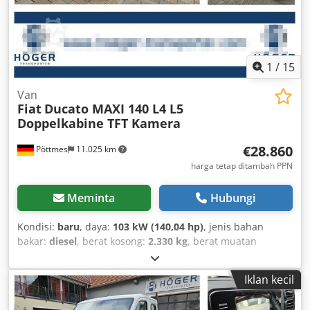
1
/
15
Van
Fiat
Ducato MAXI 140 L4 L5
Doppelkabine TFT Kamera
€28.860
Pöttmes
11.025 km
harga tetap ditambah PPN
Meminta
Hubungi
Kondisi:
baru
, daya:
103 kW (140,04 hp)
, jenis bahan
bakar:
diesel
, berat kosong:
2.330 kg
, berat muatan
maksimum:
1.170 kg
, berat keseluruhan:
3.500 kg
, ukuran
ban:
215/75R16C
, konfigurasi gandar:
4x2
, jarak roda:
Iklan kecil
4.035 mm
, bahan bakar:
diesel
, Emisi CO₂:
266 g/km
,
konsumsi bahan bakar (perkotaan):
9,1 l/100 km
, konsumsi