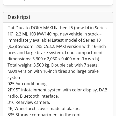
Deskripsi
Fiat Ducato DOKA MAXI flatbed L5 (now L4 in Series
10), 2.2 MJ, 103 kW/140 hp, new vehicle in stock –
immediately available! Latest model of Series 10
(9.2)! Syncom: 295.C93.2. MAXI version with 16-inch
tires and large brake system. Load compartment
dimensions: 3,300 x 2,050 x 0.400 mm (l x w x h).
Total weight: 3,500 kg. Double cab with 7 seats.
MAXI version with 16-inch tires and large brake
system.
025 Air conditioning.
2PX 5'' infotainment system with color display, DAB
radio, Bluetooth interface.
316 Rearview camera.
4BJ Wheel arch cover made of plastic.
835 Storage compartment in the roof.