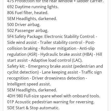
475 Protection for the rear window + ladder carrier.
692 Daytime running lights.
806 Fuel filter, heated.
5EM Headlights, darkened.
500 Driver airbag.
502 Passenger airbag.
5F4 Safety Package: Electronic Stability Control: -
Side wind assist - Trailer stability control - Post-
collision braking - Rollover mitigation - Anti-slip
regulation (ASR) - Hydraulic brake assist (HBA) - Hill
start assist - Adaptive load control (LAC).
Safety kit: - Emergency brake assist (pedestrian and
cyclist detection) - Lane keeping assist - Traffic sign
recognition - Driver drowsiness detection -
Intelligent speed assist.
5EM Headlights, darkened.
4DH 980 Full-size spare wheel with onboard tools.
01P Acoustic pedestrian warning for reversing.
5DE Start & Stop automatic.