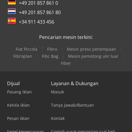
+49 201 857 861 0
+49 201 857 861 80
+34 911 433 456
Pencarian mesin terkini:
Fiat Piccola
Fibro
Mesin press penempaan
Fibroplan
Fibc Bag
Mesin pemotong ulir luar
Fiber
Dijual
Layanan & Dukungan
Pasang iklan
Masuk
Kelola iklan
Tanya Jawab/Bantuan
Pesan iklan
Kontak
Segel kepercayaan
Contoh surat perjanjian jual beli