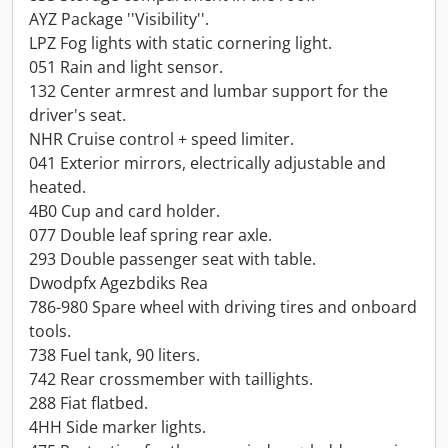
AYZ Package ''Visibility''.
LPZ Fog lights with static cornering light.
051 Rain and light sensor.
132 Center armrest and lumbar support for the
driver's seat.
NHR Cruise control + speed limiter.
041 Exterior mirrors, electrically adjustable and
heated.
4B0 Cup and card holder.
077 Double leaf spring rear axle.
293 Double passenger seat with table.
Dwodpfx Agezbdiks Rea
786-980 Spare wheel with driving tires and onboard
tools.
738 Fuel tank, 90 liters.
742 Rear crossmember with taillights.
288 Fiat flatbed.
4HH Side marker lights.