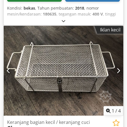
Kondisi:
bekas
, Tahun pembuatan:
2018
, nomor
mesin/kendaraan:
180635
, tegangan masuk:
400 V
, tinggi
total:
1.470 mm
, lebar total:
480 mm
, panjang total:
1.210
mm
, daya:
4 kW (5,44 hp)
, diameter corong:
310 mm
, en
Iklan kecil
Cjdpoy Hklkefx Ai Ssha
1
/
4
Keranjang bagian kecil / keranjang cuci