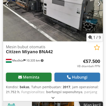
1
/
9
Mesin bubut otomatis
Citizen Miyano
BNA42
€57.500
Mezőtúr
10.335 km
VB ditambah PPN
Meminta
Hubungi
Kondisi:
bekas
, Tahun pembuatan:
2017
, jam operasional:
21.752 h
, Fungsionalitas:
berfungsi sepenuhnya
, panjang
pembubutan:
100 mm
, kecepatan spindel (maks.):
6.000
rpm
, kecepatan spindel (min.):
50 rpm
, diameter
Iklan kecil