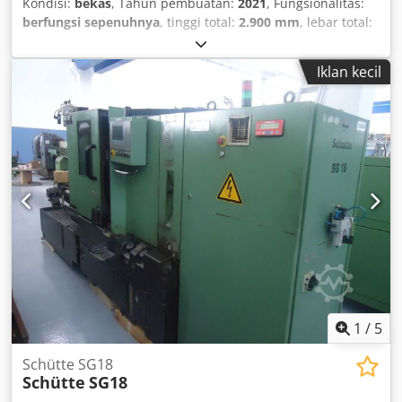
Kondisi:
bekas
, Tahun pembuatan:
2021
, Fungsionalitas:
berfungsi sepenuhnya
, tinggi total:
2.900 mm
, lebar total:
1.350 mm
, panjang total:
1.710 mm
, kecepatan rotasi
(min.):
1.000 rpm
, daya:
5,5 kW (7,48 hp)
, spyra-chip-
Iklan kecil
centrifuge-600h Chodpfx Aiow Nqu As Sja
1
/
5
Schütte SG18
Schütte
SG18