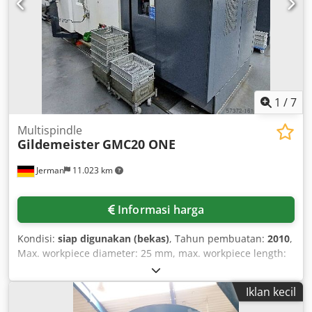
1
/
7
Multispindle
Gildemeister
GMC20 ONE
Jerman
11.023 km
Informasi harga
Kondisi:
siap digunakan (bekas)
, Tahun pembuatan:
2010
,
Max. workpiece diameter: 25 mm, max. workpiece length:
100 mm, max. bar diameter: 25 mm, max. travel X/Z: 42
mm/50 mm, rapid traverse: 40 m/min, number of spindles:
Iklan kecil
6, spindle speed: 12,000 rpm, control: Siemens 840D
Powerline. Codpotqfq Ujfx Ai Ssha