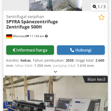
1
/
3
Sentrifugal serpihan
SPYRA
Spänezentrifuge
Zentrifuge 500H
Weinstadt
11.144 km
Informasi harga
Hubungi
Kondisi:
bekas
, Tahun pembuatan:
2020
, tinggi total:
2.600
mm
, lebar total:
1.250 mm
, panjang total:
1.610 mm
,
kecepatan rotasi (min.):
1.200 rpm
, daya:
4 kW (5,44 hp)
,
SPYRA-500H-EN Chodpfew Nq Amjx Ai Sea
Iklan kecil