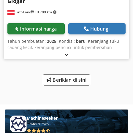
Glogar
Linz-Land
10.789 km
Informasi harga
Hubungi
Tahun pembuatan:
2025
, Kondisi:
baru
, Keranjang suku
cadang kecil, keranjang pencuci untuk pembersihan
komponen Chsded Innwspfx Ai Sea Bahan: Baja tahan
karat 1.4301, tambahan dipoles secara elektrolit Dimensi:
PxLxT 400x200x170(h) mm Ukuran jaring: 5x5x1 mm
dengan pegangan samping yang dilas termasuk tutup dan
pengunci Harga belum termasuk ongkir Biaya pengiriman
Beriklan di sini
di Jerman dan Austria tambahan € 18,00 per keranjang
Ukuran lain (misal 600x400x170h mm) dan varian lain
tersedia berdasarkan permintaan.
Machineseeker
Gratis di toko