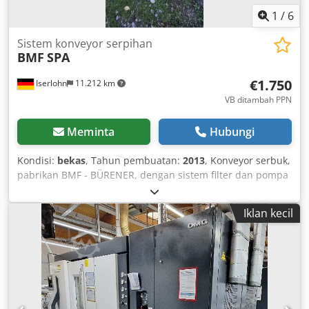
1
/
6
Sistem konveyor serpihan
BMF
SPA
€1.750
Iserlohn
11.212 km
VB ditambah PPN
Meminta
Hubungi
Kondisi:
bekas
, Tahun pembuatan:
2013
, Konveyor serbuk,
pabrikan BMF - BÜRENER, dengan sistem filter dan pompa
tekanan tinggi. Dimensi konveyor serbuk: Lebar leher: 600
mm, tinggi leher: 200 mm, panjang konveyor: 3000 mm.
Iklan kecil
Csdeiicnkjpfx Ai Seha