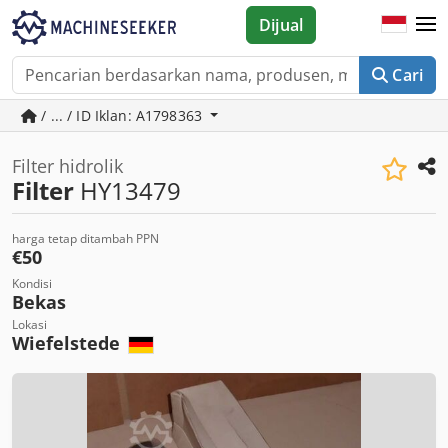
Dijual
Cari
/ ... / ID Iklan: A1798363
Filter hidrolik
Filter
HY13479
harga tetap ditambah PPN
€50
Kondisi
Bekas
Lokasi
Wiefelstede