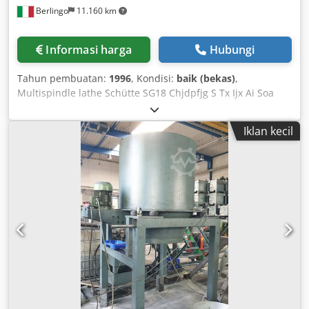
Berlingo
11.160 km
Informasi harga
Hubungi
Tahun pembuatan:
1996
, Kondisi:
baik (bekas)
,
Multispindle lathe Schütte SG18 Chjdpfjg S Tx Ijx Ai Soa
Iklan kecil