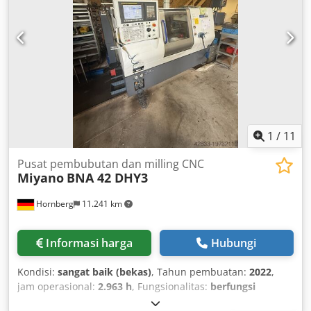
1
/
11
Pusat pembubutan dan milling CNC
Miyano
BNA 42 DHY3
Hornberg
11.241 km
Informasi harga
Hubungi
Kondisi:
sangat baik (bekas)
, Tahun pembuatan:
2022
,
jam operasional:
2.963 h
, Fungsionalitas:
berfungsi
sepenuhnya
, kecepatan spindel (maks.):
6.000 rpm
, jarak