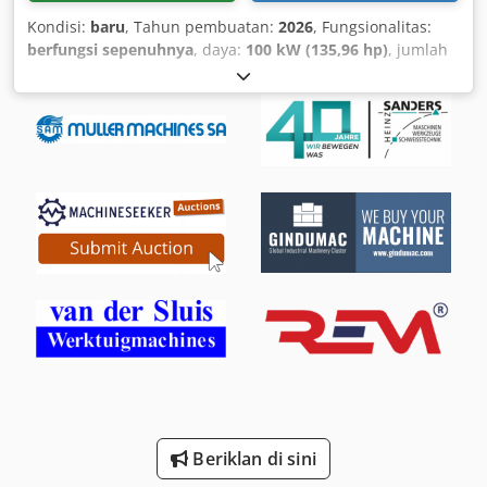
Kondisi:
baru
, Tahun pembuatan:
2026
, Fungsionalitas:
berfungsi sepenuhnya
, daya:
100 kW (135,96 hp)
, jumlah
sumbu:
2
, berat keseluruhan:
345 kg
, panjang meja:
1.200
mm
, lebar meja:
900 mm
, Perlengkapan:
Penandaan CE,
dokumentasi / manual
, 1290 is a professional laser cutter
designed for serious production environments. It features
a continuous feed table, allowing you to cut materials and
fabric rolls of any length. In addition, it is equipped with
two laser heads, transforming this CNC laser machine into
an ultra-efficient powerhouse capable of 24/7 operation.
The Wattsan 1290 ST can cut through materials up to 10–
13 mm thick, and engrave wood, cardboard, acrylic, glass,
rubber, stone, wool, and more. The two laser heads
operate simultaneously, maintaining a minimum distance
of 130 mm from each other. This model is also fitted with a
waste collection tray, greatly enhancing the user
experience. Contact our managers for more information!
Wattsan 1290 Duos ST Specifications: - Working area: 1200
x 900 mm - Laser power: 100–130 W - Table lowering
Beriklan di sini
depth: 40 mm - Positioning accuracy: 0.03 mm - Machine
dimensions: 1410 x 1790 x 670 mm (+ 315 mm when