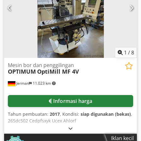
Crsdpfockk Risx Ahlof REQUEST A QUOTE!
1
/
8
Mesin bor dan penggilingan
OPTIMUM
OptiMill MF 4V
Jerman
11.023 km
Informasi harga
Tahun pembuatan:
2017
, Kondisi:
siap digunakan (bekas)
,
265dc502 Cedpfsxyk Ucex Ahlorf
Iklan kecil