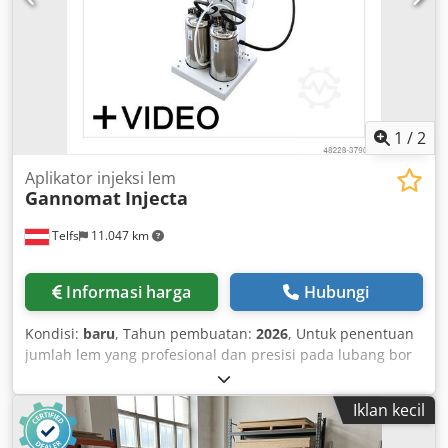
1
/
2
Aplikator injeksi lem
Gannomat
Injecta
Telfs
11.047 km
Informasi harga
Hubungi
Kondisi:
baru
, Tahun pembuatan:
2026
, Untuk penentuan
jumlah lem yang profesional dan presisi pada lubang bor
dowel dan alur dinding belakang. Cedpfx Ahodxz Tpjljrf
Ringkasan: • Jumlah lem yang selalu sama dan benar •
Iklan kecil
Tidak memerlukan pembersihan sisa lem berlebih pada
benda kerja • Pembersihan sistem lem yang paling mudah