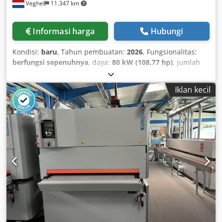
Veghel
11.347 km
- Packaging dimensions: 1880 x 1490 x 810 mm - Weight:
368 kg Virmer not only offers top-tier machines, but also
provides full service and delivery. Our engineers and
Informasi harga
Hubungi
managers are available to answer all your questions and
provide video support if needed. Additionally, all Wattsan
Kondisi:
baru
, Tahun pembuatan:
2026
, Fungsionalitas:
equipment owners receive lifetime online support. Virmer
berfungsi sepenuhnya
, daya:
80 kW (108,77 hp)
, jumlah
is based in the Netherlands and operates throughout
sumbu:
2
, berat keseluruhan:
172 kg
, panjang meja:
900
Europe. Virmer is the official supplier of Wattsan. In
mm
, lebar meja:
600 mm
, Perlengkapan:
dokumentasi /
addition to laser engravers, we also supply metal cutters,
Iklan kecil
manual
, A medium-sized CNC laser machine designed for
welding machines, markers, and cleaning systems.
continuous operation in small, medium, and large-scale
Wattsan is a Chinese manufacturer that has been
production. This model features a lift table, providing you
producing laser equipment for nearly 15 years, continually
with additional production versatility. The Wattsan laser
improving and evolving its machines with customer
cutter will be an indispensable asset for your business—
feedback. Thanks to this input, Wattsan has made over 50
efficient and fast. The Wattsan 6090 LT can cut up to 10–13
major upgrades, increasing the reliability, precision, and
mm and engrave wood, cardboard, acrylic, glass, rubber,
performance of their machines, so you can take your
stone, wool, and more. The lift table function allows the
business to the next level. CONTACT US VIA PHONE OR
working area to be lowered by up to 160 mm, enabling
EMAIL! WE WILL SELECT THE RIGHT MACHINE FOR YOUR
installation of a rotary device to diversify your production.
APPLICATION If you are looking for the right laser or CNC
Additionally, it includes a waste collection tray, making
milling machine, we are here to assist you. We offer a wide
your tasks significantly easier. Contact our consultants for
selection of laser machines and accessories, including:
further details! Credpeiim Unefx Ahlef Features of the