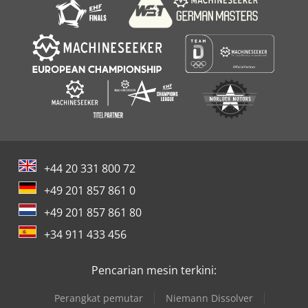
accessories: CO2 laser machines, laser cutting machines
for metal, metal laser cutters, fiber metal lasers, fiber laser
engraving machines, CNC metal milling machines, wood
milling machines, CNC routers, laser engravers, laser
cutting machines for plywood, laser marking machines,
lenses, chillers, machine cooling systems, S&A chillers, IPG
Laser, MAX Photonics, Raycus, compressors, rotary
attachments, and mirrors for laser machines.
+44 20 331 800 72
+49 201 857 861 0
+49 201 857 861 80
+34 911 433 456
Pencarian mesin terkini:
Perangkat pemutar
Niemann Dissolver