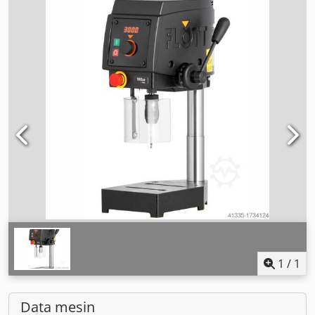
1
/
1
Data mesin