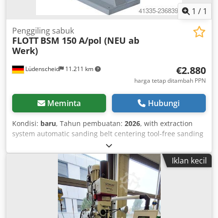
1
/
1
Penggiling sabuk
FLOTT
BSM 150 A/pol (NEU ab
Werk)
€2.880
Lüdenscheid
11.211 km
harga tetap ditambah PPN
Meminta
Hubungi
Kondisi:
baru
, Tahun pembuatan:
2026
, with extraction
system automatic sanding belt centering tool-free sanding
belt change sanding belt size 2000 x 150 mm planar
grinding area: 500 mm belt speed: 15/30 m/s weight: 120
Iklan kecil
kg motor: pole-changeable 2.2/3.75 kW extraction motor:
0.37 kW machine dimensions: 950 x 430 x 1050 mm Scope
of delivery: including sanding belt grit 60 dust bag
DELIVERY: FREE OF CHARGE (within Germany) NOT THE
RIGHT MACHINE? WE ARE AN AUTHORIZED FLOTT PARTNER
AND CAN OFFER YOU THE FULL FLOTT PRODUCT RANGE!