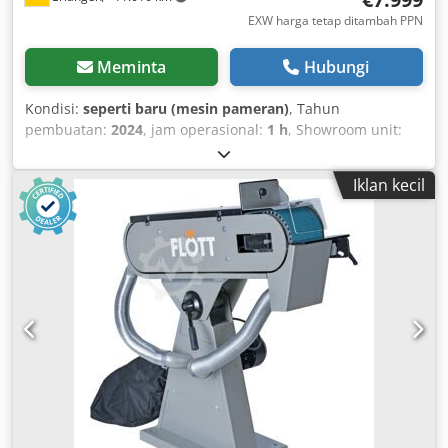
EXW harga tetap ditambah PPN
Meminta
Hubungi
Kondisi:
seperti baru (mesin pameran)
, Tahun
pembuatan:
2024
, jam operasional:
1 h
, Showroom unit:
KAESER screw compressor unit SXC 8 (11 bar) immediately
available with integrated refrigeration dryer with 215-litre
Iklan kecil
air receiver Crjdpfjhhiw Nex Ahlsf with electrically level-
controlled condensate drain with Sigma Control 2
controller (without connecting cable!) Year of manufacture:
2024 Operating hours: 0.5 h Technical data: Free air
delivery at 10 bar: 0.67 m³/min Drive motor rated power:
5.5 kW Electrical supply: 400 V / 3 ph / 50 Hz Dimensions W
x D x H in mm: 620 x 980 x 1480 Weight: 260 kg Air receiver:
215 litres Compressed air connection: G 3/4" Sound
pressure level: 69 dB(A) Refrigeration dryer dew point: 6°C
Visit our showroom. We always have a large selection of
new and used compressors in stock! Immediately
available.