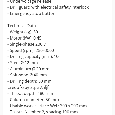
- Undervoltage release
- Drill guard with electrical safety interlock
- Emergency stop button
Technical Data:
- Weight (kg): 30
- Motor (kW): 0.45
- Single-phase 230 V
- Speed (rpm): 250–3000
- Drilling capacity (mm): 10
• Steel Ø 12 mm
• Aluminium Ø 20 mm
• Softwood Ø 40 mm
- Drilling depth: 50 mm
Credpfxsby Stpe Ahljf
- Throat depth: 180 mm
- Column diameter: 50 mm
- Usable work surface WxL: 300 x 200 mm
- T-slots: Number 2, spacing 100 mm