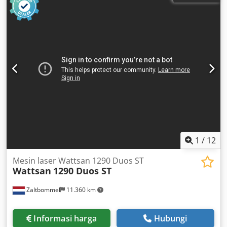
1
/
12
Mesin laser Wattsan 1290 Duos ST
Wattsan
1290 Duos ST
Zaltbommel
11.360 km
Informasi harga
Hubungi