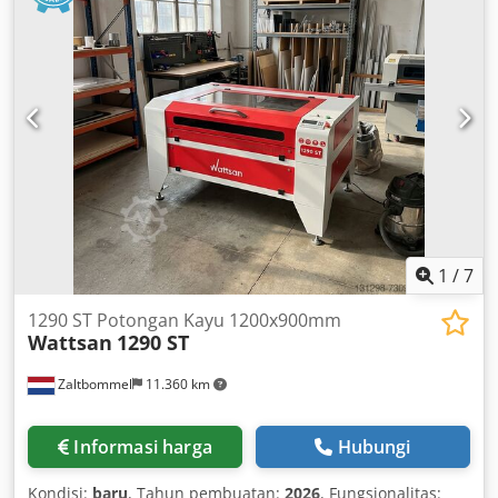
dan minimal (sekali seminggu melalui program bilas) •
Penghematan biaya lem • Pistol lem ergonomis dan ringan
dibandingkan dengan botol lem • Pekerjaan lebih cepat
dan lebih akurat dibandingkan dengan botol lem
1
/
7
1290 ST Potongan Kayu 1200x900mm
Wattsan
1290 ST
Zaltbommel
11.360 km
Informasi harga
Hubungi
Kondisi:
baru
, Tahun pembuatan:
2026
, Fungsionalitas: