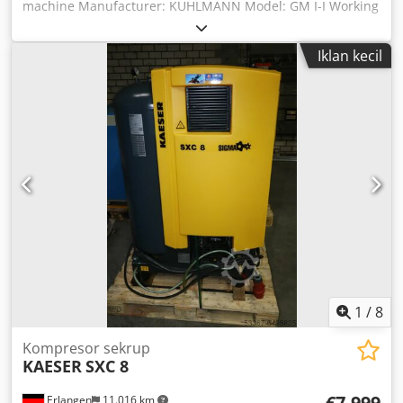
machine Manufacturer: KUHLMANN Model: GM I-I Working
area: 320 x 200 x 280 mm Template table: 500 x 400 mm
Work table: 500 x 200 mm 3D form engraving device TGV
Iklan kecil
rotary engraving device Various templates and type sets
Various engraving cutters Speed range: 4,200 – 20,000 rpm
Crodjk Tt Axjpfx Ahlof Dimensions (L x W x H): approx. 1.2 x
1 x 1.5 m Weight: approx. 250 kg
1
/
8
Kompresor sekrup
KAESER
SXC 8
€7.999
Erlangen
11.016 km