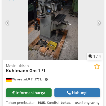
pneumatic. Feed speed is smoothly adjustable by
frequency inverter. Machine feed speed: 0–42 m/min.
Motors: 2.5 kW and 7.5 kW. Table newly ground and new.
Additionally, new cabling and new electrics. Machine after
complete overhaul. Warranty included. Codopqxnxopfx
Ahlerf
1
/
4
Mesin ukiran
Kuhlmann
Gm 1 /1
Weiterstadt
11.177 km
Informasi harga
Hubungi
Tahun pembuatan:
1985
, Kondisi:
bekas
, 1 used engraving