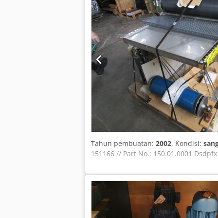
Tahun pembuatan:
2002
, Kondisi:
sang
151166 // Part No.: 150.01.0001 Dsdpf