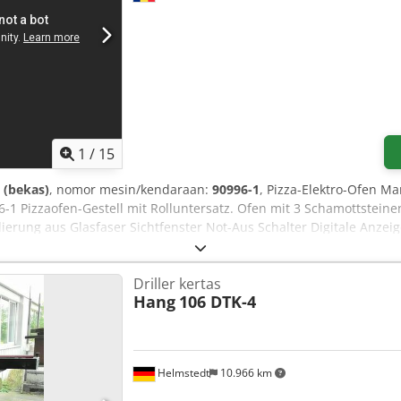
1
/
15
 (bekas)
, nomor mesin/kendaraan:
90996-1
, Pizza-Elektro-Ofen Mar
1 Pizzaofen-Gestell mit Rolluntersatz. Ofen mit 3 Schamottsteinen
ierung aus Glasfaser Sichtfenster Not-Aus Schalter Digitale Anzeig
lien Athermische Türgriffe Backfläche aus Spezialwolle hitzebestä
(auch bei häufigem Öffnen) Anschluss: Leistung: 9,3 kW Stromansc
Driller kertas
x H): 1600x1350x650 mm Innenmaße Ofen (L x B x H): 1300x950x1
Hang
106 DTK-4
 Dodpog H Tlzofx Amaskr Gesamtabmessungen außen (L x B x H): 16
is Bihor, Rumänien Separate Garantie auf Anfrage gegen Aufpreis
terbreiten Sie uns ein verbindliches Angebot bei Interesse an dies
n und Zwischenverkauf vorbehalten. Wir sprechen Deutsch. / We spe
Helmstedt
10.966 km
a.