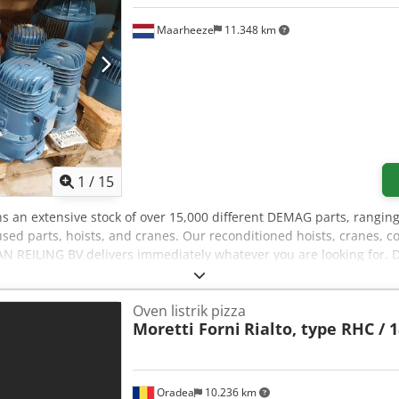
Maarheeze
11.348 km
1
/
15
s an extensive stock of over 15,000 different DEMAG parts, ranging
used parts, hoists, and cranes. Our reconditioned hoists, cranes, c
JAN REILING BV delivers immediately whatever you are looking for.
ier network throughout Europe. In addition to DEMAG, we can also 
e supply various new Demag parts from stock, such as: rope guide, 
Oven listrik pizza
, bottom block, load hook, wheel sets, gears, radio remote control,
Moretti Forni
Rialto, type RHC / 1
ains KBH KBF KBS KBA KBU 13/3PF 13/6PF 13/3KF 13/6KF 16/6KF 16/8
P100 P625 P632 P425 P408 P412 P00DH P10 P1250 P1201 DMR DR DC
 equipment.
Oradea
10.236 km