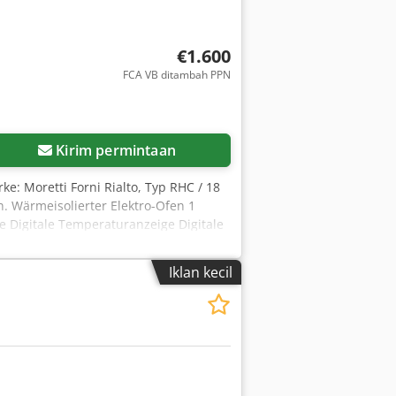
€1.600
FCA VB ditambah PPN
Kirim permintaan
ke: Moretti Forni Rialto, Typ RHC / 18
. Wärmeisolierter Elektro-Ofen 1
e Digitale Temperaturanzeige Digitale
ndig Verstellbare Temperatur Max.
hluss: 3/N/PE 400 Volt / 50 Hz
Iklan kecil
80 mm Maße des Untergestells mit
00x1350x1550 mm Preis: 1.600 Euro +
 möglich. Irrtümer, Änderungen und
em Pizzaofen. Wir verkaufen dieses
ak English. / Beszélünk magyarul. /