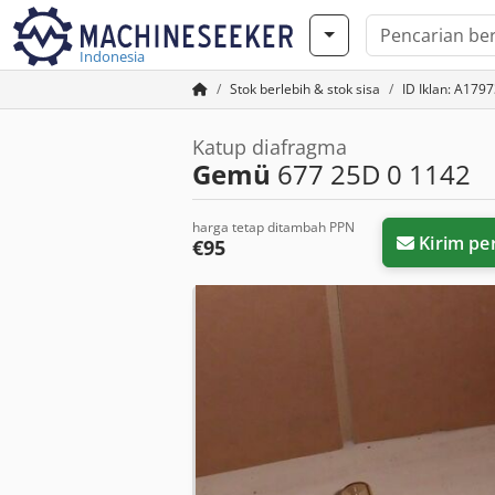
Indonesia
Stok berlebih & stok sisa
ID Iklan: A179
Katup diafragma
Gemü
677 25D 0 1142
harga tetap ditambah PPN
Kirim pe
€95