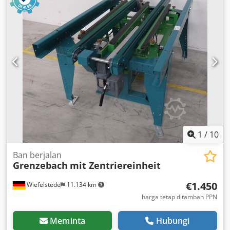
1
/
10
Ban berjalan
Grenzebach
mit Zentriereinheit
€1.450
Wiefelstede
11.134 km
harga tetap ditambah PPN
Meminta
Hubungi