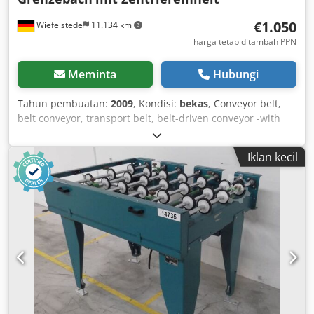
€1.050
Wiefelstede
11.134 km
harga tetap ditambah PPN
Meminta
Hubungi
Tahun pembuatan:
2009
, Kondisi:
bekas
, Conveyor belt,
belt conveyor, transport belt, belt-driven conveyor -with
pneumatically driven centering unit Dcedpfx Aob A Tf Aja
Dok -belt width: 2 x 30 mm -width: adjustable -conveyor
Iklan kecil
length: 1450 mm -with frequency inverter in the gear
motor -drive: 0.075-0.37 kW -speed: 14-72 rpm -height:
adjustable -dimensions: 1580/1380/H1250 mm -weight:
approx. 300 kg