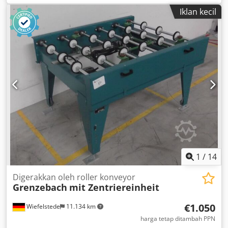
centering unit -with lifting unit -Belt width: 2x 30 mm -
Iklan kecil
Width: adjustable -Conveyor belt length: 2450 mm -with
frequency inverter in the gear motor -Drive: 0.075-0.37 kW
-Speed: 14-72 rpm -Height: adjustable -Quantity: 2x
conveyor belts available -Price: per unit -Dimensions:
2450/1380/H1000 mm -Weight: approx. 300 kg
1
/
14
Digerakkan oleh roller konveyor
Grenzebach
mit Zentriereinheit
€1.050
Wiefelstede
11.134 km
harga tetap ditambah PPN