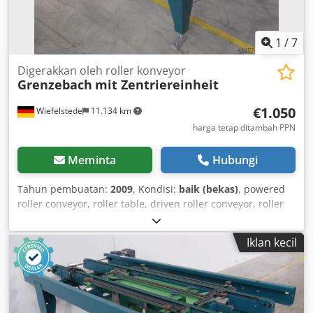
1
/
7
Digerakkan oleh roller konveyor
Grenzebach
mit Zentriereinheit
€1.050
Wiefelstede
11.134 km
harga tetap ditambah PPN
Meminta
Hubungi
Tahun pembuatan:
2009
, Kondisi:
baik (bekas)
, powered
roller conveyor, roller table, driven roller conveyor, roller
track -with pneumatically powered centering unit -heavy-
duty design -electrically driven -equipped with frequency
Iklan kecil
inverter in the geared motor -drive power: 0.075–0.37 kW -
speed: 14–72 rpm -roller width: 820 mm -conveyor length:
1140 mm -roller diameter: 105 mm -rollers: rubber-coated
-shaft diameter: 25 mm -conveying height: adjustable,
1200 mm Dcedeb A I Hmjpfx Aa Dsk -driven: via belt -