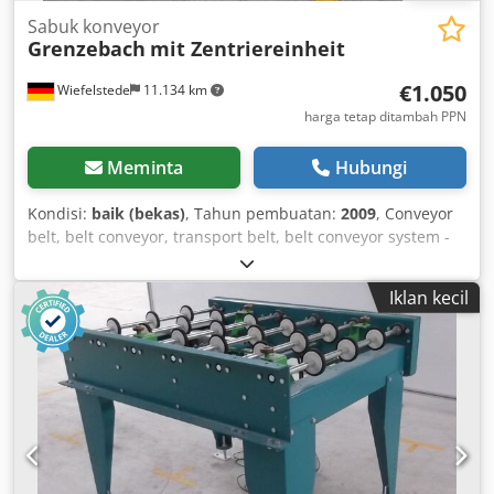
Sabuk konveyor
Grenzebach
mit Zentriereinheit
€1.050
Wiefelstede
11.134 km
harga tetap ditambah PPN
Meminta
Hubungi
Kondisi:
baik (bekas)
, Tahun pembuatan:
2009
, Conveyor
belt, belt conveyor, transport belt, belt conveyor system -
featuring pneumatically driven centering unit -belt width:
2 x 30 mm -width: adjustable -conveyor length: 1450 mm -
Iklan kecil
equipped with frequency inverter integrated in the gear
motor Djdob A Ndtepfx Aa Dsck -drive power: 0.075–0.37
kW -speed: 14–72 rpm -height: adjustable -quantity: 2
conveyors available -price: per unit -dimensions:
1450/1360/H1000 mm -weight: approx. 100 kg