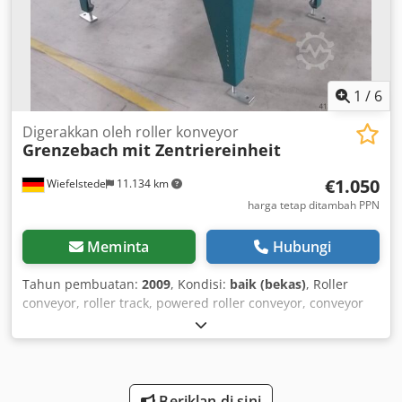
1
/
6
Digerakkan oleh roller konveyor
Grenzebach
mit Zentriereinheit
€1.050
Wiefelstede
11.134 km
harga tetap ditambah PPN
Meminta
Hubungi
Tahun pembuatan:
2009
, Kondisi:
baik (bekas)
, Roller
conveyor, roller track, powered roller conveyor, conveyor
track -with pneumatic centering unit y -robust construction
-electrically driven -drive motor: 0.37 kW 76 rpm -roller
width: 1400 mm -conveying length: 1400 mm d -roller
diameter: 105 mm -rollers: rubberized -shaft diameter: 25
mm -conveying height: 1100 mm adjustable Dcodpob A S
Beriklan di sini