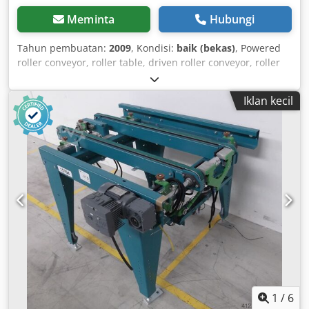
Meminta
Hubungi
Tahun pembuatan:
2009
, Kondisi:
baik (bekas)
, Powered
roller conveyor, roller table, driven roller conveyor, roller
track -with pneumatic centering unit -sturdy design -
electrically driven -drive motor: 0.37 kW, 76 rpm -roller
Iklan kecil
width: 820 mm -conveying length: 1140 mm -roller
diameter: 105 mm -rollers: rubber-coated -shaft diameter:
25 mm -conveying height: 950 mm, adjustable -driven: via
belt Dodpfxjb A N Hue Aa Deck -quantity: 2 roller
conveyors available -price: per unit -dimensions:
1150/1140/H960 mm -weight: 219 kg
1
/
6