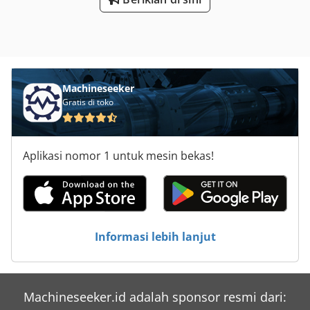
Uaofx Aa Dsk -powered: via belt t -quantity: 2 roller
conveyors available -price: per piece -dimensions:
1400/1500/H1100 mm -weight: approx. 230 kg
Machineseeker
Gratis di toko
Aplikasi nomor 1 untuk mesin bekas!
Informasi lebih lanjut
Machineseeker.id adalah sponsor resmi dari: