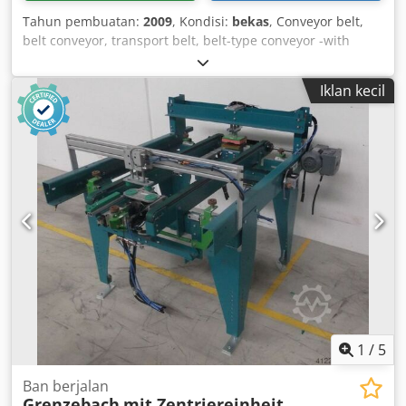
Tahun pembuatan:
2009
, Kondisi:
bekas
, Conveyor belt,
belt conveyor, transport belt, belt-type conveyor -with
pneumatically driven centering unit -with lifting unit -belt
width: 2x 30 mm -width: adjustable -conveyor length: 1950
Iklan kecil
mm -with frequency inverter integrated in gear motor -
drive power: 0.075-0.37 kW -speed: 14-72 rpm Djdpob A
Tfhjfx Aa Deck -height: adjustable -dimensions:
1950/1120/H960 mm -weight: approx. 300 kg
1
/
5
Ban berjalan
Grenzebach
mit Zentriereinheit