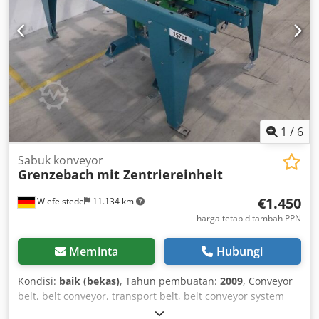
dimensions: 1150/1140/H1200 mm -weight: 230 kg
1
/
6
Sabuk konveyor
Grenzebach
mit Zentriereinheit
€1.450
Wiefelstede
11.134 km
harga tetap ditambah PPN
Meminta
Hubungi
Kondisi:
baik (bekas)
, Tahun pembuatan:
2009
, Conveyor
belt, belt conveyor, transport belt, belt conveyor system
Djdpfsb A Nllex Aa Djck -with pneumatically driven