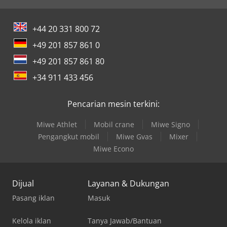
+44 20 331 800 72
+49 201 857 861 0
+49 201 857 861 80
+34 911 433 456
Pencarian mesin terkini:
Miwe Athlet
Mobil crane
Miwe Signo
Pengangkut mobil
Miwe Gvas
Mixer
Miwe Econo
Dijual
Layanan & Dukungan
Pasang iklan
Masuk
Kelola iklan
Tanya Jawab/Bantuan