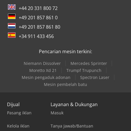
+44 20 331 800 72
+49 201 857 861 0
+49 201 857 861 80
+34 911 433 456
Pencarian mesin terkini:
Niemann Dissolver
Mercedes Sprinter
Moretto Xd 21
Trumpf Trupunch
Mesin pengaduk adonan
Spectron Laser
Mesin pembelah batu
Dijual
Layanan & Dukungan
Pasang iklan
Masuk
Kelola iklan
Tanya Jawab/Bantuan