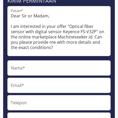
KIRIM PERMINTAAN
Pesan*
Nama*
Email*
Telepon