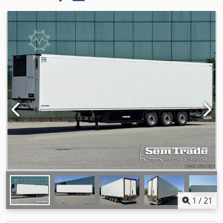
1
/
21