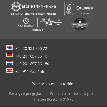
+44 20 331 800 72
+49 201 857 861 0
+49 201 857 861 80
+34 911 433 456
Pencarian mesin terkini:
Perangkat pengujian
Printer format besar & plotter
Theisen Bonitz Tb 310 Fp