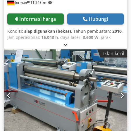
Jerman
11.248 km
Informasi harga
Hubungi
Kondisi:
siap digunakan (bekas)
, Tahun pembuatan:
2010
,
jam operasional:
15.043 h
, daya laser:
3.600 W
, jarak
pergerakan sumbu X:
6.500 mm
, jumlah sumbu:
5
,
TRUMPF TruLaser Tube 7000 KT02 ini diproduksi pada
Iklan kecil
tahun 2010. Mesin ini memiliki area kerja 6500 mm pada
sumbu X dan mampu memproses diameter tabung hingga
200 mm. Dilengkapi dengan laser CO₂ TruFlow 2000 dan
kepala potong laser dengan lensa 155 mm, mesin ini
sangat ideal untuk pemotongan tabung yang presisi.
Silakan hubungi kami untuk informasi lebih lanjut
mengenai mesin ini. • Diameter lingkaran: 200 mm •
Stasiun sortir: 3 m dengan meja sikat • Wadah sortir • Area
kerja sumbu X-tabung: 6500 mm • Diameter luar: 254 mm
(peningkatan dari standar 200 mm) • Stasiun pelepasan: 3
m dengan meja sikat, pelepasan dari depan • Tipe laser:
CO₂ Laser TruFlow 3600 termasuk LensLine (tambahan
untuk upgrade dari model standar TruFlow 2000) • Kontrol: