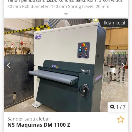
Tahun pembuatan:
2024
, Kondisi:
baru
, Rolls: 3 Roll width:
60 mm Roll diameter: 120 mm Spring travel: 20 mm
Speeds: variable 3 – 18 m/min. Stand selectable: Delivery
without stand / optionally available stands: Standard /
Iklan kecil
1050 / PLUS with counter Csdpfx Aksg Ez Smokjrf Motor
power: 0.75 kW
1
/
7
Sander sabuk lebar
NS Maquinas
DM 1100 Z