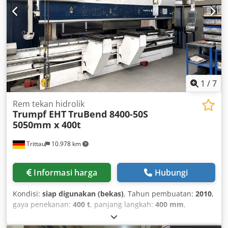
1
/
7
Rem tekan hidrolik
Trumpf EHT
TruBend 8400-50S
5050mm x 400t
Trittau
10.978 km
Informasi harga
Hubungi
Kondisi:
siap digunakan (bekas)
, Tahun pembuatan:
2010
,
gaya penekanan:
400 t
, panjang langkah:
400 mm
,
kedalaman tenggorokan:
405 mm
, jarak antara tiang:
4.050
mm
, panjang total:
6.100 mm
, berat keseluruhan:
34.000