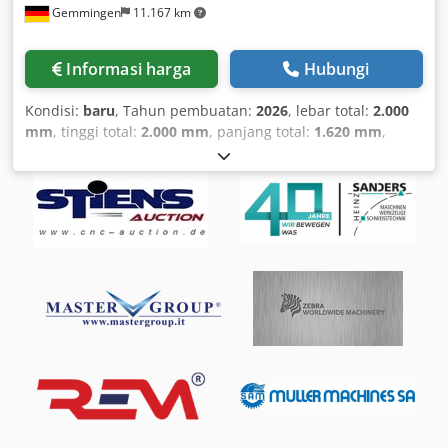
Gemmingen
11.167 km
Informasi harga
Hubungi
Kondisi:
baru
, Tahun pembuatan:
2026
, lebar total:
2.000
mm
, tinggi total:
2.000 mm
, panjang total:
1.620 mm
,
lebar kerja:
1.100 mm
, berat keseluruhan:
1.000 kg
, daya:
12 kW (16,32 hp)
, arus masuk:
20 A
, ketebalan lembaran
(maks.):
120 mm
, ketebalan pelat baja (maks.):
120 mm
,
Deburring up to 1100 mm. Deburring of metal-cut parts up
to 1100 mm width. The DM1100 Z finishes and deburrs
lightweight metal sheets cut by laser, punching, or
shearing. This machine is equipped with a single wide-belt
station that can be used to deburr components sized from
50×50 mm up to 1100 mm in width. The DM1100 Z is also
suitable for surface finishing applications and can be
operated with both standard abrasive belts and non-
woven/Scotch belts. DM1100 Z Working capacity (mm):
1100x120 Number of belt stations (Z): 1 Cjdpfx
Aetzfpkokksrf Abrasive belt dimensions (mm): 1100x1850
Abrasive drum specifications: Ø186 mm Abrasive belt