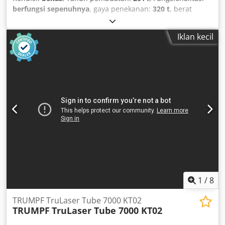
berfungsi sepenuhnya
, gaya penekanan:
320 t
, berat
keseluruhan:
22.800 kg
, Perlengkapan:
Penandaan CE,
dokumentasi / manual
, Bekas tetapi dalam kondisi sangat
Iklan kecil
baik – TruBend 5320 press brake 6 sumbu: Y1 – Y2 – Z1 –
Z2 – X – R Crsdpfxjzamycs Akksf Lengkap dengan: sumbu i
4 sumbu back gauge Tahun pembuatan: 2014 Opsi /
Perlengkapan: Bantuan penekukan Sistem crowning CNC
Sistem penjepit atas dan bawah hidrolik Posisi parkir
sebelah kanan Panjang kerja: 4100mm Gaya tekan
maksimum: 3200kN / 320 ton Langkah maksimum: 445mm
Mesin telah diservis dan dirawat oleh TRUMPF.
1
/
8
TRUMPF TruLaser Tube 7000 KT02
TRUMPF
TruLaser Tube 7000 KT02