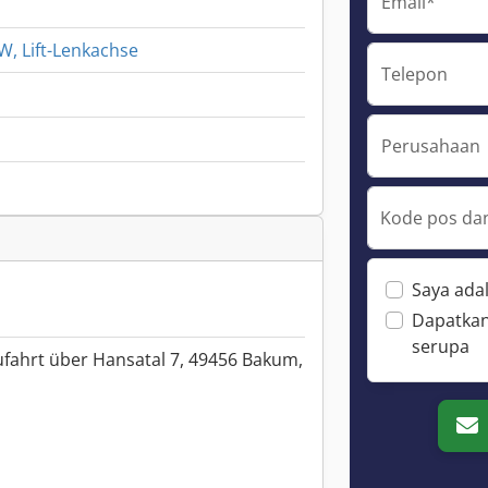
Email*
W, Lift-Lenkachse
Telepon
Perusahaan
Kode pos dan
Saya ada
Dapatkan
serupa
ufahrt über Hansatal 7, 49456 Bakum,