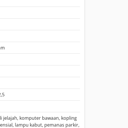
mm
2,5
li jelajah, komputer bawaan, kopling
erensial, lampu kabut, pemanas parkir,