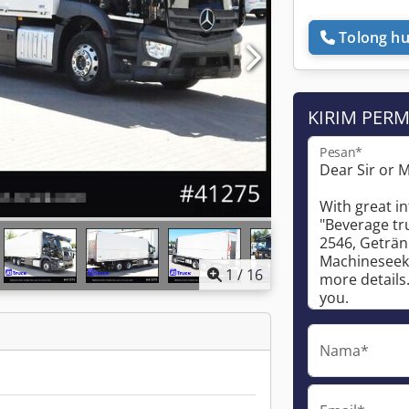
Tolong hu
KIRIM PER
Pesan*
1
/
16
Nama*