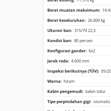
Berat kosong:
11.570 kg
Berat muatan maksimum:
14.4
Berat keseluruhan:
26.000 kg
Ukuran ban:
315/70 22,5
Kondisi ban:
80 persen
Konfigurasi gandar:
6x2
Jarak roda:
4.600 mm
Inspeksi berikutnya (TÜV):
05/2
Warna:
hitam
Kabin pengemudi:
kabin tidur
Tipe perpindahan gigi:
otomatis