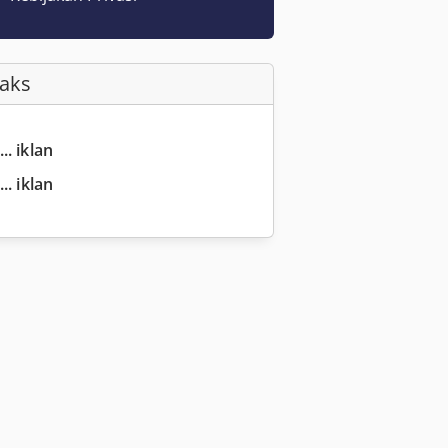
Faks
.. iklan
.. iklan