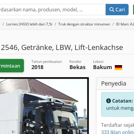
Cari
a
Lorries (HGV) lebih dari 7,5t
Truk dengan struktur minuman
ID Iklan: 
 2546, Getränke, LBW, Lift-Lenkachse
Tahun pembuatan
Kondisi
Lokasi
rmintaan
2018
Bekas
Bakum
Penyedia
Catatan
untuk menga
Terdaftar seja
333 Iklan onlin