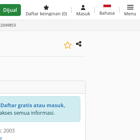
Dijual
Bahasa
Daftar keinginan
(0)
Masuk
Menu
A22049853
:
Daftar gratis atau masuk,
kses semua informasi.
k: 2003
e