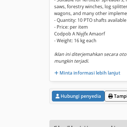
saws, forestry winches, log splitte
wagons, and many other impleme
- Quantity: 10 PTO shafts available
- Price: per item
Codpob A Niyjfx Amaorf
- Weight: 16 kg each
Iklan ini diterjemahkan secara ot
mungkin terjadi.
Minta informasi lebih lanjut
Hubungi penyedia
Tampi