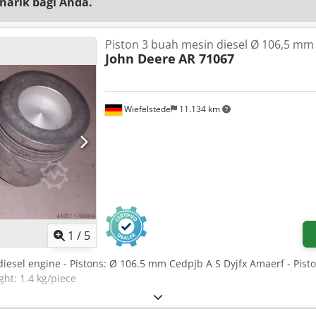
narik bagi Anda.
Piston 3 buah mesin diesel Ø 106,5 mm
John Deere
AR 71067
Wiefelstede
11.134 km
1
/
5
diesel engine - Pistons: Ø 106.5 mm Cedpjb A S Dyjfx Amaerf - Pist
ght: 1.4 kg/piece