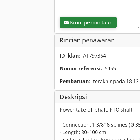
Kirim permintaan
Rincian penawaran
ID iklan:
A1797364
Nomor referensi:
5455
Pembaruan:
terakhir pada 18.12
Deskripsi
Power take-off shaft, PTO shaft
- Connection: 1 3/8" 6 splines (Ø 
- Length: 80–100 cm
- Suitable for fertilizer spreaders,