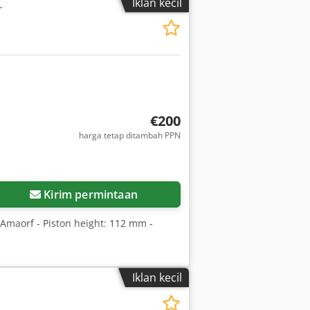
Iklan kecil
r
€200
harga tetap ditambah PPN
Kirim permintaan
 Amaorf - Piston height: 112 mm -
Iklan kecil