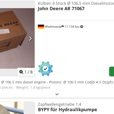
Kolben 4 Stück Ø 106,5 mm Dieselmoto
John Deere
AR 71067
Wiefelstede
11.134 km
1
/
8
ns Ø 106.5 mm diesel engine - Pistons: Ø 106.5 mm Codjb A S Dzjpfx
4 pieces - Weight: 1.4 kg/piece
Zapfwellengetriebe 1:4
BYPY
für Hydraulikpumpe