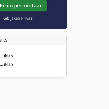
Kirim permintaan
Kebijakan Privasi
Faks
.. iklan
.. iklan