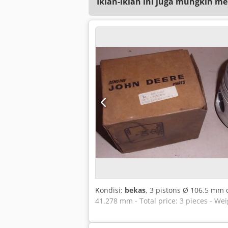
Iklan-iklan ini juga mungkin me
Kondisi:
bekas
, 3 pistons Ø 106.5 mm 
41.278 mm - Total price: 3 pieces - Wei