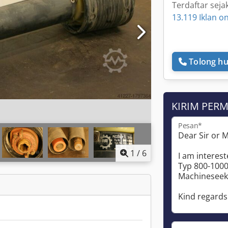
Terdaftar seja
13.119 Iklan on
Tolong hu
KIRIM PER
Pesan*
1
/
6