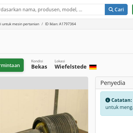
Cari
i untuk mesin pertanian
ID Iklan: A1797364
Kondisi
Lokasi
rmintaan
Bekas
Wiefelstede
Penyedia
Catatan
untuk menga