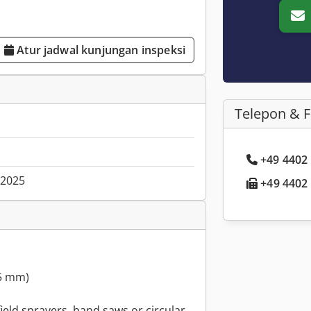
Atur jadwal kunjungan inspeksi
Telepon & 
+49 4402 .
.2025
+49 4402 .
35 mm)
 field sprayers, band saws or circular