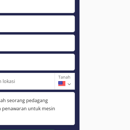
Tanah
 lokasi
lah seorang pedagang
 penawaran untuk mesin