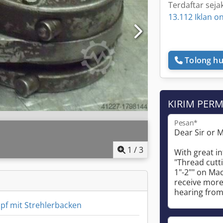
Terdaftar seja
13.112 Iklan on
Tolong hu
KIRIM PER
Pesan*
1
/
3
f mit Strehlerbacken