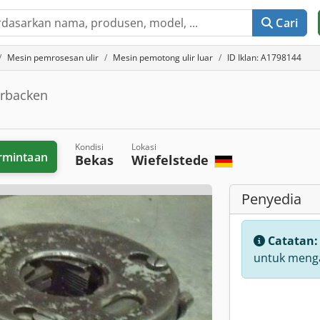
Cari
Mesin pemrosesan ulir
Mesin pemotong ulir luar
ID Iklan: A1798144
erbacken
Kondisi
Lokasi
rmintaan
Bekas
Wiefelstede
Penyedia
Catatan
untuk menga