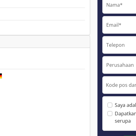
Nama*
Email*
Telepon
Perusahaan
Kode pos dan
Saya ada
Dapatkan
serupa