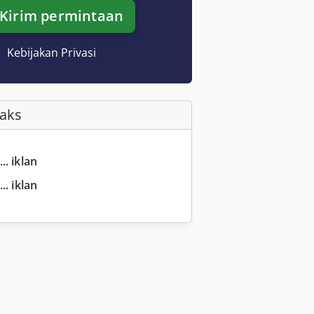
Kirim permintaan
Kebijakan Privasi
Faks
.. iklan
.. iklan