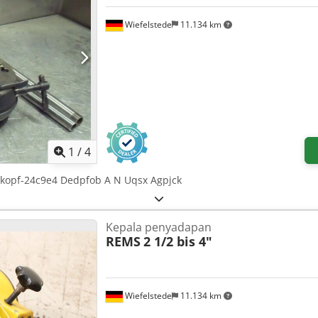
Wiefelstede
11.134 km
1
/
4
kopf-24c9e4 Dedpfob A N Uqsx Agpjck
Kepala penyadapan
REMS
2 1/2 bis 4"
Wiefelstede
11.134 km