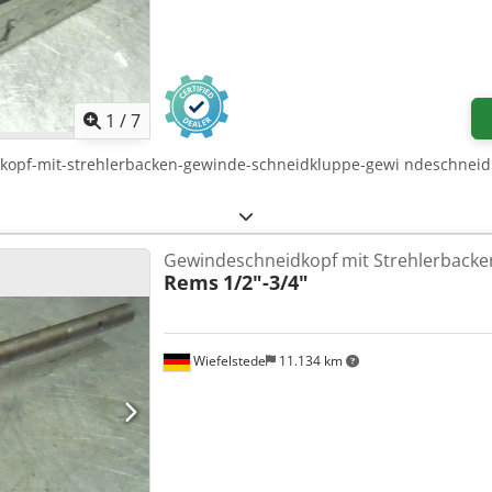
1
/
7
dkopf-mit-strehlerbacken-gewinde-schneidkluppe-gewi ndeschnei
Gewindeschneidkopf mit Strehlerbacke
Rems
1/2"-3/4"
Wiefelstede
11.134 km