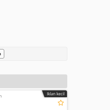
n
Iklan kecil
n