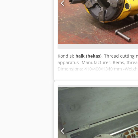
Kondisi:
baik (bekas)
, Thread cutting 
apparatus -Manufacturer: Rems, thread
Dimensions: 410/400/H340 mm -Weight