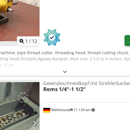
1
/
12
machine, pipe thread cutter, threading head, thread cutting chuck,
ing head Dcedpfx Agewq Nviopek -Pipe size: 2 1/2 to 4 inches -Spi
: 50 kg
Gewindeschneidkopf mit Strehlerbacke
Rems
1/4"-1 1/2"
Wiefelstede
11.134 km