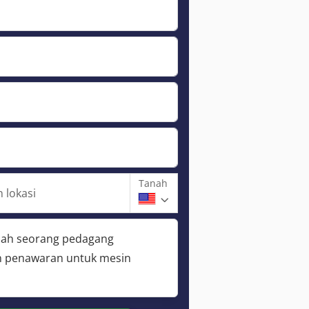
Tanah
 lokasi
lah seorang pedagang
 penawaran untuk mesin