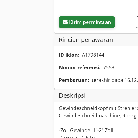
Kirim permintaan
Rincian penawaran
ID iklan:
A1798144
Nomor referensi:
7558
Pembaruan:
terakhir pada 16.12
Deskripsi
Gewindeschneidkopf mit Strehler
Gewindeschneidmaschine, Rohrg
-Zoll Gewinde: 1"-2" Zoll
-Gewicht: 1,5 kg