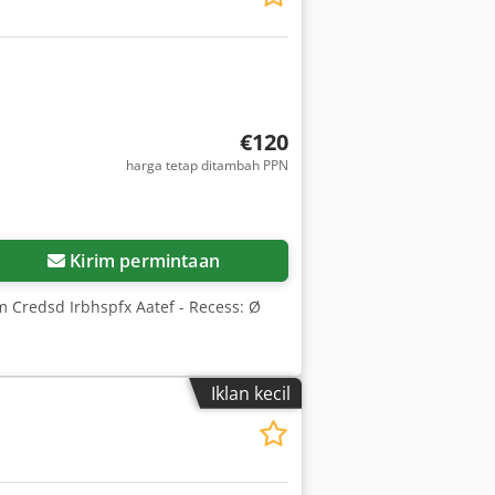
€120
harga tetap ditambah PPN
Kirim permintaan
m Credsd Irbhspfx Aatef - Recess: Ø
Iklan kecil