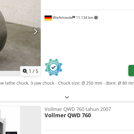
Wiefelstede
11.134 km
1
/
5
jaw lathe chuck, 3-jaw chuck - Chuck size: Ø 250 mm - Bore: Ø 80 m
Vollmer QWD 760 tahun 2007
Vollmer
QWD 760