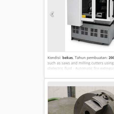
Kondisi:
bekas
, Tahun pembuatan:
20
such as saws and milling cutters using
dielectric fluid - Automatic fire extin
Workpiece holder ISO50 - Measuring ar
mm Shank tool diameter: 10 - 250 mm O
axis travel: 300 mm W-axis travel: 200
Weight approx.: 4500 kg Connected load