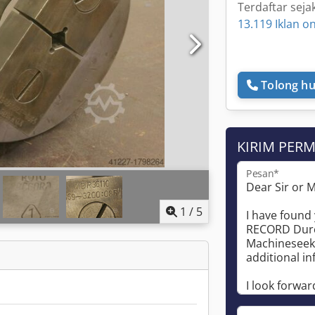
Terdaftar seja
13.119 Iklan on
Tolong hu
KIRIM PER
Pesan*
1
/
5