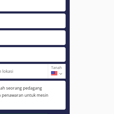
Tanah
 lokasi
lah seorang pedagang
 penawaran untuk mesin