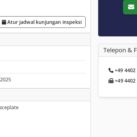
Atur jadwal kunjungan inspeksi
Telepon & 
+49 4402 .
.2025
+49 4402 .
faceplate