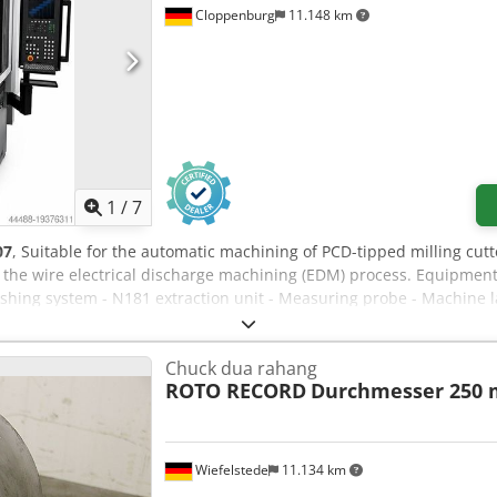
Cloppenburg
11.148 km
1
/
7
07
, Suitable for the automatic machining of PCD-tipped milling cutt
 the wire electrical discharge machining (EDM) process. Equipment: 
guishing system - N181 extraction unit - Measuring probe - Machine 
bor Crjdpfxowtmg Ds Aatjf Milling cutter outer diameter: max. 25
uter diameter of disk-shaped tools: max. 250 mm Maximum tool we
Chuck dua rahang
 mm A-axis spindle taper: ISO 50 E-axis swivel range: 180° Machine
ROTO RECORD
Durchmesser 250
: 4.5 kW (400 V / 50 Hz) Colour: grey RAL 7045/7047
Wiefelstede
11.134 km