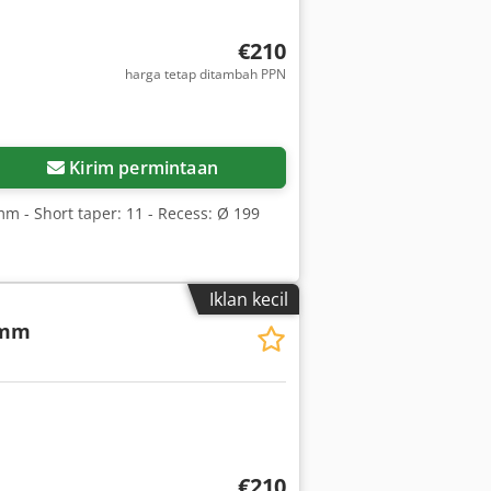
€210
harga tetap ditambah PPN
Kirim permintaan
 mm - Short taper: 11 - Recess: Ø 199
Iklan kecil
 mm
€210