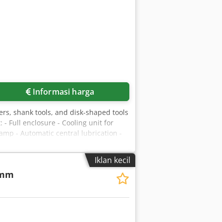
Informasi harga
ers, shank tools, and disk-shaped tools
- Full enclosure - Cooling unit for
lamp - Automatic central lubrication -
0 mm Cutting edge length: max. 260
ight: 20 kg X-axis travel: 275 mm Y-
Iklan kecil
 footprint: 2535 x 2200 x 2220 mm
 mm