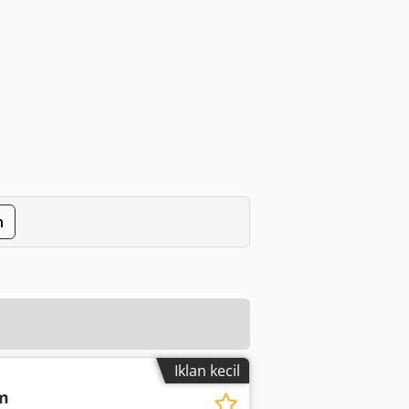
n
Iklan kecil
m