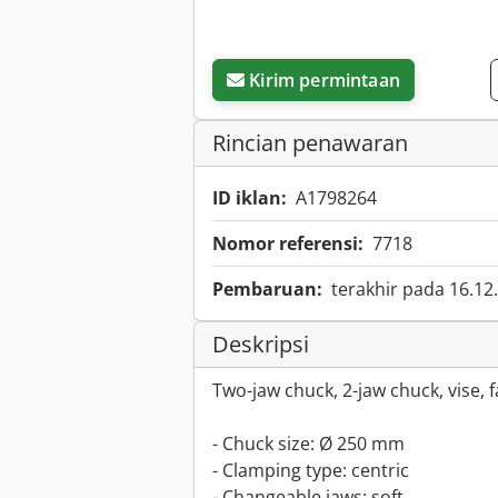
Kirim permintaan
Rincian penawaran
ID iklan:
A1798264
Nomor referensi:
7718
Pembaruan:
terakhir pada 16.12
Deskripsi
Two-jaw chuck, 2-jaw chuck, vise, 
- Chuck size: Ø 250 mm
- Clamping type: centric
- Changeable jaws: soft