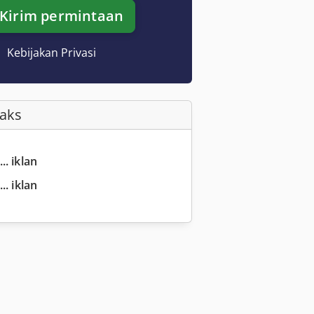
Kirim permintaan
Kebijakan Privasi
Faks
.. iklan
.. iklan