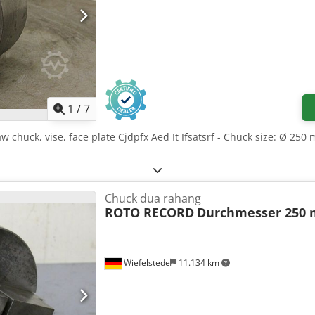
1
/
7
aw chuck, vise, face plate Cjdpfx Aed It Ifsatsrf - Chuck size: Ø 250
Chuck dua rahang
ROTO RECORD
Durchmesser 250
Wiefelstede
11.134 km