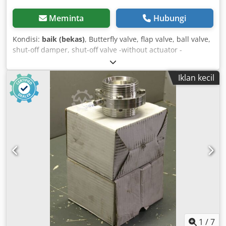
Meminta
Hubungi
Kondisi:
baik (bekas)
, Butterfly valve, flap valve, ball valve,
shut-off damper, shut-off valve -without actuator -
Connection: DN65 -Nominal pressure: PN16 -Width: 100
mm Cjdpfx Ajb A Sncjfworf -Material: stainless steel -
Iklan kecil
Weight: 3.3 kg
1
/
7