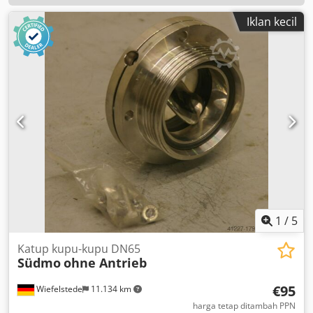
Iklan kecil
1
/
5
Katup kupu-kupu DN65
Südmo
ohne Antrieb
€95
Wiefelstede
11.134 km
harga tetap ditambah PPN