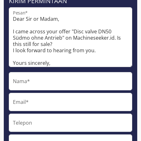
KIRIM PERMINTAAN
Pesan*
Nama*
Email*
Telepon