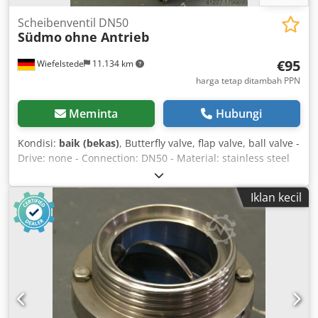
Scheibenventil DN50
Südmo
ohne Antrieb
€95
Wiefelstede
11.134 km
harga tetap ditambah PPN
Meminta
Hubungi
Kondisi:
baik (bekas)
, Butterfly valve, flap valve, ball valve -
Drive: none - Connection: DN50 - Material: stainless steel
Crodpeb A Iw Dofx Afwof - Quantity: 2 valves available -
Price: per piece - Weight: 2.2 kg
Iklan kecil