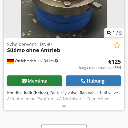
1
/
5
Scheibenventil DN80
Südmo
ohne Antrieb
€125
Wiefelstede
11.134 km
harga tetap ditambah PPN
Meminta
Hubungi
Kondisi:
baik (bekas)
, Butterfly valve, flap valve, ball valve -
Actuator: none Csdpfx Asb A Nv Aofwjrf - Connection:
DN80 - Material: stainless steel - Weight: 3.3 kg