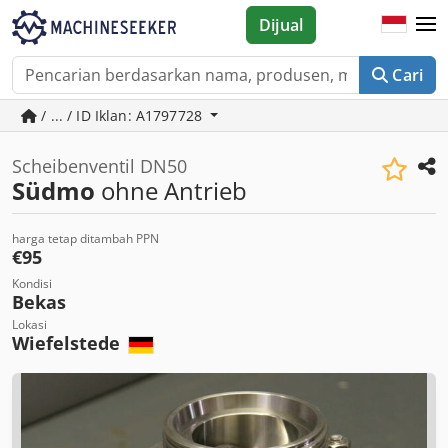
Dijual
Cari
/ ... / ID Iklan: A1797728
Scheibenventil DN50
Südmo
ohne Antrieb
harga tetap ditambah PPN
€95
Kondisi
Bekas
Lokasi
Wiefelstede