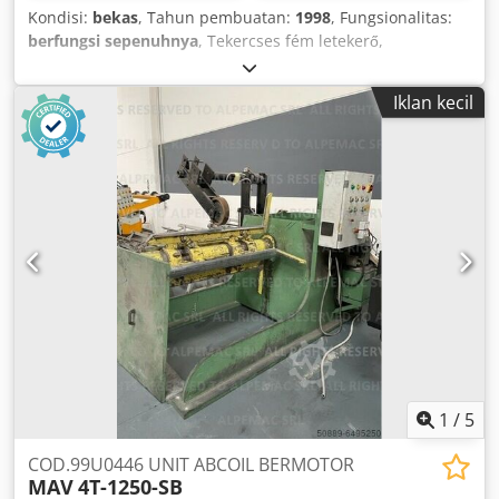
Kondisi:
bekas
, Tahun pembuatan:
1998
, Fungsionalitas:
berfungsi sepenuhnya
, Tekercses fém letekerő,
hosszirányú vágó és visszatekercselő sor eladó Codpfjxlcp
Nex Ah Derf
Iklan kecil
1
/
5
COD.99U0446 UNIT ABCOIL BERMOTOR
MAV
4T-1250-SB