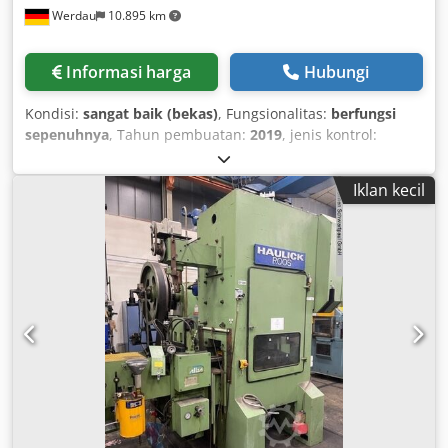
Werdau
10.895 km
Informasi harga
Hubungi
Kondisi:
sangat baik (bekas)
, Fungsionalitas:
berfungsi
sepenuhnya
, Tahun pembuatan:
2019
, jenis kontrol:
Kontrol CNC
, tingkat otomatisasi:
otomatis
, Deskripsi:
Dijual mesin pembengkokan ganda JORNS JDB-200G yang
Iklan kecil
sangat modern dengan berbagai peralatan tambahan.
Mesin ini dirancang untuk produksi profil tepi yang
kompleks secara ekonomis dan memungkinkan
pembengkokan otomatis komponen lembaran logam tanpa
perlu membalik benda kerja secara manual. Hal ini
mengurangi waktu persiapan dan secara signifikan
meningkatkan produktivitas. Credjzl Anljpfx Ah Def
Kombinasi dari kontrol CP300Twin yang kuat, Pemosisian
Dinamis (DP), penggerak DSP servo-hidraulik, sistem
hidrolik RH, penahan belakang otomatis, dan pemotong
longitudinal SL3 terintegrasi menjadikan unit ini solusi
ideal untuk aplikasi yang menuntut dalam pemrosesan