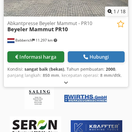
1
/
18
Abkantpresse Beyeler Mammut - PR10
Beyeler Mammut
PR10
Babberich
11.297 km
Informasi harga
Hubungi
Kondisi:
sangat baik (bekas)
, Tahun pembuatan:
2000
,
panjang langkah:
850 mm
, kecepatan operasi:
8 mm/dtk
,
panjang total:
15.400 mm
, lebar total:
6.500 mm
, tinggi
total:
11.400 mm
, berat keseluruhan:
407.000 kg
,
produsen pengendali:
Cybelec DNC 1200
, lebar kerja:
15.400 mm
, gaya tekuk (maks.):
2.000 t
, jarak antara
penyangga:
12.000 mm
, jumlah sumbu:
8
, Press brake
Beyeler Mammut - PR10 MACH-ID 9470 Manufacturer:
Beyeler Mammut Model: PR10 Control: Cybelec DNC 1200
Year: 2000 Extra heavy-duty press brake * 1 set of upper
tools 88° * 1 set of lower tools * Cybelec DNC 106EC