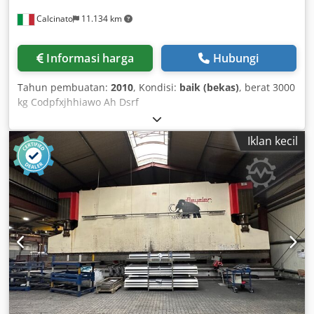
Calcinato
11.134 km
Informasi harga
Hubungi
Tahun pembuatan:
2010
, Kondisi:
baik (bekas)
, berat 3000
kg Codpfxjhhiawo Ah Dsrf
Iklan kecil