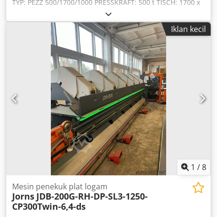
TYP: PEZZ 500/1700/1000 PRESSKRAFT: 500 t TISCH: 1700 x
1000 mm HUBLÄNGE: 20–153 mm STÖSSEL OBEN-TISCH:
800 mm STÖSSEL UNTEN-TISCH: 700 mm GEWICHT: 40 t
Iklan kecil
HERGESTELLT IN ÖSTERREICH Credpfxshqqnzs Ah Dof
1
/
8
Mesin penekuk plat logam
Jorns
JDB-200G-RH-DP-SL3-1250-
CP300Twin-6,4-ds