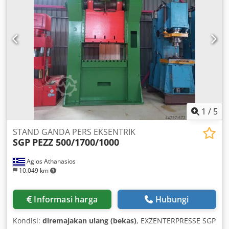
N/mm²: 1,25 mm Kapasitas pembengkokan aluminium 190
N/mm²: 2,00 mm Tiang penyangga + lengan penjepit: 5
buah Cjdpfezkav Rjx Ah Dsrf Termasuk alat pemotong
elektrik. Mesin ini jarang digunakan dan dalam kondisi
baik.
1
/
5
STAND GANDA PERS EKSENTRIK
SGP
PEZZ 500/1700/1000
Agios Athanasios
10.049 km
Informasi harga
Hubungi
Kondisi:
diremajakan ulang (bekas)
, EXZENTERPRESSE SGP