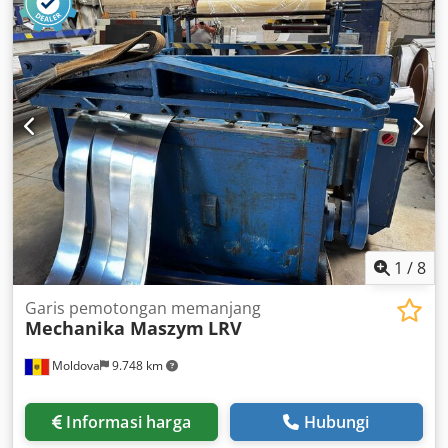
perubahan, dan penjualan antara waktu dapat terjadi.
1
/
8
Garis pemotongan memanjang
Mechanika Maszym
LRV
Moldova
9.748 km
Informasi harga
Hubungi