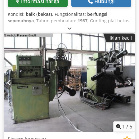
Informasi harga
Hubungi
Kondisi:
baik (bekas)
, Fungsionalitas:
berfungsi
sepenuhnya
, Tahun pembuatan:
1987
, Gunting plat bekas
Safan 4 meter Tipe: VS 430 6 Crsdpfxoxtpwve Ah Def
Kapasitas: 4300 x 6 mm Tahun pembuatan: 1987 Stop
Iklan kecil
belakang elektrik dengan pembacaan NC Pengaturan
sudut potong
1
/
6
Sistem konveyor