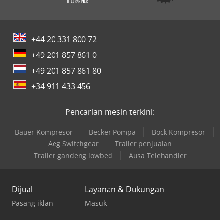
+44 20 331 800 72
+49 201 857 861 0
+49 201 857 861 80
+34 911 433 456
Pencarian mesin terkini:
Bauer Kompresor
Becker Pompa
Bock Kompresor
Aeg Switchgear
Trailer penjualan
Trailer gandeng lowbed
Ausa Telehandler
Dijual
Layanan & Dukungan
Pasang iklan
Masuk