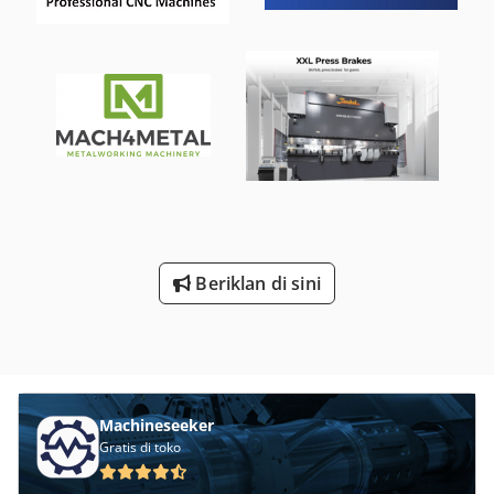
Control * Y1, Y2, X, R1, R2, R3, R4, OWK axes * Dynamic
crowning of the lower beam Suitable for the following
applications: Shipbuilding & Marine: hull sections, deck
plates, bulkheads, frames Defense & Military: armored
vehicle structures, reinforced constructions (Hardox /
Strenx) Mining & Heavy Engineering: dump truck bodies,
crusher housings, excavator parts, wear liners
Construction & Steel Engineering: bridge girders, box
columns, steel frames Cedpfx Ahoyvh Arj Dorf Onshore
and Offshore: pylons, decks, crossbeams, crane
components, offshore wind power components Boiler &
Vessel Construction: pressure vessels, power plant
Beriklan di sini
components, tower or mast sections Bending examples: *
35 mm material thickness over 10 m length * 26 mm
material thickness over 12 m length * 20 mm material
thickness over 15 m length Max. bending length: 15,400
mm Distance between uprights: 12,000 mm Max. press
force: 2,000 T Distance table to upper beam: 1,500 mm
Machineseeker
Max. stroke: 850 mm Throat depth: 1,250 mm Approach
Gratis di toko
speed: 80 mm/min Working speed: 8 mm/min Return
speed: 80 mm/min Number of CNC axes: 10 Crowning: Yes