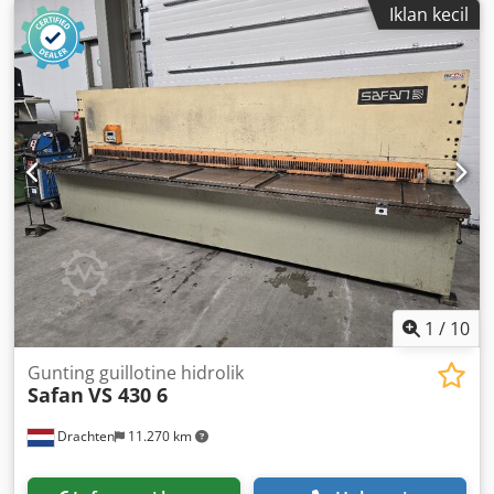
Iklan kecil
1
/
10
Gunting guillotine hidrolik
Safan
VS 430 6
Drachten
11.270 km