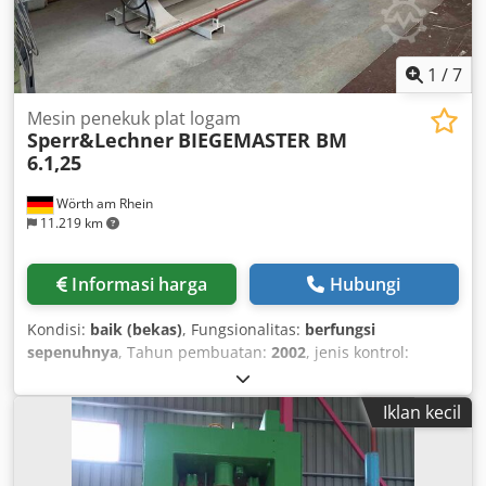
1
/
7
Mesin penekuk plat logam
Sperr&Lechner
BIEGEMASTER BM
6.1,25
Wörth am Rhein
11.219 km
Informasi harga
Hubungi
Kondisi:
baik (bekas)
, Fungsionalitas:
berfungsi
sepenuhnya
, Tahun pembuatan:
2002
, jenis kontrol:
manual
, lebar kerja:
6.200 mm
, Perlengkapan:
dokumentasi / manual, kendali jauh kaki
, Mesin
Iklan kecil
pembengkok bekas, merek Biegemaster, model BM 6.1,25 –
Tersedia mulai akhir tahun 2026 – Tahun pembuatan: 2002
Panjang kerja: 6200 mm Kapasitas pembengkokan baja 400