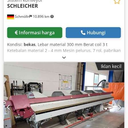
SCHLEICHER
Schmölln
10.896 km
Informasi harga
Hubungi
Kondisi:
bekas
, Lebar material 300 mm Berat coil 3 t
Ketebalan material 2 - 4 mm Mesin pelurus, 7 rol, pabrikan
Schleicher, tipe RM 6-95/160 Lebar strip: 300 mm
Ketebalan strip: 2 - 4 mm Luas penampang pelurusan:
Iklan kecil
1200 mm² Crsdpfocdrmmox Ah Dsf Tegangan: 220/380 V 50
Hz Daya: 3,1 kW Uncoiler dengan roller penekan, pabrikan
Schleicher, tipe H-3 Beban maks.: 3 t Lebar strip: 400 mm
Tegangan: 220/380 V 50 Hz Daya: 3,92 kW tanpa kontrol