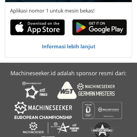
Hydraulic tool clamping: Yes Power: 132 kW Length: 15,400
mm Width: 6,500 mm Height: 11,400 mm Weight: 407,000
Aplikasi nomor 1 untuk mesin bekas!
kg
Informasi lebih lanjut
Machineseeker.id adalah sponsor resmi dari: