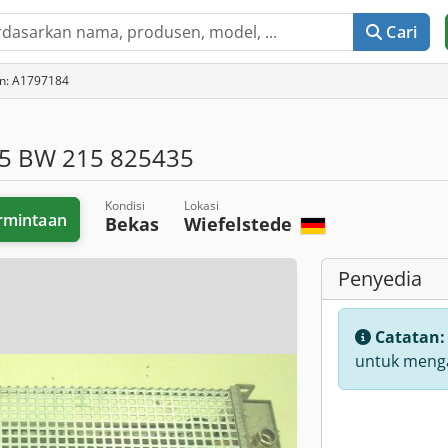
Cari
an: A1797184
5 BW 215 825435
Kondisi
Lokasi
rmintaan
Bekas
Wiefelstede
Penyedia
Catatan
untuk menga