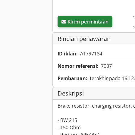
Kirim permintaan
Rincian penawaran
ID iklan:
A1797184
Nomor referensi:
7007
Pembaruan:
terakhir pada 16.12
Deskripsi
Brake resistor, charging resistor, 
- BW 215
- 150 Ohm
- Part no.: 8254354