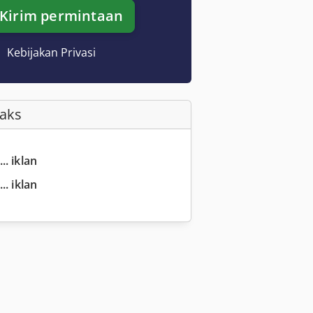
Kirim permintaan
Kebijakan Privasi
Faks
.. iklan
.. iklan