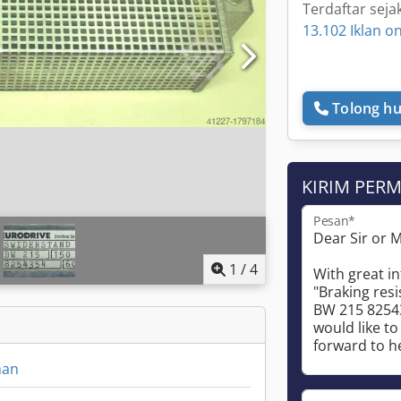
Terdaftar seja
13.102 Iklan on
Tolong hu
KIRIM PER
Pesan*
1
/
4
man