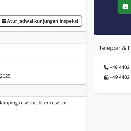
Atur jadwal kunjungan inspeksi
Telepon & 
+49 4402 .
.2025
+49 4402 .
damping resistor, filter resistor