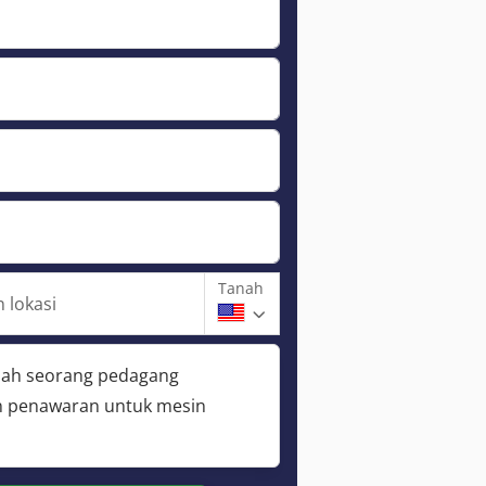
Tanah
 lokasi
lah seorang pedagang
 penawaran untuk mesin