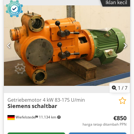
Iklan kecil
deteksi titik nol menggunakan sel foto meja kerja dengan
bantalan udara rol penekan dan perangkat penekan
vertikal opsional: perangkat pemuatan dan pembongkaran
area kerja X 200 – 3200 mm area kerja Y 70 – 900 mm area
kerja Z 10 – 00 mm unit kerja BH17 dengan: -Spindel
pengebor vertikal 10 buah -Spindel pengebor horizontal
pada sumbu X 4 buah -Spindel pengebor horizontal pada
sumbu Y 2 buah -Gergaji pemotong alur 120mm, bergerak
pada sumbu X -Spindel frais 4,5 kW; sistem penjepit benda
kerja Kontrol/Perangkat Lunak Biesse Works Pengiriman
hanya mencakup semua peralatan dan dudukan HSK yang
ditampilkan dalam gambar!
1
/
7
Getriebemotor 4 kW 83-175 U/min
Siemens
schaltbar
€850
Wiefelstede
11.134 km
harga tetap ditambah PPN