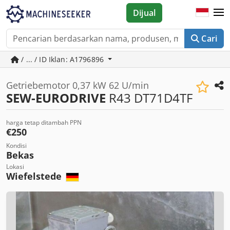
Dijual
Cari
/ ... / ID Iklan: A1796896
Getriebemotor 0,37 kW 62 U/min
SEW-EURODRIVE
R43 DT71D4TF
harga tetap ditambah PPN
€250
Kondisi
Bekas
Lokasi
Wiefelstede