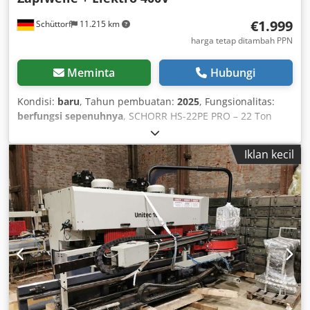
€1.999
Schüttorf
11.215 km
harga tetap ditambah PPN
Meminta
Hubungi
Kondisi:
baru
, Tahun pembuatan:
2025
, Fungsionalitas:
berfungsi sepenuhnya
, SCHORR HS-22PE PRO – 22 Ton
Splitting Force -- 22 t Splitting Force – effortless splitting of
hardwood and large logs -- Heavy-duty construction (340
Iklan kecil
kg) – robust hydraulics and stable steel frame -- Dual drive:
PTO and 400V electric motor – flexible use in the field or on
the farm -- Splitting length up to 110 cm – ideal for long log
sections -- Practical log lifter – combines log handling aid
and protective guard -- Retractable cylinder (1.99 m) – easy
transport and space-saving storage -- 3-point linkage (Cat. I
& II) – direct transport on the tractor -- Two-hand operation
and safety features – maximum occupational safety --
Mobile thanks to wheels and transport wheel Performance
and Flexibility The HS-22PE impresses with powerful
hydraulics and reliable continuous operation. Thanks to