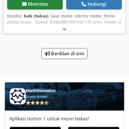
Meminta
Hubungi
Kondisi:
baik (bekas)
, Gear motor, electric motor, three-
phase motor - Speed: 83/85/88/105/142/175 rpm - Power: 4
kW Dcedpfxjb A Nfvo Apvok - Shaft diameter: Ø 50 mm,
machined down to 30 mm - Mounting: Ø 65 mm -
Protection rating: IP 44 - Dimensions: 880 x 300 x H470 mm
- Weight: 180 kg
Beriklan di sini
Machineseeker
Gratis di toko
Aplikasi nomor 1 untuk mesin bekas!