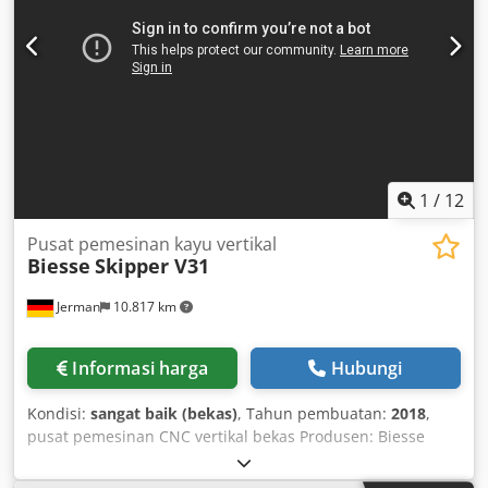
s Service and Delivery -- Spare parts always in stock --
Delivery or collection in 48465 Schüttorf possible (by
appointment only) -- Financing and leasing available on
request We are happy to provide personal advice on the
SCHORR HS-22PE PRO.
1
/
12
Pusat pemesinan kayu vertikal
Biesse
Skipper V31
Jerman
10.817 km
Informasi harga
Hubungi
Kondisi:
sangat baik (bekas)
, Tahun pembuatan:
2018
,
pusat pemesinan CNC vertikal bekas Produsen: Biesse
Tipe: Skipper V31 Tahun Pembuatan: 2018 Dcsdpfxjzl Aqaj
Apvsk pemosisian otomatis chuck pemosisian awal dan