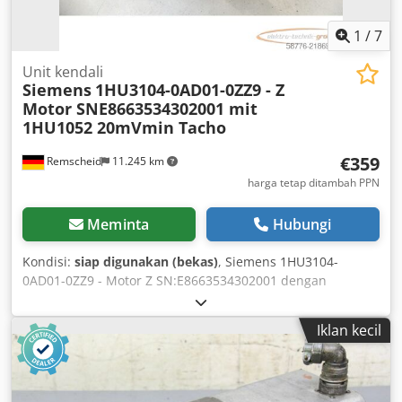
1
/
7
Unit kendali
Siemens
1HU3104-0AD01-0ZZ9 - Z
Motor SNE8663534302001 mit
1HU1052 20mVmin Tacho
€359
Remscheid
11.245 km
harga tetap ditambah PPN
Meminta
Hubungi
Kondisi:
siap digunakan (bekas)
, Siemens 1HU3104-
0AD01-0ZZ9 - Motor Z SN:E8663534302001 dengan
takometer 1HU1052 20mV/menit dan rem penahan EBD 4
M 24V / 34W - Z: A31 dan G45 (rem penahan terpasang),
Iklan kecil
bekas, kondisi terawat dengan baik, 100% berfungsi,
termasuk sesuai foto. PERHATIAN: Biaya pengemasan dan
pengiriman harap ditanyakan secara terpisah! Codpfx Asy
Npuvjb Hoha