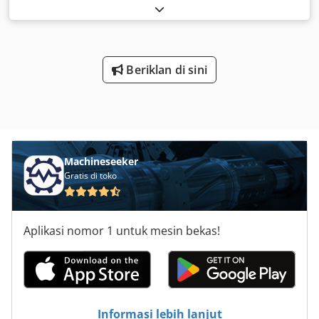
motors, servo motor - Power: 1.8 kW - Voltage: 167 V
Chedpfx Aodkru Njb Hoa - Speed: 2,000 rpm - Shaft: Ø 24
mm - Design: B5 - Protection class: IP 44 - Quantity: 2
motors available - Price: per unit - Dimensions:
140/215/H505 mm - Weight: 30 kg
Beriklan di sini
Machineseeker
Gratis di toko
Aplikasi nomor 1 untuk mesin bekas!
Informasi lebih lanjut