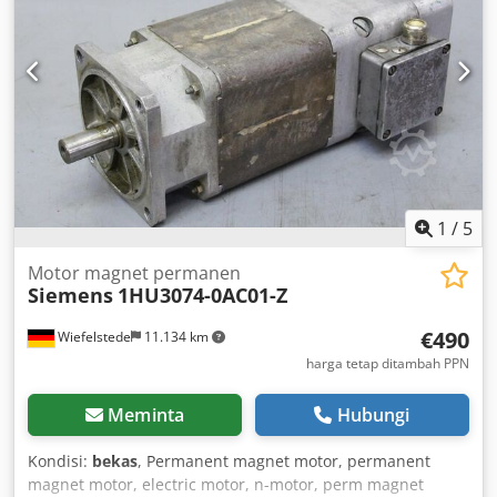
1
/
5
Motor magnet permanen
Siemens
1HU3074-0AC01-Z
€490
Wiefelstede
11.134 km
harga tetap ditambah PPN
Meminta
Hubungi
Kondisi:
bekas
, Permanent magnet motor, permanent
magnet motor, electric motor, n-motor, perm magnet