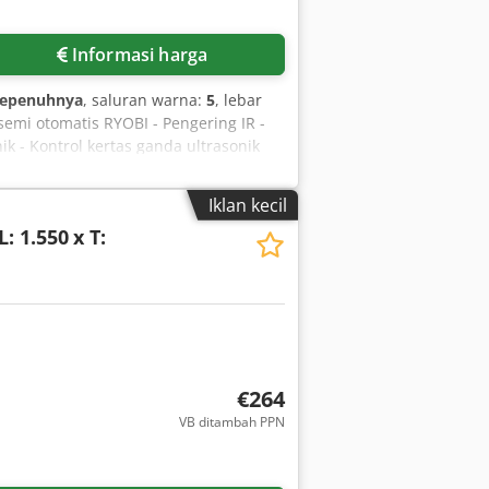
Informasi harga
sepenuhnya
, saluran warna:
5
, lebar
 semi otomatis RYOBI - Pengering IR -
ik - Kontrol kertas ganda ultrasonik
otomatis
Iklan kecil
: 1.550
x T:
€264
VB ditambah PPN