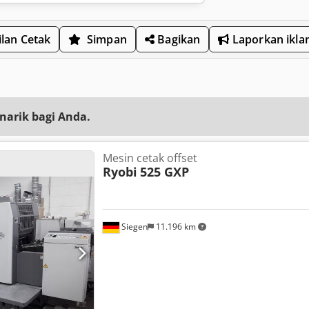
lan Cetak
Simpan
Bagikan
Laporkan ikla
narik bagi Anda.
Mesin cetak offset
Ryobi
525 GXP
Siegen
11.196 km