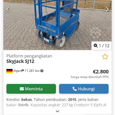
boom: 63° / 66° Kemampuan tanjakan (4WD): 45 %
Suspensi poros: 0,20 m RINCIAN MESIN Dimensi & Berat
Crodpfjxgf A Usx Al Djf Dimensi: 8,79 x 2,29 x 2,39 m Berat:
7.552 kg Radius putar belakang: 0,94 m Jarak sumbu roda:
2,29 m Ground clearance: 0,28 m Kecepatan berkendara
(terlipat): 7,2 km/jam Kecepatan berkendara (terbuka): 0,8
km/jam Radius putar dalam (4WD): 2,13 m Radius putar
luar (4WD): 5,02 m Jam operasional: 1.500 jam
1
/
12
Platform pengangkatan
SkyJack
SJ12
€2.800
Alpen
11.281 km
harga tetap ditambah PPN
Meminta
Hubungi
Kondisi:
bekas
, Tahun pembuatan:
2015
, jenis bahan
bakar:
listrik
, Kapasitas angkat: 227 kg Crodsznr S Ejpfx Al
Dsf Silakan hubungi Pusat Perangkat Bekas untuk