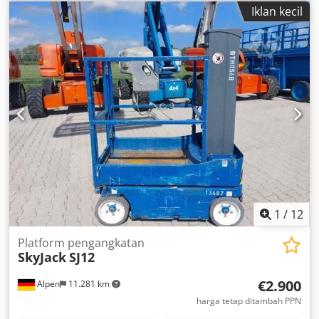
informasi lebih lanjut.
Iklan kecil
1
/
12
Platform pengangkatan
SkyJack
SJ12
€2.900
Alpen
11.281 km
harga tetap ditambah PPN