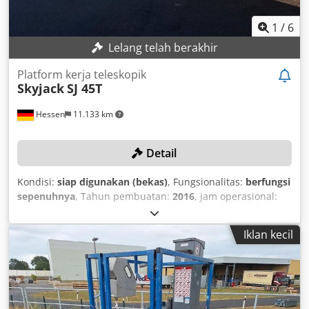
1
/
6
Lelang telah berakhir
Platform kerja teleskopik
Skyjack
SJ 45T
Hessen
11.133 km
Detail
Kondisi:
siap digunakan (bekas)
, Fungsionalitas:
berfungsi
sepenuhnya
, Tahun pembuatan:
2016
, jam operasional:
1.500 h
, kapasitas angkut:
227 kg
, panjang platform:
2.440
mm
, lebar platform:
900 mm
, berat kosong:
7.552 kg
,
Iklan kecil
Perlengkapan:
penggerak semua roda
, RINCIAN TEKNIS
Tinggi kerja: 15,77 m Tinggi platform: 13,77 m Ukuran
platform: 0,9 × 2,44 m Rotasi platform: 180° Jangkauan
kerja horizontal: 12,12 m Kapasitas angkat: 227 kg Jumlah
maksimum orang: 2 Panjang boom: 1,52 m Pergerakan