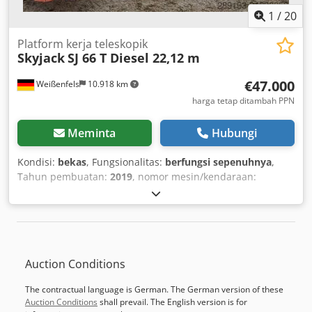
1
/
20
Platform kerja teleskopik
Skyjack
SJ 66 T Diesel 22,12 m
€47.000
Weißenfels
10.918 km
harga tetap ditambah PPN
Meminta
Hubungi
Kondisi:
bekas
, Fungsionalitas:
berfungsi sepenuhnya
,
Tahun pembuatan:
2019
, nomor mesin/kendaraan:
2475368
, daya:
55,2 kW (75,05 hp)
, kapasitas angkut:
227
kg
, tinggi angkat:
20.120 mm
, panjang platform:
1.830
mm
, lebar platform:
910 mm
, berat keseluruhan:
12.800
kg
, panjang transportasi:
10.340 mm
, lebar transportasi:
2.440 mm
, tinggi transportasi:
2.570 mm
, jenis bahan
Auction Conditions
bakar:
diesel
, ukuran ban:
15 x 19,5
, warna:
merah
, Data
Teknis Cedpfsyylf Sox Al Djrf Tahun pembuatan: 2019
The contractual language is German. The German version of these
Mesin: Diesel 55,2 kW (74 PS) Ketinggian kerja: 22,12 m
Auction Conditions
shall prevail. The English version is for
Ketinggian platform: 20,12 m Jangkauan samping: 17,37 m