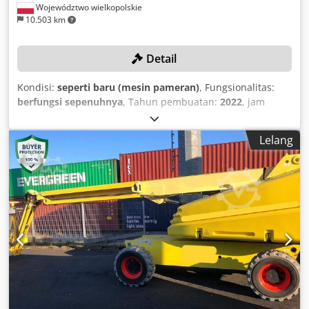
Województwo wielkopolskie
10.503 km
Detail
Kondisi:
seperti baru (mesin pameran)
, Fungsionalitas:
berfungsi sepenuhnya
, Tahun pembuatan:
2022
, jam
operasional:
95 h
, nomor mesin/kendaraan:
A600003916
,
kapasitas angkut:
227 kg
, tinggi angkat:
3.660 mm
, berat
Lelang
kosong:
863 kg
, tegangan baterai:
24 V
, tekanan:
207
batang
, Tidak ada harga minimum – penjualan dijamin
dengan penawaran tertinggi! Platform kerja dengan tiang
teleskopik dalam kondisi seperti baru dengan hanya 95
jam operasi! RINCIAN TEKNIS Cedpfx Aeznu Iiel Dorf
Ketinggian angkat: 3.660 mm Kapasitas beban maks.: 227
kg Gaya lateral maks.: 400 N RINCIAN MESIN Tekanan
sistem: 207 bar Jam operasi: 95 jam Tegangan baterai: 24 V
Berat kosong: 863 kg PERLENGKAPAN Pengisi daya
Referensi eksternal: SL17312SP