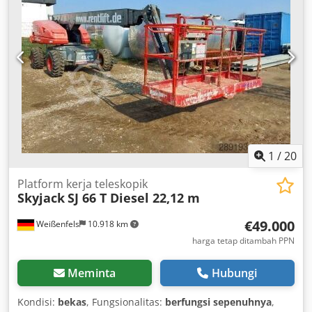
bakar:
diesel
, ukuran ban:
15 x 19,5
, warna:
merah
, Data
Teknis Tahun pembuatan: 2019 Mesin: Diesel 55,2 kW (74
PS) Ketinggian kerja: 22,12 m Ketinggian platform: 20,12 m
Jangkauan samping: 17,37 m Ukuran platform (P x L): 0,91
m x 1,83 m Dimensi keseluruhan (P x L x T): 10,34 m x 2,44
m x 2,57 m Area putar: 360° Rotasi platform: 170° Daya
angkut: 272 kg Codpfeyqz Iiex Al Dsrf Panjang keranjang:
1,52 m Berat: 12.800 kg Kemampuan tanjakan: 50%
Kecepatan maksimal: 7,2 km/jam Tanda penggunaan
umum, sepenuhnya berfungsi
1
/
20
Platform kerja teleskopik
Skyjack
SJ 66 T Diesel 22,12 m
€49.000
Weißenfels
10.918 km
harga tetap ditambah PPN
Meminta
Hubungi
Kondisi:
bekas
, Fungsionalitas:
berfungsi sepenuhnya
,