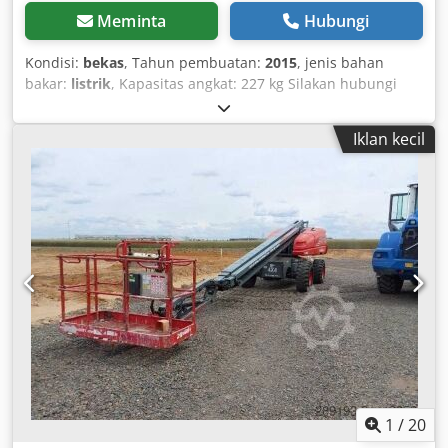
Meminta
Hubungi
Kondisi:
bekas
, Tahun pembuatan:
2015
, jenis bahan
bakar:
listrik
, Kapasitas angkat: 227 kg Silakan hubungi
Pusat Perangkat Bekas untuk informasi lebih lanjut.
Cedpfozlm Hrjx Al Djrf
Iklan kecil
1
/
20