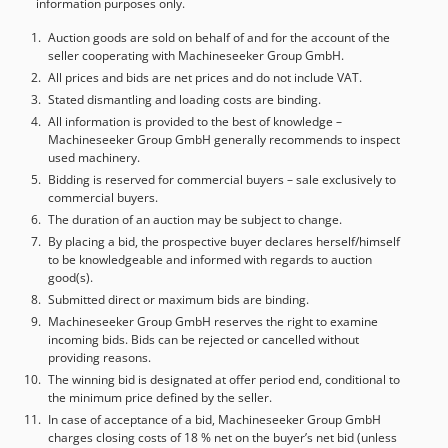
information purposes only.
Ukuran platform (P x L): 0,91 m x 1,83 m Dimensi
keseluruhan (P x L x T): 10,34 m x 2,44 m x 2,57 m Area
Auction goods are sold on behalf of and for the account of the
seller cooperating with Machineseeker Group GmbH.
putar: 360° Rotasi platform: 170° Daya angkut: 272 kg
Panjang keranjang: 1,52 m Berat: 12.800 kg Kemampuan
All prices and bids are net prices and do not include VAT.
tanjakan: 50% Kecepatan maksimal: 7,2 km/jam Tanda
Stated dismantling and loading costs are binding.
penggunaan umum, sepenuhnya berfungsi
All information is provided to the best of knowledge –
Machineseeker Group GmbH generally recommends to inspect
used machinery.
Bidding is reserved for commercial buyers – sale exclusively to
commercial buyers.
The duration of an auction may be subject to change.
By placing a bid, the prospective buyer declares herself/himself
to be knowledgeable and informed with regards to auction
good(s).
Submitted direct or maximum bids are binding.
Machineseeker Group GmbH reserves the right to examine
incoming bids. Bids can be rejected or cancelled without
providing reasons.
The winning bid is designated at offer period end, conditional to
the minimum price defined by the seller.
In case of acceptance of a bid, Machineseeker Group GmbH
charges closing costs of 18 % net on the buyer’s net bid (unless