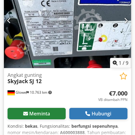
HR11915 Kondisi: Siap digunakan dan berfungsi penuh
Kondisi teknis: normal Ukuran ban depan: 12x16.5 Kondisi
ban depan: 40 - 60% Csdpsy N Hk Iefx Al Dsrf Ukuran ban
belakang: 12x16.5 Kondisi ban belakang: 40 - 60%
Deskripsi: Mesin telah diperiksa secara menyeluruh di
bengkel, dibersihkan, inspeksi UVV dan perawatan telah
dilakukan! Area cat yang rusak dapat dicat ulang atau
diperbaiki dengan dempul sesuai permintaan.
1
/
9
Angkat gunting
SkyJack
SJ 12
€7.000
Glowe
10.763 km
VB ditambah PPN
Meminta
Hubungi
Kondisi:
bekas
, Fungsionalitas:
berfungsi sepenuhnya
,
nomor mesin/kendaraan:
A600003888
, Tahun pembuatan: