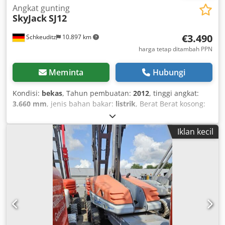
Angkat gunting
SkyJack
SJ12
€3.490
Schkeuditz
10.897 km
harga tetap ditambah PPN
Meminta
Hubungi
Kondisi:
bekas
, Tahun pembuatan:
2012
, tinggi angkat:
3.660 mm
, jenis bahan bakar:
listrik
, Berat Berat kosong:
780 kg Fungsional Kapasitas angkat: 227 kg Ketinggian
kerja: 566 cm Dimensi ruang kargo: 138 x 77 x 179 cm
Iklan kecil
Tanda CE: ya Kondisi Kondisi umum: buruk Kondisi teknis:
buruk Kondisi visual: buruk Informasi Tambahan
Ketentuan pengiriman: EXW Informasi Tambahan Hubungi
Christian Theißen untuk informasi lebih lanjut. Produsen:
Skyjack Tipe: SJ12 Tahun pembuatan: 2012 Jenis produk:
Bekas Data: Ketinggian kerja maks.: 5,66 m Ketinggian
platform: 3,66 m Csdpfx Aezrk N Del Dsrf Beban angkat:
227 kg Dimensi platform PxL: 0,98 x 0,67 m Dimensi
transportasi PxLxT: 1,38 x 0,77 x 1,79 m Jenis ban: Ban