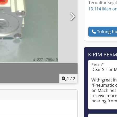
Terdaftar seja
13.114 Iklan on
Tolong hu
KIRIM PER
Pesan*
1
/
2