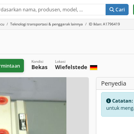
Cari
acu
Teknologi transportasi & penggerak lainnya
ID Iklan: A1796419
Kondisi
Lokasi
rmintaan
Bekas
Wiefelstede
Penyedia
Catatan
untuk menga