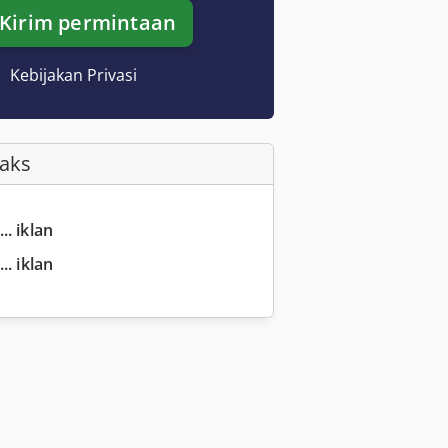
Kirim permintaan
Kebijakan Privasi
Faks
.. iklan
.. iklan