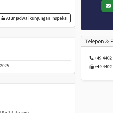
Atur jadwal kunjungan inspeksi
Telepon & 
+49 4402 .
.2025
+49 4402 .
 8 x 1.5 thread)