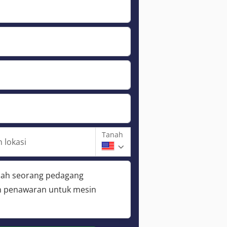
Tanah
 lokasi
lah seorang pedagang
 penawaran untuk mesin