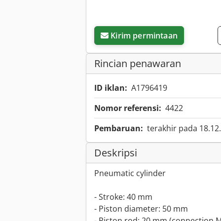
Kirim permintaan
Rincian penawaran
ID iklan:
A1796419
Nomor referensi:
4422
Pembaruan:
terakhir pada 18.12
Deskripsi
Pneumatic cylinder
- Stroke: 40 mm
- Piston diameter: 50 mm
- Piston rod: 20 mm (connection M