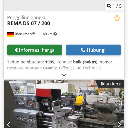
1
/
5
Penggiling bangku
REMA
DS 07 / 200
Rödermark
11.160 km
Informasi harga
Hubungi
Tahun pembuatan:
1995
, Kondisi:
baik (bekas)
, nomor
mesin/kendaraan:
044092
, Offer 22148 Technical
Specifications: - Grinding wheel diameter: approx. 200 mm
- Grinding wheel width: approx. 25 mm - Grinding wheel
Iklan kecil
bore: approx. 51 mm - Wheel speed: 1450 rpm - Drive: 400
V / 0.7 kW - Space requirement: approx. W 600 x H 400 x D
350 mm - Weight: approx. 30 kg Dcjdpfxjiba R Nj Ahzsk -
Console for wall mounting