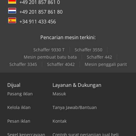
+49 201 857 861 0
+49 201 857 861 80
+34 911 433 456
Pencarian mesin terkini:
Schaffer 9330 T
Schaffer 3550
Mesin pembuat batu bata
Schaffer 442
Schaffer 3345
Schaffer 4042
Mesin penggali parit
Dijual
Layanan & Dukungan
Pasang iklan
Masuk
Kelola iklan
Tanya Jawab/Bantuan
Pesan iklan
Kontak
Segel kepercayaan
Contoh surat perjanjian jual beli