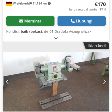
€170
Wiefelstede
11.134 km
harga tetap ditambah PPN
Meminta
Hubungi
Kondisi:
baik (bekas)
, de-01 Dcsdpfx Aexugrajhzsk
Iklan kecil