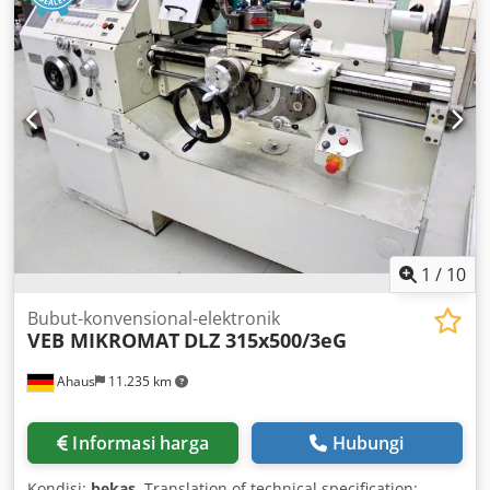
1
/
10
Bubut-konvensional-elektronik
VEB MIKROMAT
DLZ 315x500/3eG
Ahaus
11.235 km
Informasi harga
Hubungi
Kondisi:
bekas
, Translation of technical specification: