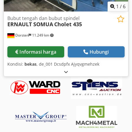
1
/
6
Bubut tengah dan bubut spindel
ERNAULT SOMUA
Cholet 435
Dorsten
11.249 km
Informasi harga
Hubungi
Kondisi:
bekas
, de_001 Dcsdpfx Ajyqvgmehzek