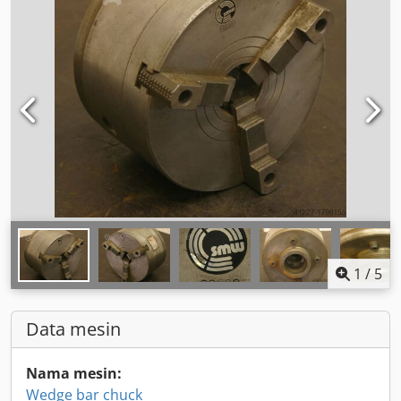
1
/
5
Data mesin
Nama mesin:
Wedge bar chuck