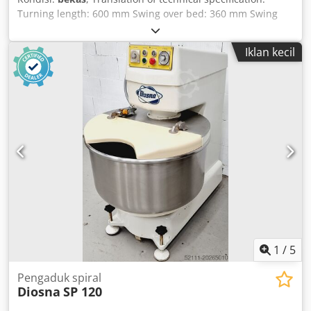
Turning length: 600 mm Swing over bed: 360 mm Swing
over cross slide: 190 mm Bed width: 295 mm Spindle
speed range: 45 - 2240 rpm Spindle bore: 33.0 mm
Iklan kecil
Tailstock quill taper: MT 3 Longitudinal feed: 0.02 – 0.8
mm/rev Cross feed: 0.0125 – 0.5 mm/rev Total power
requirement: 5.5 kW Machine weight: approx. 1900 kg
Dimensions (L x W x H): 2050 x 950 x 1280 mm Completely
overhauled and repainted in 2013 Approximate cost:
€16,000 Djdpfxjxaamuo Ahzjck Equipment: - WMW NILES 3-
jaw chuck Ø 200 mm - Multifix toolholder size B with tool
inserts - Live centres - Chuck key - Sliding tailstock -
Operating manual
1
/
5
Pengaduk spiral
Diosna
SP 120