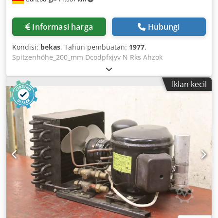
spindle guard with electrical interlock, coating: DD
textured paint signal white RAL 9003, PANTONE 7545c,
black Includes the following options: LED machine lamp,
Informasi harga
Hubungi
position 12. Delivery time: Ex stock Waiblingen Beinstein
Kondisi:
bekas
, Tahun pembuatan:
1977
,
Spitzenhöhe_200_mm Dcodpfxjyv N Rks Ahzok
Iklan kecil