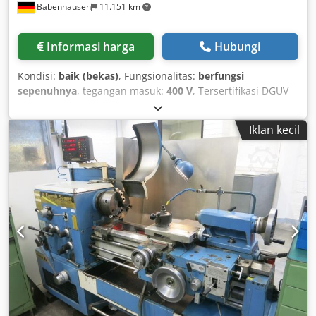
Babenhausen
11.151 km
Informasi harga
Hubungi
Kondisi:
baik (bekas)
, Fungsionalitas:
berfungsi
sepenuhnya
, tegangan masuk:
400 V
, Tersertifikasi DGUV
hingga:
07/2027
, panjang total:
1.270 mm
, lebar total:
800
mm
, kapasitas tangki:
180 l
, frekuensi input:
50 Hz
, berat
Iklan kecil
kosong:
540 kg
, berat keseluruhan:
540 kg
, jenis arus
masuk:
tiga fasa
, daya:
6 kW (8,16 hp)
, sekring listrik:
32 A
,
Spiral Mixer Diosna SP 120 D Model Diosna: SP 120 D
Mesin pengaduk adonan bergerak 2 timer, 2 kecepatan
Bowl stainless steel Tutup pelindung debu tepung untuk
maksimal 120 kg adonan Dimensi: 800 x 1270 mm (LxP)
Koneksi: 400 V, steker 32A-CEE Mesin bekas, sudah
dibersihkan Dedpfoxmrbwex Ahzsck Kunjungi kami!