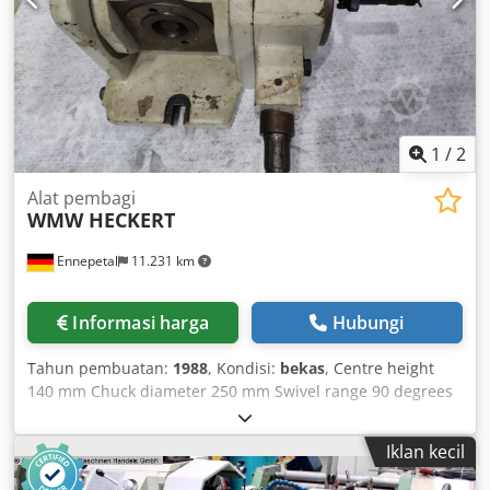
1
/
2
Alat pembagi
WMW HECKERT
Ennepetal
11.231 km
Informasi harga
Hubungi
Tahun pembuatan:
1988
, Kondisi:
bekas
, Centre height
140 mm Chuck diameter 250 mm Swivel range 90 degrees
Machine weight approx. 150 kg Swiveling dividing head
from a Heckert FU 400 Dcodpfsipyx Tsx Ahzjk
Iklan kecil