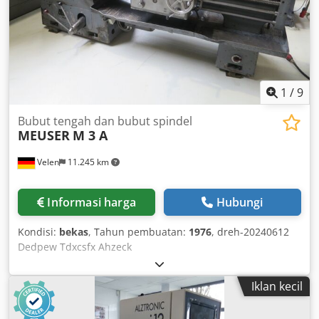
1
/
9
Bubut tengah dan bubut spindel
MEUSER
M 3 A
Velen
11.245 km
Informasi harga
Hubungi
Kondisi:
bekas
, Tahun pembuatan:
1976
, dreh-20240612
Dedpew Tdxcsfx Ahzeck
Iklan kecil