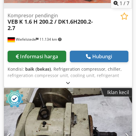
1
/
7
Kompresor pendingin
VEB
K 1.6 H 200.2 / DK1.6H200.2-
2.7
Wiefelstede
11.134 km
Informasi harga
Hubungi
Kondisi:
baik (bekas)
, Refrigeration compressor, chiller,
refrigeration compressor unit, cooling unit, refrigerant
compressor, compressor, motor-driven compressor,
cooling machine, cooling aggregate -Manufacturer: VEB,
Iklan kecil
complete refrigeration compressor cooling unit -Type: K
1.6 H 200.2 / DK1,6H200,2-2.7 -Power: 290 W Dcjdpfx
Asupbdajhzek -Voltage: 220 V Max. operating pressure:
15.2 bar Details: see type plate in photos -Dimensions
(overall): 480 x 300 x H245 mm -Weight: 22 kg