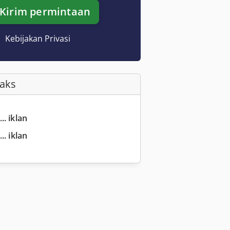
Kirim permintaan
Kebijakan Privasi
Faks
.. iklan
.. iklan