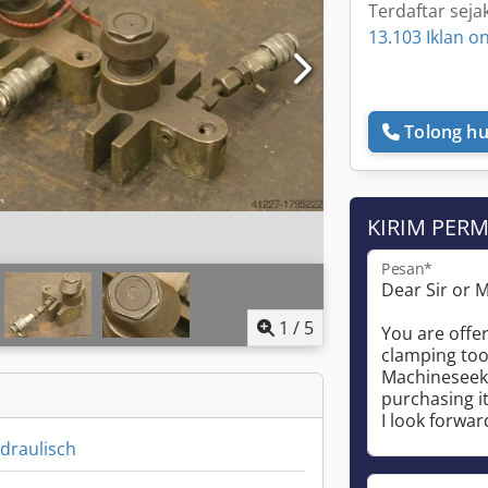
Terdaftar seja
13.103 Iklan on
Tolong hu
KIRIM PER
Pesan*
1
/
5
draulisch