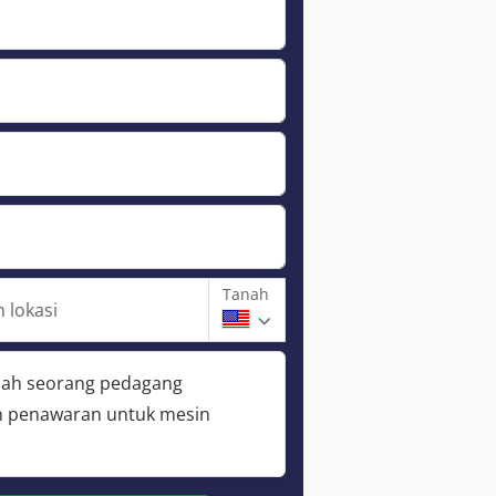
Tanah
 lokasi
lah seorang pedagang
 penawaran untuk mesin