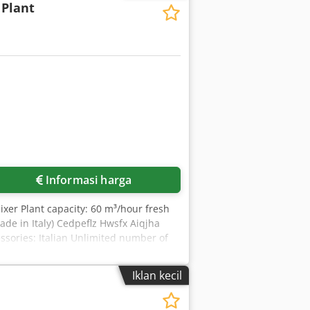
 Plant
Informasi harga
ixer Plant capacity: 60 m³/hour fresh
ade in Italy) Cedpeflz Hwsfx Aiqjha
ssories: Italian Unlimited number of
xport of more than 1,000 concrete
GROUNDWORK *RAPID INSTALLATION
Iklan kecil