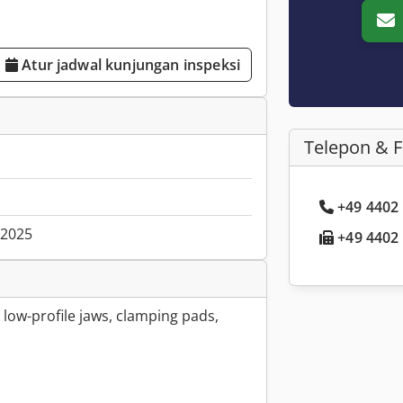
Atur jadwal kunjungan inspeksi
Telepon & 
+49 4402 .
.2025
+49 4402 .
 low-profile jaws, clamping pads,