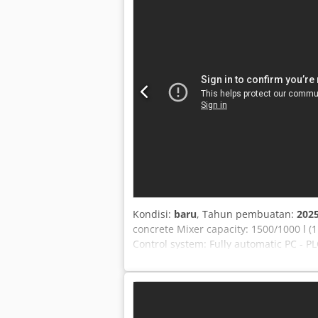
Kondisi:
baru
, Tahun pembuatan:
202
concrete Mixer capacity: 1500/1000 l (
Control system: Fully automatic PC - P
users & remote access Installation and
batching plants to over 90 countr