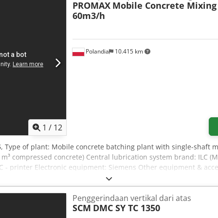
PROMAX
Mobile Concrete Mixing
60m3/h
Polandia
10.415 km
1
/
12
5
, Type of plant: Mobile concrete batching plant with single-shaft m
1 m³ compressed concrete) Central lubrication system brand: ILC (M
LC - printer Electronic equipment: Siemens Other equipment & acce
 commissioning of the plant is our responsibility. 24/7 SERVICES. E
ies. *EASY TRANSPORT *MINIMAL INVESTMENT COSTS FOR ON-SITE 
Penggerindaan vertikal dari atas
SCM
DMC SY TC 1350