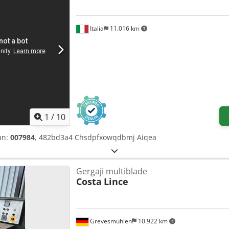
Italia
11.016 km
1
/
10
an:
007984
, 482bd3a4 Chsdpfxowqdbmj Aiqea
Gergaji multiblade
Costa
Lince
Grevesmühlen
10.922 km