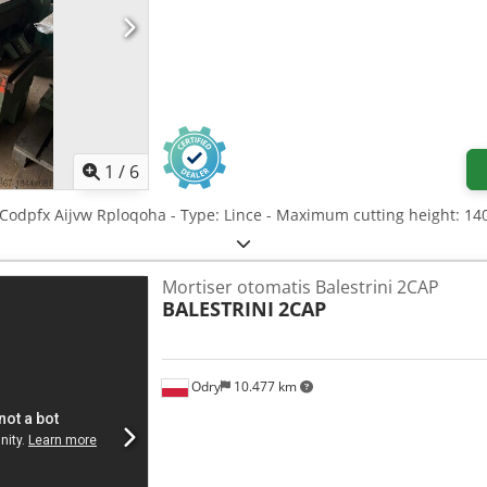
1
/
6
 Codpfx Aijvw Rploqoha - Type: Lince - Maximum cutting height: 1
Mortiser otomatis Balestrini 2CAP
BALESTRINI
2CAP
Odry
10.477 km