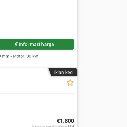
Informasi harga
40 mm - Motor: 30 kW
Iklan kecil
€1.800
harga tetap ditambah PPN