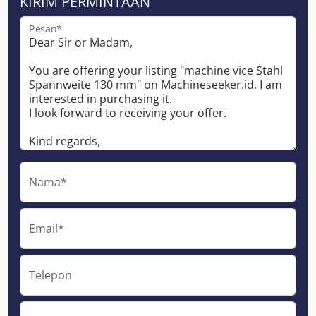
KIRIM PERMINTAAN
Pesan*
Nama*
Email*
Telepon