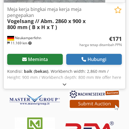
Meja kerja bingkai meja kerja meja
pengepakan
Vogelsang // Abm. 2860 x 900 x
800 mm
( B x H x T )
€171
Neukamperfehn
11.169 km
harga tetap ditambah PPN
Meminta
Hubungi
Kondisi:
baik (bekas)
, Workbench width: 2,860 mm /
Height: 900 mm / Workbench depth: 800 mm We offer here
a used workbench frame from manufacturer Vogelsang for
sale. Technical data for the workbench frame:
Manufacturer: Vogelsang Model: NS Scope of delivery
includes: 02x workbench stands, new Material color:
sendzimir galvanized Stand height: 900 mm Stand depth:
800 mm Crodpfxshm Sr Ds Aivjf Incl. cross and diagonal
braces, base plates The stands are pre-assembled (bolted
lattice frame) 04x workbench beams, used Material color: