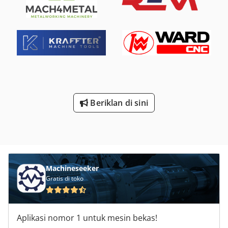
orange Box profile: 110 x 50 mm Clear span: 2,700 mm 08x
locking pins, used Design: fully galvanized The pictures are
for material illustration purposes only. The material color
may vary if necessary. - The workbenches are picked
unassembled; - The workbench stands are pre-assembled;
- Usual production time is approx. 3 - 5 working days.
Beriklan di sini
Machineseeker
Gratis di toko
Aplikasi nomor 1 untuk mesin bekas!