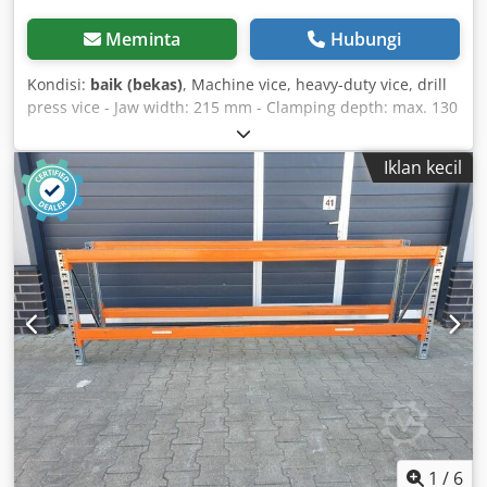
Meminta
Hubungi
Kondisi:
baik (bekas)
, Machine vice, heavy-duty vice, drill
press vice - Jaw width: 215 mm - Clamping depth: max. 130
mm Cjdpfxsb A H U Ue Aiverf - Dimensions: 550/220/H125
mm - Weight: 50 kg
Iklan kecil
1
/
6