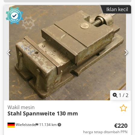
Iklan kecil
1
/
2
Wakil mesin
Stahl
Spannweite 130 mm
€220
Wiefelstede
11.134 km
harga tetap ditambah PPN