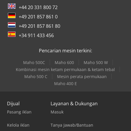
+44 20 331 800 72
+49 201 857 861 0
+49 201 857 861 80
+34 911 433 456
Pencarian mesin terkini:
Maho 500C
Maho 600
Maho 500 W
Kombinasi mesin ketam permukaan & ketam tebal
Maho 500 C
Mesin perata permukaan
Maho 400 E
Dijual
Layanan & Dukungan
Pasang iklan
Masuk
Kelola iklan
Tanya Jawab/Bantuan