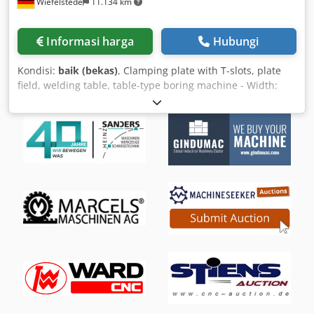
Wiefelstede
11.134 km
Informasi harga
Hubungi
Kondisi:
baik (bekas)
, Clamping plate with T-slots, plate
field, welding table, table-type boring machine - Width:
1100 mm Crodpsb A Nv Djfx Afhsf - Length: 1300 mm -
Height: 200/100 mm - Working height: 820 mm - with
supporting ribs - Slot width: 24 mm - Weight: approx. 1000
kg