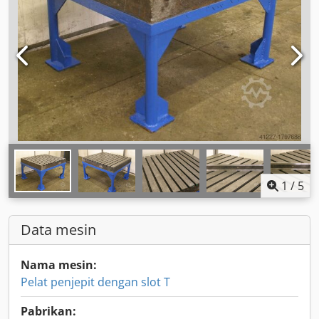
1
/
5
Data mesin
Nama mesin:
Pelat penjepit dengan slot T
Pabrikan: