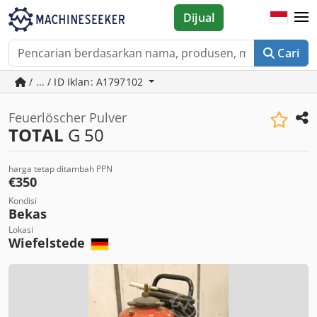
Dijual
Cari
/ ... / ID Iklan: A1797102
Feuerlöscher Pulver
TOTAL
G 50
harga tetap ditambah PPN
€350
Kondisi
Bekas
Lokasi
Wiefelstede