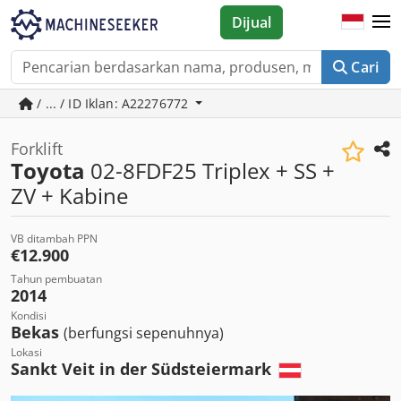
Dijual
Cari
/ ... / ID Iklan: A22276772
Forklift
Toyota
02-8FDF25 Triplex + SS +
ZV + Kabine
VB ditambah PPN
€12.900
Tahun pembuatan
2014
Kondisi
Bekas
(berfungsi sepenuhnya)
Lokasi
Sankt Veit in der Südsteiermark