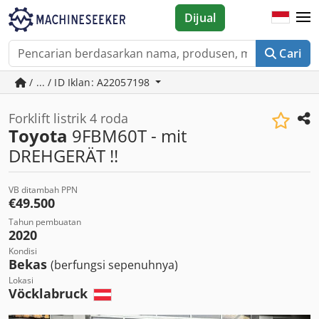
Dijual
Cari
/ ... / ID Iklan: A22057198
Forklift listrik 4 roda
Toyota
9FBM60T - mit
DREHGERÄT !!
VB ditambah PPN
€49.500
Tahun pembuatan
2020
Kondisi
Bekas
(berfungsi sepenuhnya)
Lokasi
Vöcklabruck