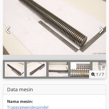
1
/
7
Data mesin
Nama mesin:
Trapezgewindespindel