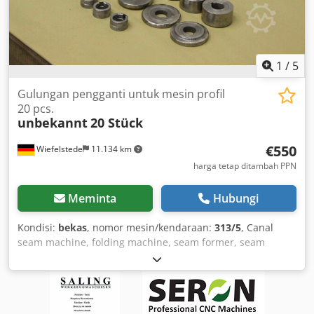
1
/
5
Gulungan pengganti untuk mesin profil
20 pcs.
unbekannt
20 Stück
€550
Wiefelstede
11.134 km
harga tetap ditambah PPN
Meminta
Hubungi
Kondisi:
bekas
, nomor mesin/kendaraan:
313/5
, Canal
seam machine, folding machine, seam former, seam
closing machine, seam former, sheet metal bending
machine, roll forming machine -Rollers: 20 -Spacer rings:
14 -Designs: various -Shaft diameter: Ø 28 mm Dodpjd R N
Icefx Al Nock -Price: complete -Weight: 21.4 kg