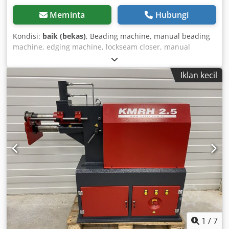
Meminta
Hubungi
Kondisi:
baik (bekas)
, Beading machine, manual beading
machine, edging machine, lockseam closer, manual
beader - Max. sheet capacity: 1.0 mm - Throat depth: 200
mm - Tool holder: Ø 24 mm - Back gauge plate: adjustable
Iklan kecil
- Dimensions: 750/700/H1500 mm - Weight: 120 kg
Djdjcmtntepfx Al Njck
1
/
7