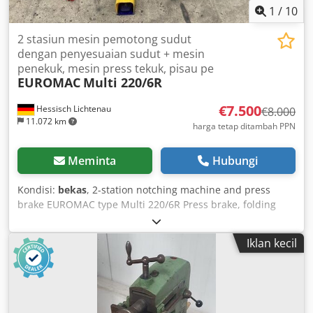
1
/
10
2 stasiun mesin pemotong sudut
dengan penyesuaian sudut + mesin
penekuk, mesin press tekuk, pisau pe
EUROMAC
Multi 220/6R
€7.500
Hessisch Lichtenau
€8.000
11.072 km
harga tetap ditambah PPN
Meminta
Hubungi
Kondisi:
bekas
, 2-station notching machine and press
brake EUROMAC type Multi 220/6R Press brake, folding
machine, notching machine Serial no. M11941298, year
1998 Cutting capacity: 6 mm steel at 45 kg/mm², 4 mm
Iklan kecil
stainless steel Station I (Notching) - Notching angle: 60° to
140° (with special blade from 30° to 140°) - Blade length:
220 mm - Table size: 950 x 640 mm - Manual angle
adjustment via handwheels - Notching angle adjustable
with installed blade set from 60° to 140° - Hydraulic