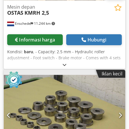
Mesin depan
OSTAS
KMRH 2,5
Enschede
11.244 km
Informasi harga
Hubungi
Kondisi:
baru
, - Capacity: 2.5 mm - Hydraulic roller
adjustment - Foot switch - Brake motor - Comes with 4 sets
of rollers - Emergency stop - 400V Dcjdpogmr Ndjfx Al Nsk
Iklan kecil