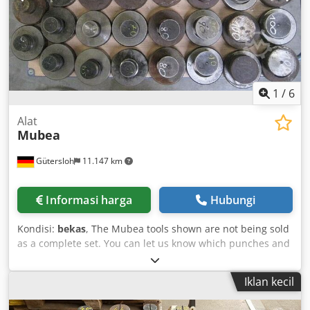
1
/
6
Alat
Mubea
Gütersloh
11.147 km
Informasi harga
Hubungi
Kondisi:
bekas
, The Mubea tools shown are not being sold
as a complete set. You can let us know which punches and
dies you require, so we can put together a customized
selection for you. Dcsdpfxof Srpcs Al Nsk
Iklan kecil