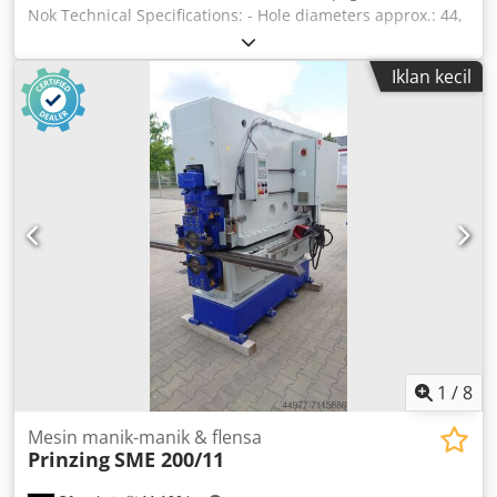
Nok Technical Specifications: - Hole diameters approx.: 44,
45, 48, 52, 2 x 55, 2 x 58, 61, 66 mm - 2 x 68, 2 x 80, 81, 85
mm - Slot dimensions approx.: 12 x 42, 12 x 50, 18 x 55 mm
Iklan kecil
- Punch holder: 58 mm - Punch height: 54 + 58 mm -
Adapter ring for punch - Die height: 30 + 40 mm - Die
external diameter: 90 + 140 mm - Adapter ring for dies: 90
- 140 mm - Weight approx.: 90 kg
1
/
8
Mesin manik-manik & flensa
Prinzing
SME 200/11