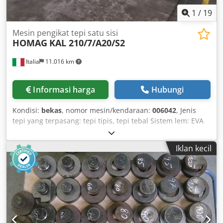
1
/
19
Mesin pengikat tepi satu sisi
HOMAG
KAL 210/7/A20/S2
Italia
11.016 km
Informasi harga
Hubungi
Kondisi:
bekas
, nomor mesin/kendaraan:
006042
, Jenis
tepi yang terpasang: tepi tipis, tepi tebal Sistem lem: EVA
Edge join milling: ya Unit multifungsi: ya Djdpfx Alswacqlo
Neck Unit milling atas: ya Kecepatan umpan maksimum:
Iklan kecil
25 m/menit Ketebalan papan maksimum: 40 mm Unit
kerja: 9 unit