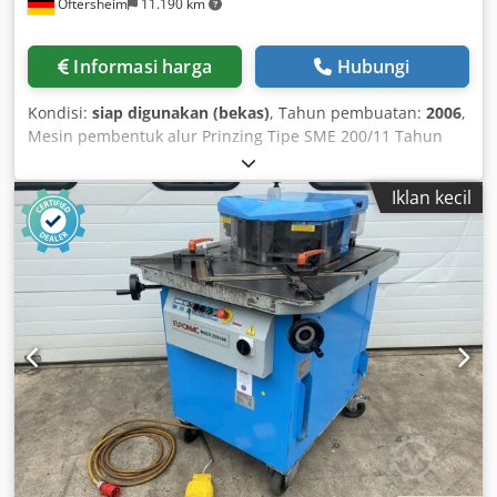
Oftersheim
11.190 km
Informasi harga
Hubungi
Kondisi:
siap digunakan (bekas)
, Tahun pembuatan:
2006
,
Mesin pembentuk alur Prinzing Tipe SME 200/11 Tahun
pembuatan 2006 Jarak bebas 1100 mm Daya terpasang 5,5
kW Ketebalan plat maksimum 1,5 mm baja tahan karat (VA)
Iklan kecil
Dcsdoh Hgdrjpfx Al Nok Kontrol Siemens Siematic OP7
Perlengkapan khusus: - Penyetelan paralel roll atas
dengan poros kerja yang menggunakan bantalan gulir -
Motor penggerak dengan pengaturan kecepatan tanpa
tingkat - Penyetelan roll atas secara motorik, dapat diatur
tanpa tingkat - Pengaturan kecepatan maju otomatis
dengan kontrol sensor Perangkat pemandu plat model
meja Berat total 6700 kg Penawaran ini ditujukan secara
eksklusif untuk pelaku usaha sesuai § 14 BGB Tidak dijual
kepada perorangan!