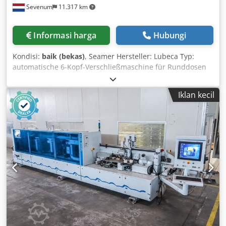
Sevenum
11.317 km
Informasi harga
Hubungi
Kondisi:
baik (bekas)
, Seamer Hersteller: Lubeca Typ:
automatische 6-Kopf-Verschließmaschine für Runddosen
Modell: LW 202 Werkzeugausstattung: Dosenformat Ø 85
mm – EO-Deckel Leistung: bis zu 12.000 Dosen pro Stunde
Iklan kecil
Verarbeitungsbereich: Durchmesser 52–113 mm / Höhe
50–180 mm Rahmen: lackiertes Gusseisen
Stromversorgung: 380 V – 50 Hz – 4 kW Dcedjiba E Djpfx Al
Nsk Abmessungen (L x B x H): 700 x 1.200 x 1.600 mm
Gewicht: 600 kg im Ist-Zustand oder angepasst an
Kundenwünsche