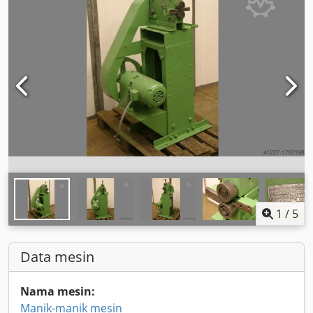
1
/
5
Data mesin
Nama mesin:
Manik-manik mesin