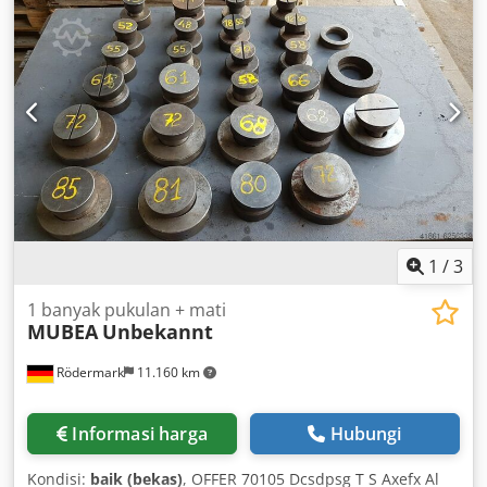
1
/
3
1 banyak pukulan + mati
MUBEA
Unbekannt
Rödermark
11.160 km
Informasi harga
Hubungi
Kondisi:
baik (bekas)
, OFFER 70105 Dcsdpsg T S Axefx Al