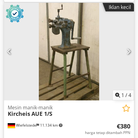
Iklan kecil
1
/
4
Mesin manik-manik
Kircheis
AUE 1/S
€380
Wiefelstede
11.134 km
harga tetap ditambah PPN