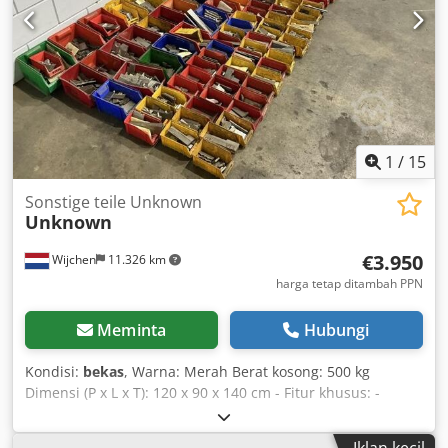
Pertambahan Nilai dapat dikurangkan untuk pengusaha
Cedoxzz T Eopfx Al Sjrf Pengiriman dan penerimaan
barang bekas dapat dilakukan kapan saja untuk semua
produk dari sektor industri Yorick Diebels
1
/
15
Sonstige teile Unknown
Unknown
€3.950
Wijchen
11.326 km
harga tetap ditambah PPN
Meminta
Hubungi
Kondisi:
bekas
, Warna: Merah Berat kosong: 500 kg
Dimensi (P x L x T): 120 x 90 x 140 cm - Fitur khusus: -
Deskripsi: berbagai mata pisau ketam - Dokumentasi
tersedia: Tidak - Sertifikat CE: Tidak - Dimensi pengiriman:
Iklan kecil