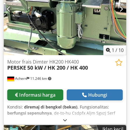
1
/
10
Motor frais Dimter HK200 HK400
PERSKE
50 kW / HK 200 / HK 400
Achern
11.246 km
Informasi harga
Hubungi
Kondisi:
diremaj di bengkel (bekas)
, Fungsionalitas:
berfungsi sepenuhnya
, de-to-hu Csdpfx Aljm Sgvzj Serf
Iklan kecil