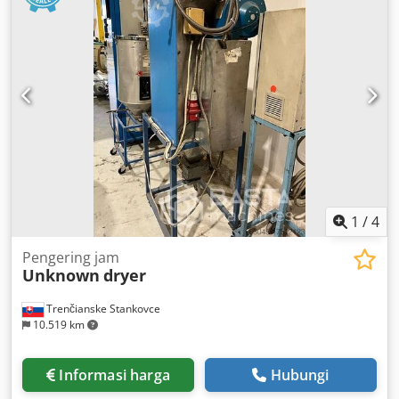
1
/
4
Pengering jam
Unknown
dryer
Trenčianske Stankovce
10.519 km
Informasi harga
Hubungi