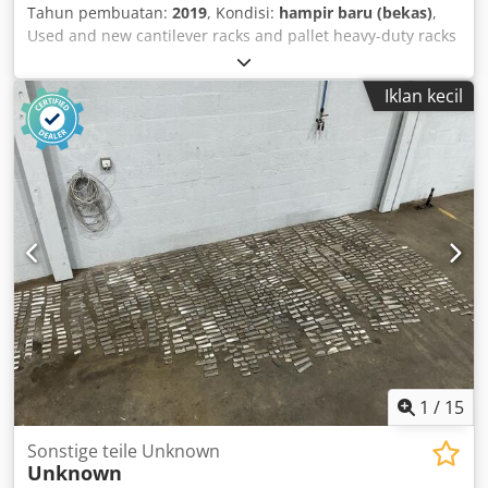
Tahun pembuatan:
2019
, Kondisi:
hampir baru (bekas)
,
Used and new cantilever racks and pallet heavy-duty racks
are offered. We are happy to prepare a customized
quotation for you. Please provide us with the following
Iklan kecil
information: - Length and height of the desired rack, -
Number of storage levels, Cedpfx Ajhr D Dtel Serf - Load
capacity per level. If you have any questions, we are at
your disposal. Images are sample photos.
1
/
15
Sonstige teile Unknown
Unknown