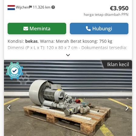
€3.950
Wijchen
11.326 km
harga tetap ditambah PPN
Meminta
Hubungi
Kondisi:
bekas
, Warna: Merah Berat kosong: 750 kg
Dimensi (P x L x T): 120 x 80 x 7 cm - Dokumentasi tersedia:
Tidak - Sertifikat CE tersedia: Tidak - Dimensi pengiriman:
1200mm x 800mm x 75mm (p x l x t) - Berat pengiriman
Iklan kecil
[kg]: 750kg - Jumlah paket pengiriman [buah]: 1 Informasi
keuangan Pajak pertambahan nilai: Harga yang tertera
belum termasuk pajak pertambahan nilai Pajak
pertambahan nilai/pemungutan pajak berdasarkan selisih:
Pajak pertambahan nilai dapat dikurangkan untuk
pengusaha Crjdszrnv Uspfx Al Ssf Pengiriman dan
penukaran barang dapat dilakukan kapan saja untuk
semua produk dari sektor industri. Yorick Diebels