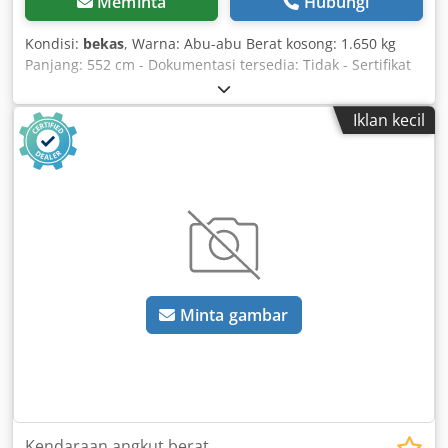
Meminta
Hubungi
Kondisi:
bekas
, Warna: Abu-abu Berat kosong: 1.650 kg
Panjang: 552 cm - Dokumentasi tersedia: Tidak - Sertifikat
CE tersedia: Tidak - Tipe rak: Ganda - Jumlah tiang [unit]:
11 - Jumlah balok [unit]: 66 - Kapasitas total per tiang [kg]:
Iklan kecil
6000 - Kapasitas per lengan [kg]: 1000 - Panjang lengan
[mm]: 1220 - Tinggi tiang [mm]: 5520 Codsza Tc Dopfx Al
Sjrf - Panjang kaki [mm]: 1220 - Lebar antar tiang [mm]:
1500 - Berat pengiriman [kg]: 1650kg Informasi Keuangan
PPN: Harga yang tercantum belum termasuk PPN
PPN/Pajak Marjin: PPN dapat dikreditkan untuk pelaku
usaha Pengiriman dan trade-in dapat dilakukan kapan saja
untuk semua barang dari sektor industri Tess van den
Boom
Minta gambar
Kendaraan angkut berat