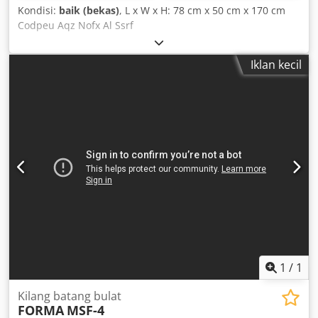
Kondisi:
baik (bekas)
, L x W x H: 78 cm x 50 cm x 170 cm
Codpeu Aqz Nofx Al Ssrf
Iklan kecil
1
/
1
Kilang batang bulat
FORMA
MSF-4