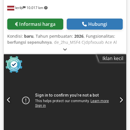
Ieriķi
10.017 km
Informasi harga
Hubungi
Kondisi:
baru
, Tahun pembuatan:
2026
, Fungsionalitas:
berfungsi sepenuhnya
, de_2hu_MSF4 Cjdpfxouab Ace Al
Serf
Iklan kecil