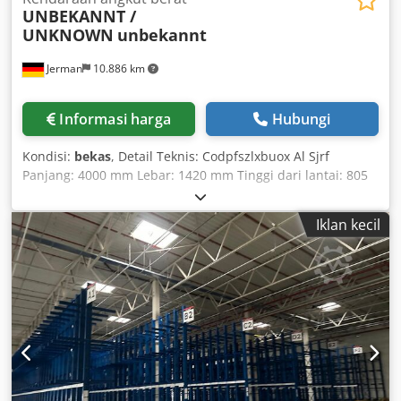
UNBEKANNT /
UNKNOWN
unbekannt
Jerman
10.886 km
Informasi harga
Hubungi
Kondisi:
bekas
, Detail Teknis: Codpfszlxbuox Al Sjrf
Panjang: 4000 mm Lebar: 1420 mm Tinggi dari lantai: 805
mm Kapasitas beban: 10 ton Diameter roda – maks.: 600
mm Lebar tapak: 1000 mm Tegangan kendali: 80 V Kendali
Iklan kecil
elektrik: Ya, dengan kendali manual Berat: 3,25 ton
Dimensi P x L x T: 4,0 x 1,42 x 0,81 m Jenis baterai: Asam
timbal Gerobak pengangkut beban berat untuk rel *