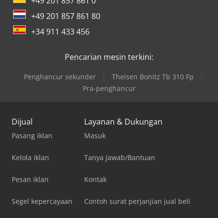
+49 201 857 861 0
+49 201 857 861 80
+34 911 433 456
Pencarian mesin terkini:
Penghancur sekunder
Theisen Bonitz Tb 310 Fp
Pra-penghancur
Dijual
Layanan & Dukungan
Pasang iklan
Masuk
Kelola iklan
Tanya Jawab/Bantuan
Pesan iklan
Kontak
Segel kepercayaan
Contoh surat perjanjian jual beli