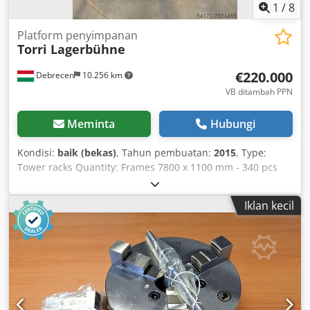
industri Yorick Diebels
1
/
8
Platform penyimpanan
Torri Lagerbühne
€220.000
Debrecen
10.256 km
VB ditambah PPN
Meminta
Hubungi
Kondisi:
baik (bekas)
, Tahun pembuatan:
2015
, Type:
Tower racks Quantity: Frames 7800 x 1100 mm - 340 pcs
Crossbeams 3600 x 120/50 mm - approx. 1,200 pcs Load
capacity: 600 kg/m² Surface: 38 mm chipboard Top edge
Iklan kecil
floor height: 8,100 mm In total, approximately 3,000 m² are
still available. Drawings can be found under the images.
We are selling the mezzanine platform and the pallet
racking system separately; you can also purchase the
mezzanine platform without the chipboard decking. If you
require racks or accessories in other configurations or
designs, please contact us. We offer a comprehensive