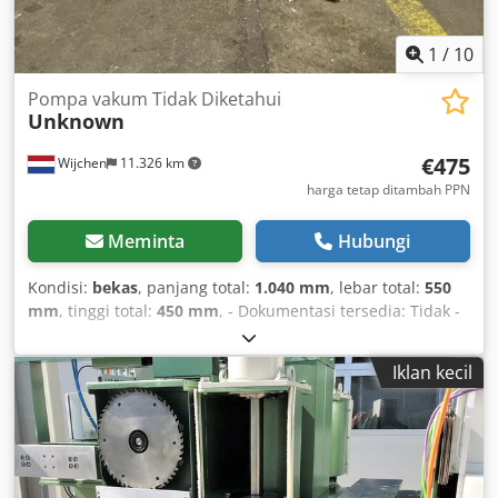
1
/
10
Pompa vakum Tidak Diketahui
Unknown
€475
Wijchen
11.326 km
harga tetap ditambah PPN
Meminta
Hubungi
Kondisi:
bekas
, panjang total:
1.040 mm
, lebar total:
550
mm
, tinggi total:
450 mm
, - Dokumentasi tersedia: Tidak -
Sertifikat CE ada: Tidak - Dimensi pengiriman: 1040mm x
550mm x 450mm (p x l x t) - Paket pengiriman [unit]: 1
Iklan kecil
Informasi Keuangan Cedpexm Rgxsfx Al Ssrf PPN: Harga
yang tertera belum termasuk PPN PPN/pajak diferensial:
PPN dapat dikreditkan untuk pengusaha Pengiriman dan
tukar tambah dapat dilakukan kapan saja untuk semua
produk industri Lukas van Rossum