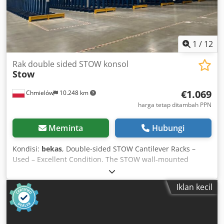
1
/
12
Rak double sided STOW konsol
Stow
€1.069
Chmielów
10.248 km
harga tetap ditambah PPN
Meminta
Hubungi
Kondisi:
bekas
, Double-sided STOW Cantilever Racks –
Used – Excellent Condition. The STOW wall-mounted
cantilever rack is constructed from robust, solid steel
profiles (I-beams) with high load capacity. It is equipped
Iklan kecil
with 5 arms. The cantilever rack can be extended with
additional sections (modules), allowing it to be adapted to
evolving warehouse requirements. The offer concerns
single-sided STOW cantilever racks, available as 1 or 2