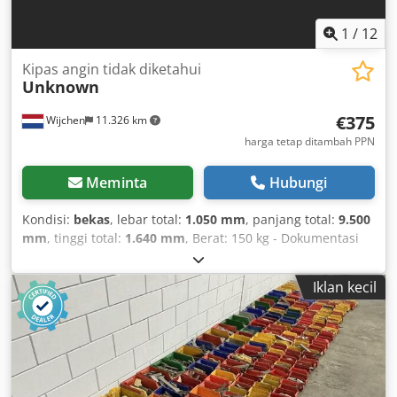
1
/
12
Kipas angin tidak diketahui
Unknown
€375
Wijchen
11.326 km
harga tetap ditambah PPN
Meminta
Hubungi
Kondisi:
bekas
, lebar total:
1.050 mm
, panjang total:
9.500
mm
, tinggi total:
1.640 mm
, Berat: 150 kg - Dokumentasi
tersedia: Tidak - Sertifikat CE tersedia: Tidak - Daya mesin
utama [kW]: 2,2 - Diameter sambungan [mm]: 400 -
Iklan kecil
Diameter keluaran [mm]: 350 - Daya [kW]: 22,0 - Dimensi
pengangkutan: 9500 mm x 1050 mm x 1640 mm (p x l x t) -
Berat pengangkutan [kg]: 150 kg - Paket pengangkutan
[unit]: 1 Informasi keuangan Pajak Pertambahan Nilai:
Harga yang tertera belum termasuk Pajak Pertambahan
Nilai Pajak Pertambahan Nilai/Pajak atas Perbedaan: Pajak