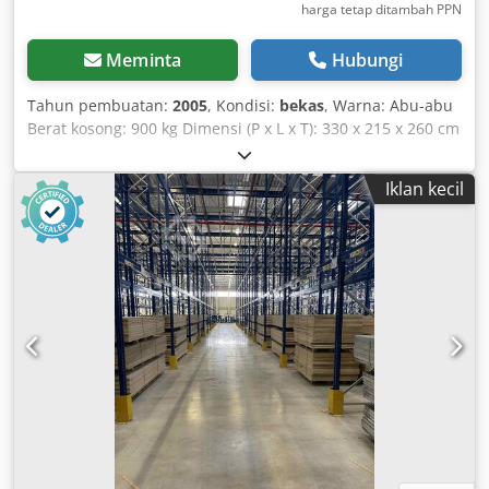
harga tetap ditambah PPN
Meminta
Hubungi
Tahun pembuatan:
2005
, Kondisi:
bekas
, Warna: Abu-abu
Berat kosong: 900 kg Dimensi (P x L x T): 330 x 215 x 260 cm
- Tahun pembuatan: 2005 - Dokumentasi tersedia: Tidak -
Sertifikat CE tersedia: Tidak - Sistem pengeluaran otomatis
Iklan kecil
tersedia: Ya - Kecepatan pengangkutan: Dapat diatur -
Meja angkat tersedia: Ya - Panjang pengeluaran maks.
[mm]: 3100 - Lebar pengeluaran maks. [mm]: 220 - Sistem
pengumpanan otomatis tersedia: Ya - Panjang
pengumpanan maks. [mm]: 3100 - Lebar pengumpanan
maks. [mm]: 220 - Tegangan [V]: 400 - Dimensi
pengangkutan: 3300mm x 2150mm x 2600mm (p x l x t)
Credpfxszlc Nie Al Sef - Berat pengangkutan [kg]: 900kg -
Paket pengangkutan [unit]: 1 Informasi keuangan PPN:
Harga yang tertera belum termasuk PPN PPN/Pajak
pertambahan nilai: PPN dapat dikurangkan untuk
pengusaha Pengiriman dan penawaran tukar dapat
dilakukan kapan saja untuk semua produk dari sektor