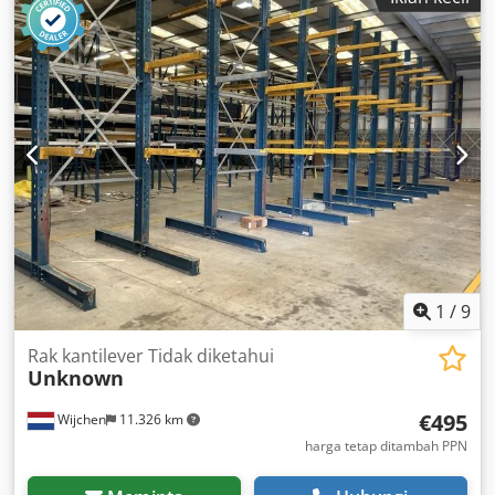
1
/
9
Rak kantilever Tidak diketahui
Unknown
€495
Wijchen
11.326 km
harga tetap ditambah PPN