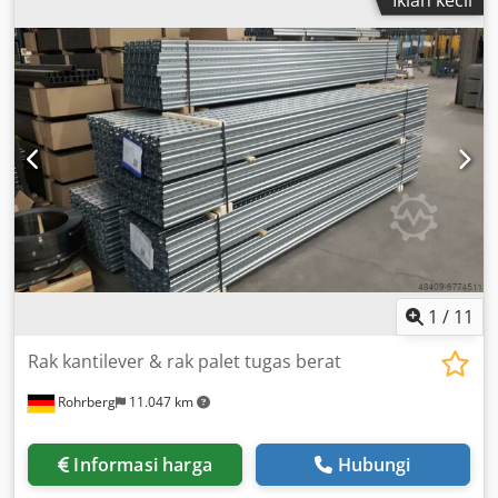
1200mm x 900mm x 1400mm (p x l x t) - Berat pengiriman
[kg]: 500kg Crodpfszrnwfjx Al Sof - Paket pengiriman [unit]:
1 Informasi keuangan Pajak pertambahan nilai (PPN):
Harga yang tertera belum termasuk PPN PPN/Pajak
berdasarkan selisih: PPN dapat dikurangkan untuk
pengusaha Pengiriman dan penawaran tukar-tambah
tersedia setiap saat untuk semua produk dari sektor
industri Yorick Diebels
1
/
11
Rak kantilever & rak palet tugas berat
Rohrberg
11.047 km
Informasi harga
Hubungi