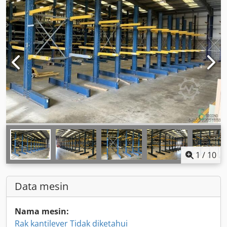
1
/
10
Data mesin
Nama mesin:
Rak kantilever Tidak diketahui