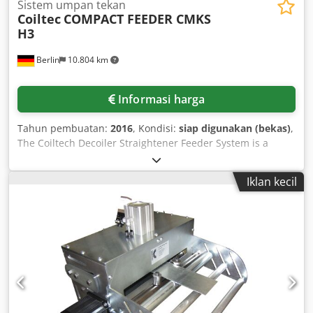
Sistem umpan tekan
Coiltec
COMPACT FEEDER CMKS
H3
Berlin
10.804 km
Informasi harga
Tahun pembuatan:
2016
, Kondisi:
siap digunakan (bekas)
,
The Coiltech Decoiler Straightener Feeder System is a
compact feeding solution designed for press applications.
Strip width: 600 mm, material thickness: up to 6.5 mm,
Iklan kecil
straightening rollers: 7 x 115 mm, decoiler capacity: 6,000
kg, inner coil diameter (min-max): 470–520 mm. Connected
load: 7.5 kW, supplied with documentation. Dcjdpfei El
Ucjx Ahgsk