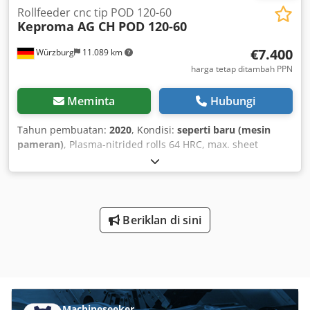
Rollfeeder cnc tip POD 120-60
Keproma AG CH
POD 120-60
€7.400
Würzburg
11.089 km
harga tetap ditambah PPN
Meminta
Hubungi
Tahun pembuatan:
2020
, Kondisi:
seperti baru (mesin
pameran)
, Plasma-nitrided rolls 64 HRC, max. sheet
thickness 3 mm, max. width 120 mm, repeat accuracy +/-
0.06 mm, at 50 mm feed 350 strokes/min, 180° free angle.
Dcsdpfx Aog Ew Ixehgek
Beriklan di sini
Machineseeker