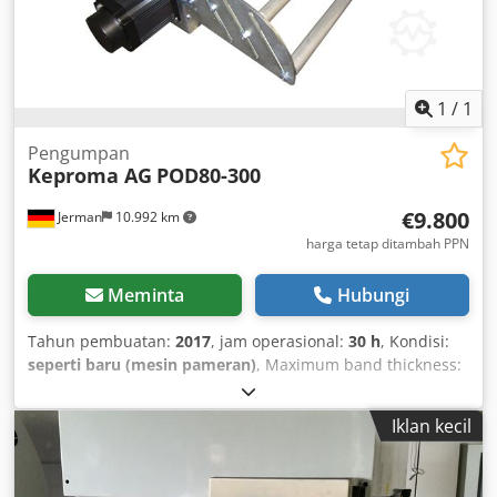
1
/
1
Pengumpan
Keproma AG
POD80-300
€9.800
Jerman
10.992 km
harga tetap ditambah PPN
Meminta
Hubungi
Tahun pembuatan:
2017
, jam operasional:
30 h
, Kondisi:
seperti baru (mesin pameran)
, Maximum band thickness:
4 mm Band width: 300 mm Repeatability: +/- 0.05 mm NC
drive with compact control unit Dcedpfx Ahjb Nbgljgek
Iklan kecil
Feed force: 3000 N (300 kg) Maximum band pressing force:
1.2 t