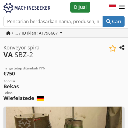
Dijual
Cari
/ ... / ID Iklan: A1796667
Konveyor spiral
VA
SBZ-2
harga tetap ditambah PPN
€750
Kondisi
Bekas
Lokasi
Wiefelstede