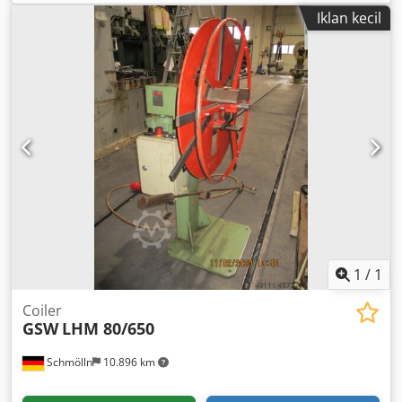
straightening rollers: 5 Feeding rollers: 2+2 Minimum
Iklan kecil
sheet thickness: 0.4 mm Dodocxxx Repfx Ahgeck Maximum
sheet thickness: 3.5 mm Weight: 0.4 t Space requirement
approx.: 0.6 x 0.65 x 1.15 m Strip straightening machine
with integrated infinitely variable VARI drive, reversible
(forward and reverse operation), mode selector switch for
manual and automatic operation, entry roller basket,
analog display for roll position indication, roll position
adjustment via handwheels, automatic loop control, in very
good condition.
1
/
1
Coiler
GSW
LHM 80/650
Schmölln
10.896 km