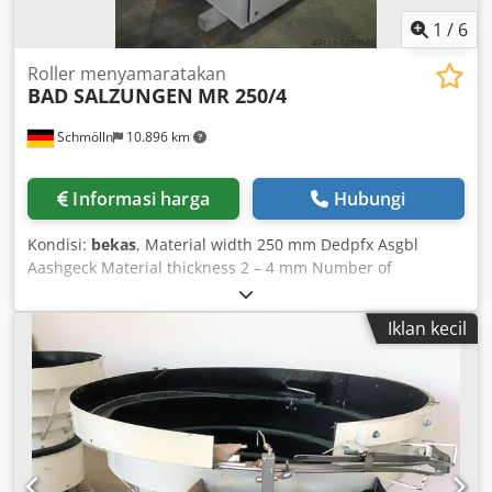
1
/
6
Roller menyamaratakan
BAD SALZUNGEN
MR 250/4
Schmölln
10.896 km
Informasi harga
Hubungi
Kondisi:
bekas
, Material width 250 mm Dedpfx Asgbl
Aashgeck Material thickness 2 – 4 mm Number of
straightening rollers 7 Entry height 1250 mm Feed-in angle
adjustable, positive 25° Feed-in angle adjustable, negative
Iklan kecil
30° Total power requirement 3 kW Machine weight approx.
800 kg Space requirement approx. ... m The straightening
machine has been disassembled, inspected, and
subsequently repainted.