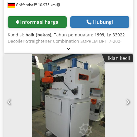
Gräfenthal
10.975 km
Informasi harga
Hubungi
Kondisi:
baik (bekas)
, Tahun pembuatan:
1999
, Lg 33922
Decoiler-Straightener Combination SOPREM BRH 7-200-
80U-1250 BAP Strip width max. 200 mm Coil weight max.
1,250 kg Expansion range approx. 380 to 430 mm Coil
Iklan kecil
outside diameter max. 1,300 mm Strip thickness approx.
0.8 to 3 mm Working direction from right to left Dcsdpfx
Aehuwacohgsk