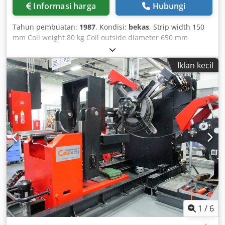
Informasi harga
Hubungi
Tahun pembuatan:
1987
, Kondisi:
bekas
, Strip width 150
mm Coil weight 80 kg Coil outside diameter 650 mm
Dcsdpjfn Aqljfx Ahgek Mandrel height 1000 mm Expansion
range 230 - 445 mm Total power requirement kW Machine
Iklan kecil
weight approx. t Space requirement approx. m motor-
driven decoiler
1
/
6