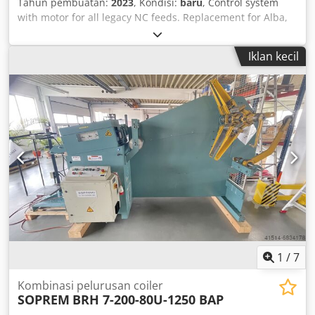
Tahun pembuatan:
2023
, Kondisi:
baru
, Control system
with motor for all legacy NC feeds. Replacement for Alba,
Schleicher, Dreher, PA, etc. Torque range: 6–90 Nm.
Complete price starting from €3,900 for Alba stepper
Iklan kecil
motors, from €5,900 for servo drives. Can be installed by
any qualified electrician. Dcsdpfscn Du Iex Ahgjk
1
/
7
Kombinasi pelurusan coiler
SOPREM
BRH 7-200-80U-1250 BAP