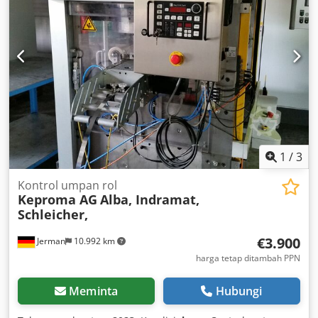
1
/
3
Kontrol umpan rol
Keproma AG
Alba, Indramat,
Schleicher,
€3.900
Jerman
10.992 km
harga tetap ditambah PPN
Meminta
Hubungi