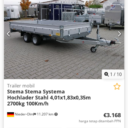
or kW] Diameter: 900 mm A = Discharge height: 167 mm B
= Track width: 50 mm D = Bowl diameter: 980 mm H = Bowl
height: 250 mm S = Track pitch: 81 mm Dcodpjh Iy Ttsfx
Ahgek
1
/
10
Trailer mobil
Stema
Stema Systema
Hochlader Stahl 4,01x1,83x0,35m
2700kg 100Km/h
€3.168
Nieder-Olm
11.207 km
harga tetap ditambah PPN