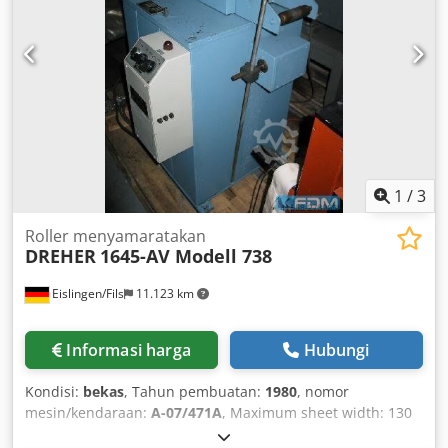
1
/
3
Roller menyamaratakan
DREHER
1645-AV Modell 738
Eislingen/Fils
11.123 km
Informasi harga
Hubungi
Kondisi:
bekas
, Tahun pembuatan:
1980
, nomor
mesin/kendaraan:
A-07/471A
, Maximum sheet width: 130
mm Straightening roller diameter: 40 mm Number of