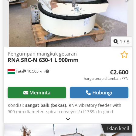
1
/
8
Pengumpan mangkuk getaran
RNA SRC-N 630-1 L
900mm
€2.600
Tata
10.505 km
harga tetap ditambah PPN
Meminta
Hubungi
Kondisi:
sangat baik (bekas)
, RNA vibratory feeder with
900 mm diameter, spiral conveyor / ct1339a In good
condition, for sale with ESR3000 controller. Manufacturer:
RNA Model: SRC-N 630-1 L Vibration frequency: 50 Hz /
Iklan kecil
3000 rpm Voltage: 220 V Power: 5.4 [unit unclear, likely kVA