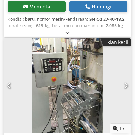
Meminta
Hubungi
Kondisi:
baru
, nomor mesin/kendaraan:
SH O2 27-40-18.2
,
berat kosong:
615 kg
, berat muatan maksimum:
2.085 kg
,
berat keseluruhan:
2.700 kg
, konfigurasi gandar:
2 gandar
,
panjang ruang muatan:
4.010 mm
, lebar ruang muat:
Iklan kecil
1.830 mm
, tinggi ruang muatan:
345 mm
,
1
/
1