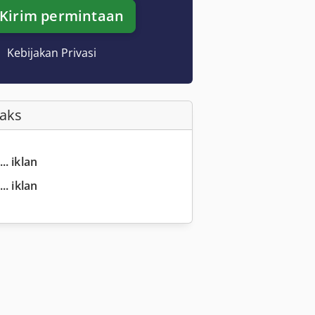
Kirim permintaan
Kebijakan Privasi
Faks
.. iklan
.. iklan