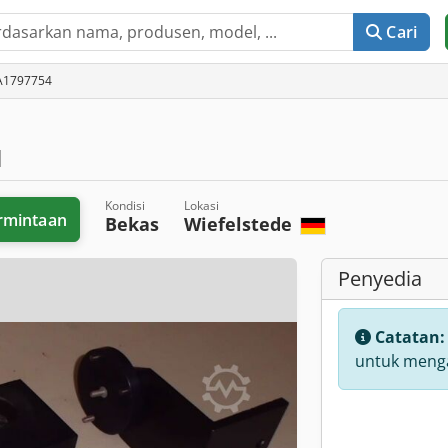
Cari
 A1797754
1
Kondisi
Lokasi
rmintaan
Bekas
Wiefelstede
Penyedia
Catatan
untuk menga