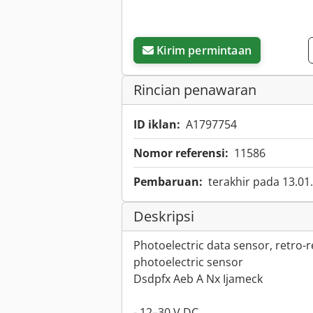
Kirim permintaan
Rincian penawaran
ID iklan:
A1797754
Nomor referensi:
11586
Pembaruan:
terakhir pada 13.01
Deskripsi
Photoelectric data sensor, retro-r
photoelectric sensor
Dsdpfx Aeb A Nx Ijameck
- 12–30 V DC