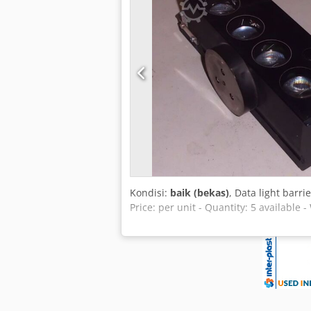
Kondisi:
baik (bekas)
, Data light barri
Price: per unit - Quantity: 5 available -