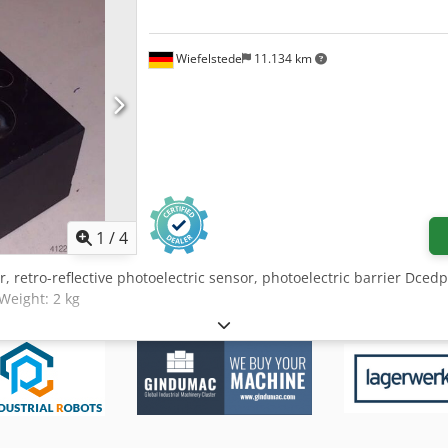
Wiefelstede
11.134 km
1
/
4
er, retro-reflective photoelectric sensor, photoelectric barrier Dced
 Weight: 2 kg