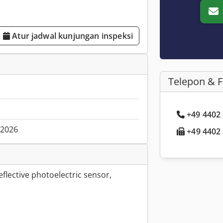
Atur jadwal kunjungan inspeksi
Telepon & 
+49 4402 .
.2026
+49 4402 .
eflective photoelectric sensor,