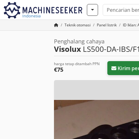
Indonesia
Teknik otomasi
Panel listrik
ID Iklan:
Penghalang cahaya
Visolux
LS500-DA-IBS/F
harga tetap ditambah PPN
Kirim pe
€75