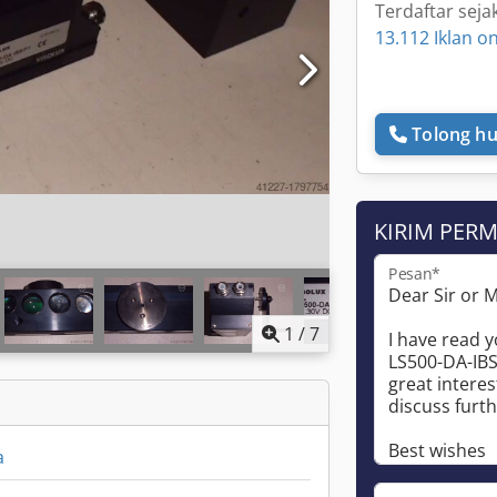
Terdaftar seja
13.112 Iklan on
Tolong hu
KIRIM PER
Pesan*
1
/
7
a