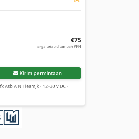
€75
harga tetap ditambah PPN
Kirim permintaan
pfx Asb A N Tieamjk - 12–30 V DC -