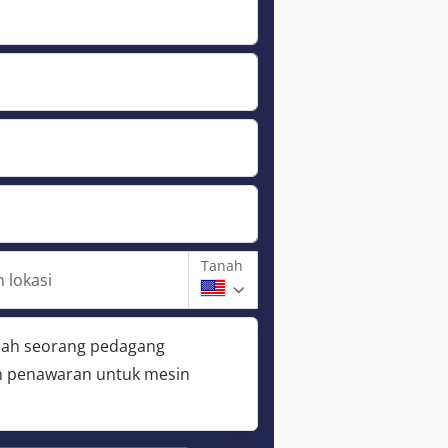
Tanah
 lokasi
lah seorang pedagang
 penawaran untuk mesin