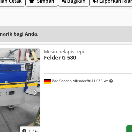
lan Cetak
Simpan
Bagikan
Laporkan ikla
narik bagi Anda.
Mesin pelapis tepi
Felder
G 580
Bad Sooden-Allendorf
11.053 km
1
/
6