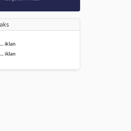
Faks
.. iklan
.. iklan