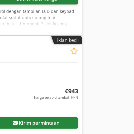
trol dengan tampilan LCD dan keypad
lat sudut untuk ujung tepi
an maju 11 m/menit 3 slot kosong
Iklan kecil
€943
harga tetap ditambah PPN
Kirim permintaan