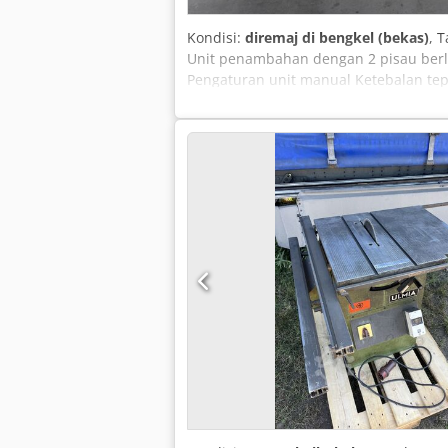
Kondisi:
diremaj di bengkel (bekas)
, 
Unit penambahan dengan 2 pisau berli
Pengaturan unit manual Ketebalan tep
untuk unit finishing Pemasukan tepi u