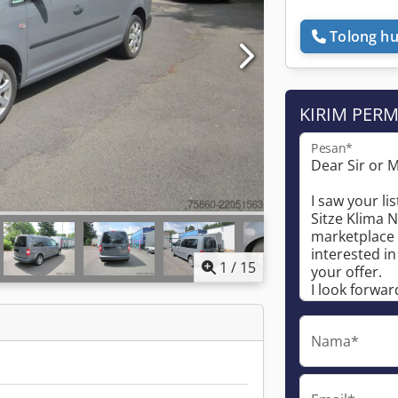
Tolong hu
KIRIM PER
Pesan*
1
/
15
Nama*