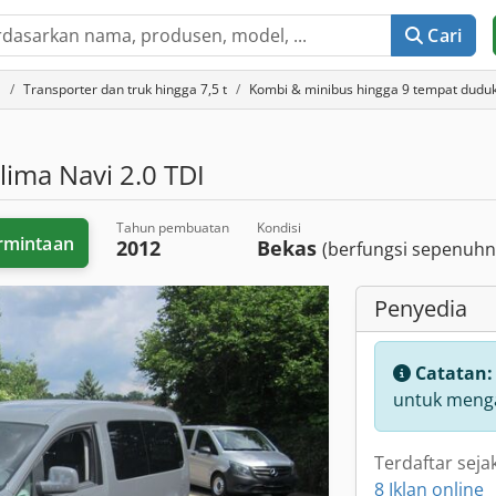
Cari
a
Transporter dan truk hingga 7,5 t
Kombi & minibus hingga 9 tempat dudu
lima Navi 2.0 TDI
Tahun pembuatan
Kondisi
rmintaan
2012
Bekas
(berfungsi sepenuhn
Penyedia
Catatan
untuk menga
Terdaftar seja
8 Iklan online