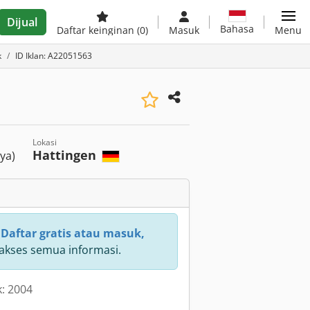
Dijual
Bahasa
Daftar keinginan
(0)
Masuk
Menu
k
ID Iklan: A22051563
Lokasi
Hattingen
ya)
:
Daftar gratis atau masuk,
kses semua informasi.
k: 2004