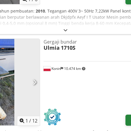
Tahun pembuatan:
2010
, Tegangan 400V 3~ 50Hz 7,22kW Panel kon
an berputar berlawanan arah Dkjdpfx Aeyf I T Usator Mesin pembu
i 0,4-5,0 mm (opsional 8 mm) Tinggi benda kerja 8-60 mm Kecepat
ntuk material gulungan dan potongan strip Pisau penarik
Gergaji bundar
Ulmia
1710S
Konin
10.474 km
1
/
12