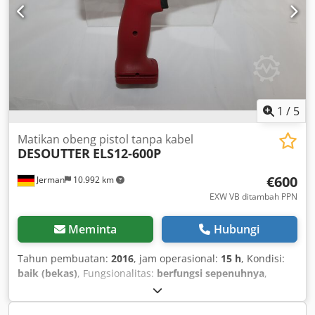
1
/
5
Matikan obeng pistol tanpa kabel
DESOUTTER
ELS12-600P
€600
Jerman
10.992 km
EXW VB ditambah PPN
Meminta
Hubungi
Tahun pembuatan:
2016
, jam operasional:
15 h
, Kondisi:
baik (bekas)
, Fungsionalitas:
berfungsi sepenuhnya
,
nomor mesin/kendaraan:
6151654220
, From our demo tool
stock, inspected and fully functional: Chjdpfx Aijv