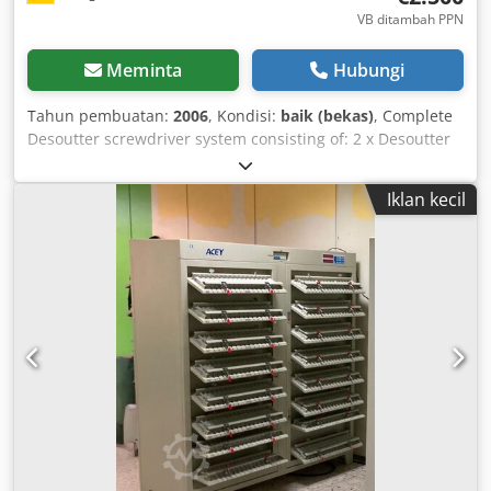
VB ditambah PPN
Meminta
Hubungi
Tahun pembuatan:
2006
, Kondisi:
baik (bekas)
, Complete
Desoutter screwdriver system consisting of: 2 x Desoutter
EML51-20J angle nutrunners with integrated torque
sensors Part No.: 6151650640 Torque range: 30 to 135 Nm
Iklan kecil
Drive: 1/2" Speed: 403 rpm Length: 166 mm Diameter: 51.2
mm 1 x Desoutter controller MODCVI-2 (= rack version of
TWINCVI-2) with transformer. Csdpfsdcmdlsx Aipsha Part
No.: 6159325210 Screw channels: 2 Number of screw
cycles per channel: 250 Number of phases in a screw
cycle: 20 IO totalizer: 99 Screw result memory: Torque +
angle + date + time + result + (barcode): up to 11,600 Screw
curves: 6 Available screw strategies: - Torque control with
angle monitoring - Angle control with torque monitoring -
Torque/angle control - Torque control with angle and
gradient monitoring - Angle control with torque and
gradient monitoring - Yield point control - Hold torque /
hold position - Friction torque test - Current plausibility 1 x