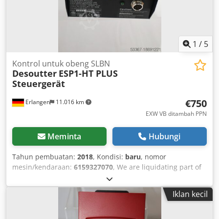
24-volt inputs and outputs: 8/8 Serial RS232 interface
Ethernet interface
1
/
5
Kontrol untuk obeng SLBN
Desoutter
ESP1-HT PLUS
Steuergerät
€750
Erlangen
11.016 km
EXW VB ditambah PPN
Meminta
Hubungi
Tahun pembuatan:
2018
, Kondisi:
baru
, nomor
mesin/kendaraan:
6159327070
, We are liquidating part of
our demonstration tool inventory: Desoutter Control Unit
ESP1-HT PLUS for SLBN Low Voltage Screwdrivers Year:
Iklan kecil
04/2018 Item No.: 6159327070 Used, fully functional No
additional accessories included Suitable for the following
Desoutter screwdrivers: – SLBN090 – SLBN120 Csdpfxev