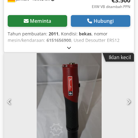
€3.500
EXW VB ditambah PPN
Meminta
Hubungi
Tahun pembuatan:
2011
, Kondisi:
bekas
, nomor
mesin/kendaraan:
6151656900
, Used Desoutter ERS12
electric screwdriver with integrated torque transducer
with connection cable Chedpfx Aijvtf R Aspoa without
Iklan kecil
additional accessories suitable for Desoutter CVIR II screw
controller Drive: Hex 1/4" female Torque: Min.: 1.5 Nm
Max.: 12 Nm No-load speed: 950 min-1 Weight: 0.7 kg