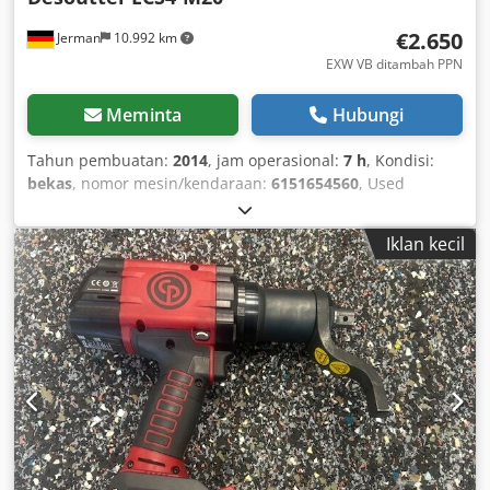
€2.650
Jerman
10.992 km
EXW VB ditambah PPN
Meminta
Hubungi
Tahun pembuatan:
2014
, jam operasional:
7 h
, Kondisi:
bekas
, nomor mesin/kendaraan:
6151654560
, Used
Desoutter ECS4-M20 electric screwdriver - Equipped with
M20 adapter - With screw position illumination - With
Iklan kecil
connection cable - No additional accessories included -
Compatible with Desoutter CVIC II-L2 or CVIC II-H2 screw
controller Chodpfevxu Dvsx Aipea Drive: Hex 1/4F" Torque:
Min.: 1.0 Nm Max.: 4.0 Nm No-load speed: 2000 rpm
Weight: 0.6 kg