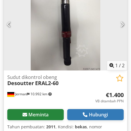
Torque range Min/Max: 300 to 1300 Nm Working torque:
390 to 1040 Nm Drive: 3/4" square Length: 318 mm
Chsdpfxov Tbz Do Aipsa Weight with battery & reaction
arm: 5.3 kg Other tools for industrial production and
maintenance available on request.
1
/
2
Sudut dikontrol obeng
Desoutter
ERAL2-60
€1.400
Jerman
10.992 km
VB ditambah PPN
Meminta
Hubungi
Tahun pembuatan:
2011
, Kondisi:
bekas
, nomor