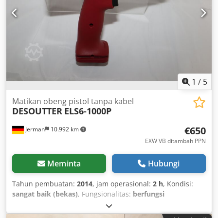
1
/
5
Matikan obeng pistol tanpa kabel
DESOUTTER
ELS6-1000P
€650
Jerman
10.992 km
EXW VB ditambah PPN
Meminta
Hubungi
Tahun pembuatan:
2014
, jam operasional:
2 h
, Kondisi:
sangat baik (bekas)
, Fungsionalitas:
berfungsi
sepenuhnya
, nomor mesin/kendaraan:
6151654200
, From
our demonstration tool inventory, inspected and fully