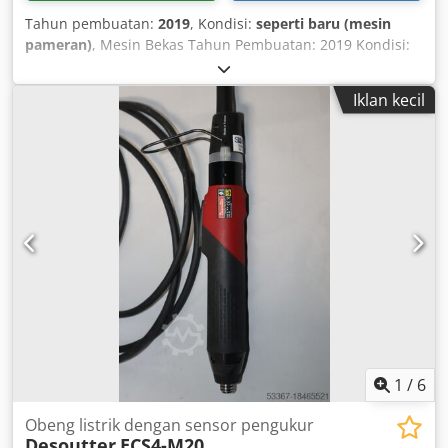
Tahun pembuatan:
2019
, Kondisi:
seperti baru (mesin
pameran)
, Mesin Bekas Tahun Pembuatan: 2019 Kondisi:
Mesin Pameran, seperti baru Peralatan dan Data Teknis: -
Tegangan Baterai: 18 V - Diameter Mata Gergaji: 160 mm -
Iklan kecil
Diameter Lubang: 20 mm - Kedalaman Pemotongan:
hingga 57 mm pada 90° hingga 40,5 mm pada 45° -
Rentang Kemiringan: -1° hingga +48° - Kecepatan Tanpa
Beban: 4850 RPM - Sambungan untuk Penyedot Debu -
Berat: sekitar 4,5 kg Chsdpfx Ajzrpxweipja
1
/
6
Obeng listrik dengan sensor pengukur
Desoutter
ECS4-M20