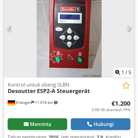
Iqfzj Aipoha ESP1-HT PLUS The ESP1 control unit is
designed to optimize the performance of Desoutter
screwdrivers and offers two speed ranges while reducing
energy consumption. Benefits: The ESP1 offers flexibility for
optimizing your tightening processes thanks to two speed
options and ensures consistent quality. Compatible with
100 V or 240 V input for a standardized platform, faster
adjustments, and lower overall operating costs. Other
industrial manufacturing and maintenance tools available
upon request.
1
/
5
Kontrol untuk obeng SLBN
Desoutter
ESP2-A Steuergerät
€1.200
Erlangen
11.016 km
EXW VB ditambah PPN
Meminta
Hubungi
Tahun pembuatan:
2016
, jam operasional:
3 h
, Kondisi: