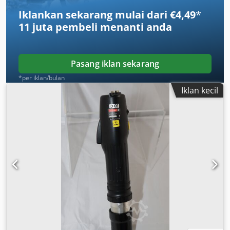
& reaction arm: 4.1 kg
Iklankan sekarang mulai dari €4,49
*
11 juta pembeli
menanti anda
Pasang iklan sekarang
*per iklan/bulan
Iklan kecil