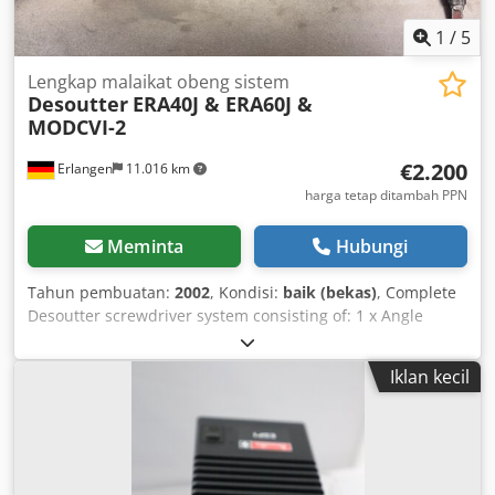
1
/
5
Lengkap malaikat obeng sistem
Desoutter
ERA40J & ERA60J &
MODCVI-2
€2.200
Erlangen
11.016 km
harga tetap ditambah PPN
Meminta
Hubungi
Tahun pembuatan:
2002
, Kondisi:
baik (bekas)
, Complete
Desoutter screwdriver system consisting of: 1 x Angle
screwdriver Desoutter ERA40J with integrated transducer
Art. No.: 6151650800 Torque range: 8 to 40 Nm Drive: 3/8"
Iklan kecil
Speed: 900 rpm Length: 458 mm Weight: 2.1 kg 1 x Angle
screwdriver Desoutter ERA60J with integrated transducer
Art. No.: 6151650810 Torque range: 15 to 60 Nm Drive: 3/8"
Speed: 570 rpm Length: 469 mm Weight: 2.2 kg 1 x
Desoutter screwdriver controller MODCVI-2 (= rack version