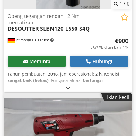
1
/
6
Obeng tegangan rendah 12 Nm
mematikan
DESOUTTER
SLBN120-L550-S4Q
€900
Jerman
10.992 km
EXW VB ditambah PPN
Meminta
Hubungi
Tahun pembuatan:
2016
, jam operasional:
2 h
, Kondisi:
sangat baik (bekas)
, Fungsionalitas:
berfungsi
sepenuhnya
, nomor mesin/kendaraan:
6151659480
, From
our demonstration tool inventory, tested and fully
Iklan kecil
functional: Desoutter low-voltage screwdriver SLBN120-
L550-S4Q with automatic shut-off with lever start No-load
speed: 410 / 550 rpm Torque range: 4.0 to 12 Nm Chjdjv Ipt
Ropfx Aipsa Drive: 1/4" Length: 301 mm Weight without
battery: 1.25 kg Other tools for industrial production and
maintenance available upon request.