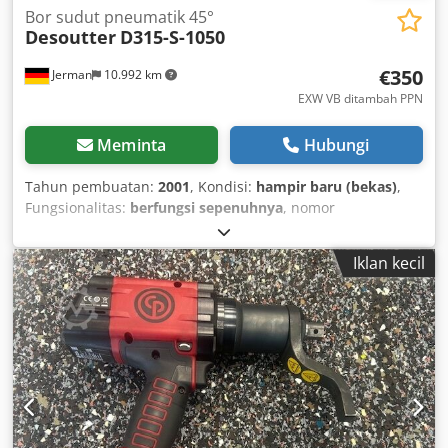
Bor sudut pneumatik 45°
Desoutter
D315-S-1050
€350
Jerman
10.992 km
EXW VB ditambah PPN
Meminta
Hubungi
Tahun pembuatan:
2001
, Kondisi:
hampir baru (bekas)
,
Fungsionalitas:
berfungsi sepenuhnya
, nomor
mesin/kendaraan:
1382434
, From our demonstration tool
inventory, inspected and fully functional: new Desoutter
Iklan kecil
D315-S-1050 45° pneumatic angle drill with push-button
start Power output: 280 W No-load speed: 1050 rpm
Length: 291 mm Weight: 0.90 kg Other tools for industrial
production and maintenance available on request. Csdpfx
Aev Inwzoipoha