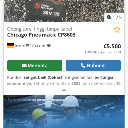
1
/
5
Obeng torsi tinggi tanpa kabel
Chicago Pneumatic
CP8603
€5.500
Jerman
10.992 km
EXW VB ditambah PPN
Meminta
Hubungi
Kondisi:
sangat baik (bekas)
, Fungsionalitas:
berfungsi
sepenuhnya
, Tahun pembuatan:
2023
, jam operasional:
10
h
, nomor mesin/kendaraan:
6151570380
, From our
demonstration tool inventory, tested and fully functional:
Chodpfx Aiev Tbh Repsa Chicago Pneumatic Cordless High
Torque Wrench CP8603 Demo tool including charger + 2
batteries (36 V 2.5 Ah) No-load speed: 20 rpm Torque
range Min/Max: 70 to 325 Nm Working torque: 90 to 260
Nm Drive: 3/4" square Length: 281 mm Weight with battery