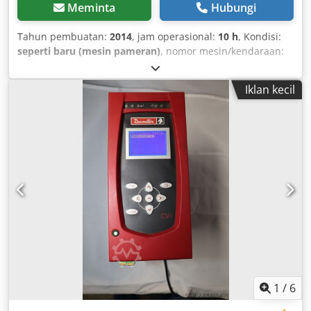
Meminta
Hubungi
Tahun pembuatan:
2014
, jam operasional:
10 h
, Kondisi:
seperti baru (mesin pameran)
, nomor mesin/kendaraan:
6151656290
, Desoutter cordless angle shut-off screwdriver
ELS15-480-A Demonstration tool with charger 230 V + 2
Iklan kecil
batteries (18 V 2.6 Ah) No-load speed: 200 to 480 rpm
Torque range: 5.0 to 15 Nm Cedpfx Aiscr H Eaepsha Drive:
3/8" square Length: 410 mm Weight without battery: 1.2 kg
1
/
6