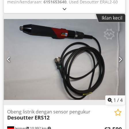
mesin/kendaraan:
6151653640
, Used Desoutter ERAL2-60
angle screwdriver, electrically controlled, including 2.5 m
motor cable compatible with Desoutter CVI 2 screw
Iklan kecil
controller Output drive: 3/8" Torque: Min.: 8 Nm Max.
continuous: 45 Nm Max. peak: 60 Nm Chodpfx
Ajcpbcvjipea No-load speed: 918 rpm Length: 443 mm
Weight: 1.80 kg
1
/
4
Obeng listrik dengan sensor pengukur
Desoutter
ERS12
Jerman
10.992 km