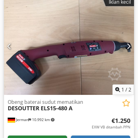
Iklan kecil
functional: Csdpfxjv Ipcls Aipjha Desoutter E-Lit Premium
Cordless Shut-off Screwdriver ELS6-1000P with adjustable
speed setting (via optional module) No-load speed: 300 to
1000 rpm Torque range: 0.8 to 6 Nm Drive: Hex 1/4" female
Length: 215 mm Weight without battery: 0.8 kg Other tools
for industrial manufacturing and maintenance available
upon request.
1
/
2
Obeng baterai sudut mematikan
DESOUTTER
ELS15-480 A
€1.250
Jerman
10.992 km
EXW VB ditambah PPN