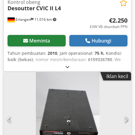
Kontrol obeng
Desoutter
CVIC II L4
€2.250
Erlangen
11.016 km
EXW VB ditambah PPN
Meminta
Hubungi
Tahun pembuatan:
2010
, jam operasional:
75 h
, Kondisi:
baik (bekas)
, nomor mesin/kendaraan:
6159326780
, We
are selling part of our demo tool inventory: Desoutter
Controller CVIC II L4 Year: 08/2010 Item No.: 6159326780
Iklan kecil
Lightly used, fully functional Supplied without additional
accessories Suitable for the following Desoutter
screwdrivers and spindles: - ECA (7 to 200 Nm) - ECD (7 to
120 Nm) - ECP (7 to 40 Nm) - ECFS (7 to 30 Nm) - ECP HT (30
to 4000 Nm) - MC (5 to 135 Nm) Chedpovxux Hjfx Aipja
Number of stored tightening cycles in the controller: 1
Number of possible phases per tightening cycle: 15 IO
total counter (999 IO results) Tightening results memory
depending on configuration: 5,000 to 20,000 I/O Interfaces: