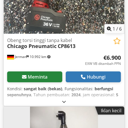
1
/
6
Obeng torsi tinggi tanpa kabel
Chicago Pneumatic
CP8613
€6.900
Jerman
10.992 km
EXW VB ditambah PPN
Meminta
Hubungi
Kondisi:
sangat baik (bekas)
, Fungsionalitas:
berfungsi
sepenuhnya
, Tahun pembuatan:
2024
, jam operasional:
5
h
, nomor mesin/kendaraan:
6151570000
, From our
demonstration tool inventory, tested and fully operational:
Iklan kecil
Chicago Pneumatic Cordless High-Torque Nutrunner
CP8613 Demonstration tool with charger + 2 batteries (36 V
2.5 Ah) Accuracy (6 sigma): +/- 4% No-load speed: 10 rpm