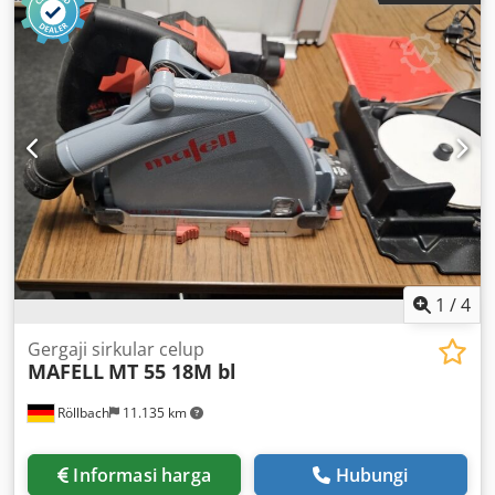
1
/
4
Gergaji sirkular celup
MAFELL
MT 55 18M bl
Röllbach
11.135 km
Informasi harga
Hubungi