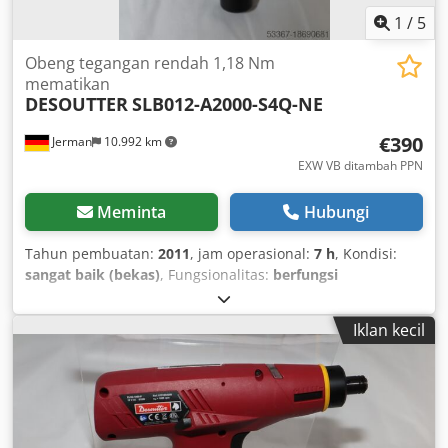
1
/
5
Obeng tegangan rendah 1,18 Nm
mematikan
DESOUTTER
SLB012-A2000-S4Q-NE
€390
Jerman
10.992 km
EXW VB ditambah PPN
Meminta
Hubungi
Tahun pembuatan:
2011
, jam operasional:
7 h
, Kondisi:
sangat baik (bekas)
, Fungsionalitas:
berfungsi
sepenuhnya
, nomor mesin/kendaraan:
6151659360
, From
our demonstration tool inventory, inspected and fully
Iklan kecil
functional: Chsdpfx Aiev Ipx Hspja Desoutter Low Voltage
Screwdriver SLB012-A2000-S4Q-NE, shut-off with push-to-
start No-load speed: 1000 / 750 rpm Torque range: 0.20 to
1.18 Nm Drive: 1/4" Length: 245 mm Weight without
battery: 0.83 kg Other tools for industrial production and
maintenance available on request.