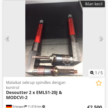
Controller for SLBN Low-Voltage Screwdrivers Year:
Iklan kecil
11/2020 Item No.: 6159326350 New, fully functional No
additional accessories included Suitable for the following
Desoutter screwdrivers: - SLBN003 - SLBN010 - SLBN012
Csdpfxev Iqcgj Aipoha - SLBN020 The ESP1 controller has
been developed to optimize the performance of Desoutter
screwdrivers, offering two speed ranges while
simultaneously reducing energy consumption. Benefits:
The ESP1 provides flexibility with 2 speed options for
optimizing your screwdriving process and ensuring
consistent quality. Compatible with 100V or 240V inputs, it
delivers a standardized platform, quicker recalibration,
and lower total operating costs. Other tools for industrial
production and maintenance available on request.
1
/
5
Malaikat sekrup spindles dengan
kontrol
Desoutter
2 x EML51-20J &
MODCVI-2
€2.500
Erlangen
11.016 km