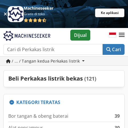
Machineseeker
Ke aplikasi
Gratis di toko
Dijual
Cari
/ ... / Tangan kedua Perkakas listrik
Beli Perkakas listrik bekas
(121)
KATEGORI TERATAS
Bor tangan & obeng baterai
39
Alat pencampur
30