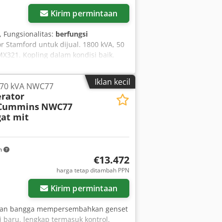
ar
Kirim permintaan
, Fungsionalitas:
berfungsi
r Stamford untuk dijual. 1800 kVA, 50
MX321. Kopling dalam kondisi baik.
Iklan kecil
 70 kVA NWC77
rator
 Cummins
NWC77
at mit
m
€13.472
harga tetap ditambah PPN
Kirim permintaan
gan bangga mempersembahkan genset
baru, lengkap termasuk kontrol,