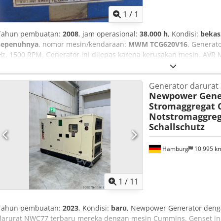
gamb
1
/
1
Tahun pembuatan:
2008
, jam operasional:
38.000 h
, Kondisi:
bekas
sepenuhnya
, nomor mesin/kendaraan:
MWM TCG620V16
, Generato
Hz, 1500 RPM. Generator ini dilepas karena kerusakan mesin. AVR 
Chsdpjzp Uq Tofx Anqoa
Generator darurat
Newpower Gene
Stromaggregat
Notstromaggreg
Schallschutz
Hamburg
10.995 k
1
/
11
Tahun pembuatan:
2023
, Kondisi:
baru
, Newpower Generator den
darurat NWC77 terbaru mereka dengan mesin Cummins. Genset ini 