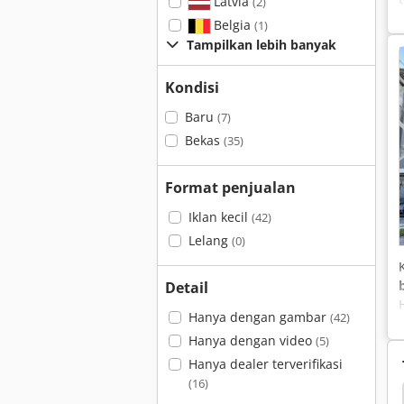
Latvia
(2)
Belgia
(1)
Tampilkan lebih banyak
Kondisi
Baru
(7)
Bekas
(35)
Format penjualan
Iklan kecil
(42)
Lelang
(0)
Detail
Hanya dengan gambar
(42)
Hanya dengan video
(5)
Hanya dealer terverifikasi
(16)
12
Deutz Bf4L913
Deutz 5115
Deutz 428