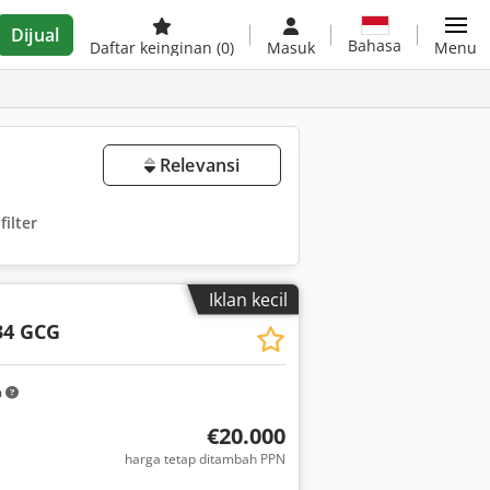
Dijual
Bahasa
Daftar keinginan
(0)
Masuk
Menu
Relevansi
ilter
Iklan kecil
34 GCG
m
€20.000
harga tetap ditambah PPN