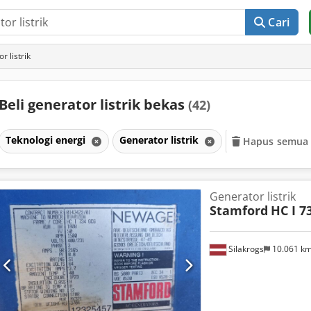
Cari
 listrik
Beli generator listrik bekas
(42)
Teknologi energi
Generator listrik
Hapus semua f
Generator listrik
Stamford
HC I 7
Silakrogs
10.061 k
Minta lebih banyak